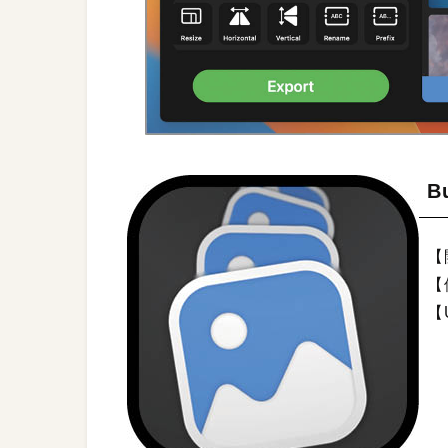
B
【
【
【