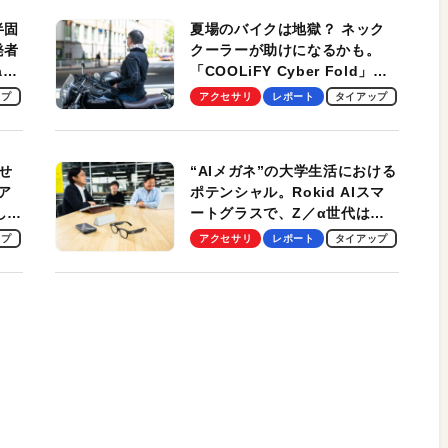
半固
夏場のバイクは地獄？ ネック
発者
クーラーが助けになるかも。
ag
「COOLiFY Cyber Fold」レ
ビュー。冷却の速さ、密着する
ップ
アクセサリ
レポート
タイアップ
冷却プレート、シンプルな操作
性がグッド！
せ
“AIメガネ”の大学生活における
ア
ポテンシャル。Rokid AIスマ
試して
ートグラスで、Z／α世代は何
のス
を見る？ 現役学生起業家、そ
ップ
アクセサリ
レポート
タイアップ
して教授による体験会レポート
【PR】