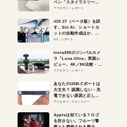
ペン「スタイラスツーウ
ェイ」レビュー。持ち替
アクセサリ
レポート
え不要がラクすぎた！
iOS 27（ベータ版）を試
す。Siri AI、ショートカ
ットの自動作成ほか、期
待大の便利機能5選。
OS
レポート
iPhoneがAIの入り口にな
る未来はすぐそこ！
Insta360のジンバルカメ
ラ「Luna Ultra」実践レ
ビュー。4K／8K比較・ズ
ーム・夜間撮影をチェッ
アクセサリ
レポート
ク
あなたのUSB-Cポートは
大丈夫？ 認識しない・充
電できない原因と正しい
対策
アクセサリ
テクノロジー
Appleは似ている？ロゴ
を許さない。フルーツ警
察とも揶揄される膨大な