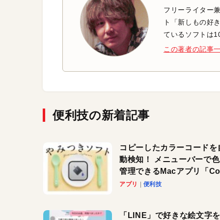
フリーライター兼
ト「新しもの好き
ているソフトは1
この著者の記事
便利技の新着記事
コピーしたカラーコードを
動検知！ メニューバーで
管理できるMacアプリ「Col
Copy Bucket」
アプリ
便利技
「LINE」で好きな絵文字