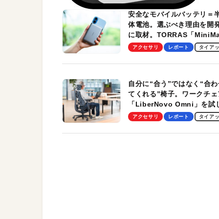
安全なモバイルバッテリ＝
体電池。選ぶべき理由を開
に取材。TORRAS「MiniM
Pro」の実機レビューも
アクセサリ
レポート
タイア
自分に“合う”ではなく“合わ
てくれる”椅子。ワークチェ
「LiberNovo Omni」を
わかったその魅力。まさか
アクセサリ
レポート
タイア
トレッチ機能も搭載