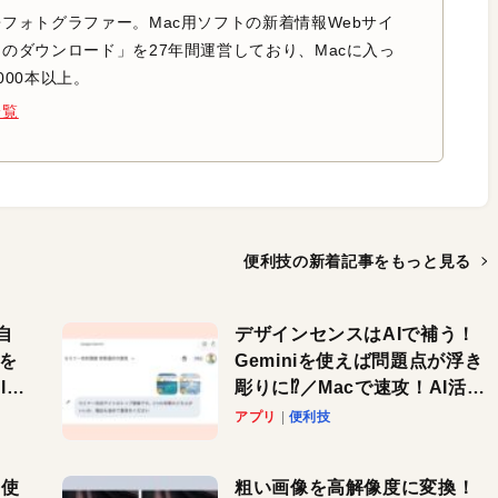
フォトグラファー。Mac用ソフトの新着情報Webサイ
のダウンロード」を27年間運営しており、Macに入っ
000本以上。
一覧
便利技の新着記事を
もっと見る
自
デザインセンスはAIで補う！
色を
Geminiを使えば問題点が浮き
or
彫りに⁉︎／Macで速攻！AI活用
テク
アプリ
便利技
を使
粗い画像を高解像度に変換！