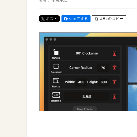
著者：
早川厚志
ポスト
シェアする
URLのコピー