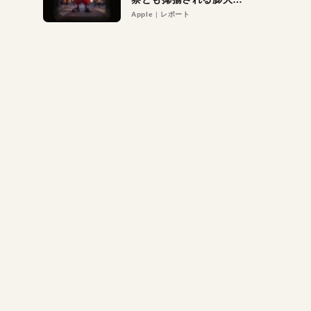
異議申し立て。対象は非
Apple
レポート
営利団体や公益団体も。
Appleロゴを“過剰”に守
る理由とは