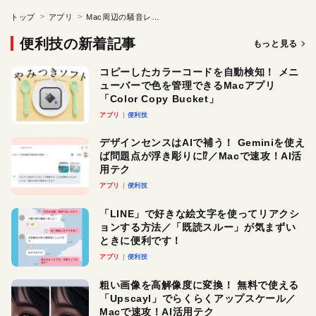
トップ
アプリ
Mac周辺の騒音レベルをモニタリング
便利技の新着記事
もっと見る
コピーしたカラーコードを自動検知！ メニ
ューバーで色を管理できるMacアプリ
「Color Copy Bucket」
アプリ
便利技
デザインセンスはAIで補う！ Geminiを使え
ば問題点が浮き彫りに⁉︎／Macで速攻！AI活
用テク
アプリ
便利技
「LINE」で好きな絵文字を使ってリアクシ
ョンする方法／「既読スルー」が気まずい
ときに便利です！
アプリ
便利技
粗い画像を高解像度に変換！ 無料で使える
「Upscayl」でらくらくアップスケール／
Macで速攻！AI活用テク