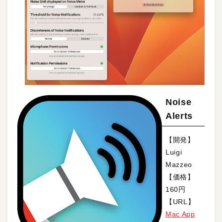
Noise
Alerts
【開発】
Luigi
Mazzeo
【価格】
160円
【URL】
Mac App