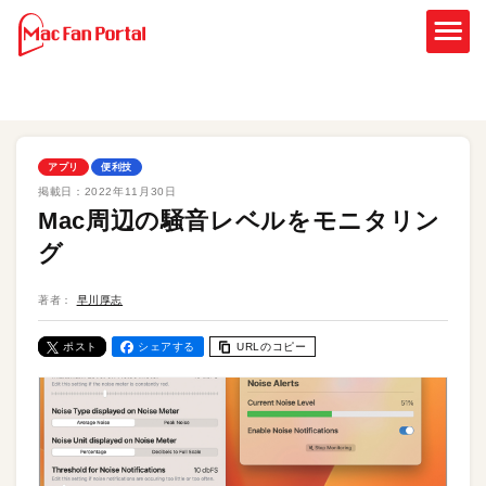
アプリ
便利技
掲載日：
2022年11月30日
Mac周辺の騒音レベルをモニタリン
グ
著者：
早川厚志
ポスト
シェアする
URLのコピー