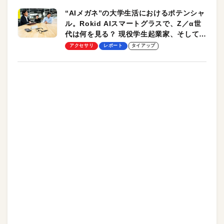
“AIメガネ”の大学生活におけるポテンシャ
ル。Rokid AIスマートグラスで、Z／α世
代は何を見る？ 現役学生起業家、そして教
授による体験会レポート【PR】
アクセサリ
レポート
タイアップ