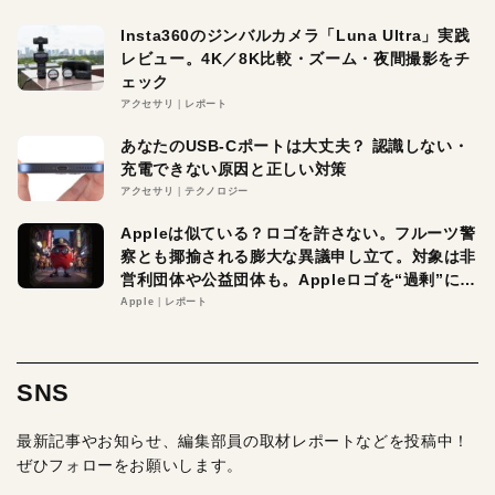
Insta360のジンバルカメラ「Luna Ultra」実践
レビュー。4K／8K比較・ズーム・夜間撮影をチ
ェック
アクセサリ
レポート
あなたのUSB-Cポートは大丈夫？ 認識しない・
充電できない原因と正しい対策
アクセサリ
テクノロジー
Appleは似ている？ロゴを許さない。フルーツ警
察とも揶揄される膨大な異議申し立て。対象は非
営利団体や公益団体も。Appleロゴを“過剰”に守
る理由とは
Apple
レポート
SNS
最新記事やお知らせ、編集部員の取材レポートなどを投稿中！
ぜひフォローをお願いします。