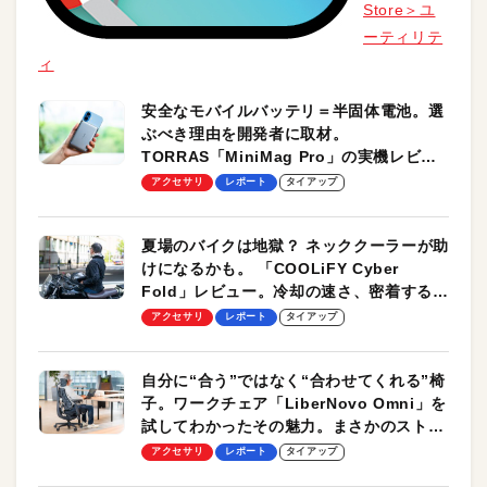
Store＞ユ
ーティリテ
ィ
安全なモバイルバッテリ＝半固体電池。選
ぶべき理由を開発者に取材。
TORRAS「MiniMag Pro」の実機レビュ
ーも
アクセサリ
レポート
タイアップ
夏場のバイクは地獄？ ネッククーラーが助
けになるかも。 「COOLiFY Cyber
Fold」レビュー。冷却の速さ、密着する冷
却プレート、シンプルな操作性がグッド！
アクセサリ
レポート
タイアップ
自分に“合う”ではなく“合わせてくれる”椅
子。ワークチェア「LiberNovo Omni」を
試してわかったその魅力。まさかのストレ
ッチ機能も搭載
アクセサリ
レポート
タイアップ