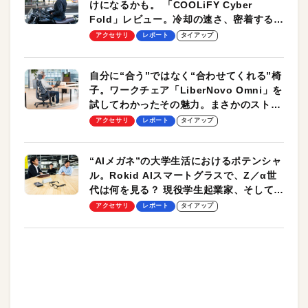
けになるかも。 「COOLiFY Cyber
Fold」レビュー。冷却の速さ、密着する冷
却プレート、シンプルな操作性がグッド！
アクセサリ
レポート
タイアップ
自分に“合う”ではなく“合わせてくれる”椅
子。ワークチェア「LiberNovo Omni」を
試してわかったその魅力。まさかのストレ
ッチ機能も搭載
アクセサリ
レポート
タイアップ
“AIメガネ”の大学生活におけるポテンシャ
ル。Rokid AIスマートグラスで、Z／α世
代は何を見る？ 現役学生起業家、そして教
授による体験会レポート【PR】
アクセサリ
レポート
タイアップ