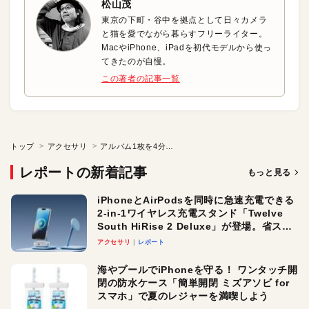
松山茂
東京の下町・谷中を拠点として日々カメラ
と猫を愛でながら暮らすフリーライター。
MacやiPhone、iPadを初代モデルから使っ
てきたのが自慢。
この著者の記事一覧
トップ
アクセサリ
アルバム1枚を4分で取り込み！ MacいらずのCD／DVDレコーダ
レポートの新着記事
もっと見る
iPhoneとAirPodsを同時に急速充電できる
2-in-1ワイヤレス充電スタンド「Twelve
South HiRise 2 Deluxe」が登場。省スペ
ースでおしゃれに充電したい人にオスス
アクセサリ
レポート
メ！
海やプールでiPhoneを守る！ ワンタッチ開
閉の防水ケース「簡単開閉 ミズアソビ for
スマホ」で夏のレジャーを満喫しよう