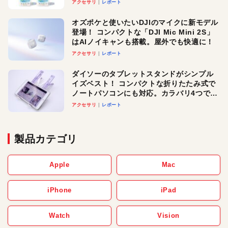
アクセサリ
レポート
オズポケと使いたいDJIのマイクに新モデル
登場！ コンパクトな「DJI Mic Mini 2S」
はAIノイキャンも搭載。屋外でも快適に！
アクセサリ
レポート
ダイソーのタブレットスタンドがシンプル
イズベスト！ コンパクトな折りたたみ式で
ノートパソコンにも対応。カラバリ4つで選
べる楽しさも
アクセサリ
レポート
製品カテゴリ
Apple
Mac
iPhone
iPad
Watch
Vision