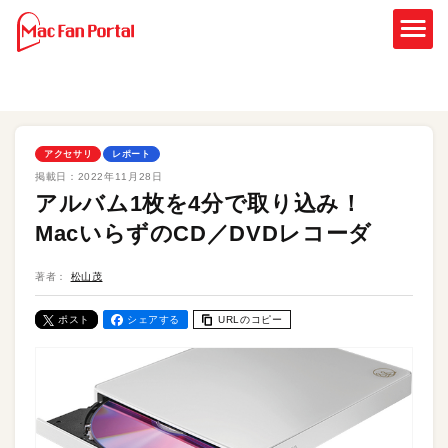
アクセサリ
レポート
掲載日：
2022年11月28日
アルバム1枚を4分で取り込み！
MacいらずのCD／DVDレコーダ
著者：
松山茂
ポスト
シェアする
URLのコピー