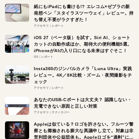
紙にもiPadにも書ける!? エレコム×ゼブラの新
発想ペン「スタイラスツーウェイ」レビュー。持
ち替え不要がラクすぎた！
アクセサリ
レポート
iOS 27（ベータ版）を試す。Siri AI、ショート
カットの自動作成ほか、期待大の便利機能5選。
iPhoneがAIの入り口になる未来はすぐそこ！
OS
レポート
Insta360のジンバルカメラ「Luna Ultra」実践
レビュー。4K／8K比較・ズーム・夜間撮影をチ
ェック
アクセサリ
レポート
あなたのUSB-Cポートは大丈夫？ 認識しない・
充電できない原因と正しい対策
アクセサリ
テクノロジー
Appleは似ている？ロゴを許さない。フルーツ警
察とも揶揄される膨大な異議申し立て。対象は非
営利団体や公益団体も。Appleロゴを“過剰”に守