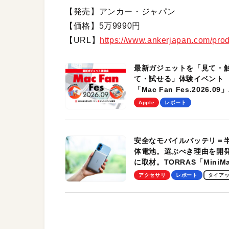
【発売】アンカー・ジャパン
【価格】5万9990円
【URL】
https://www.ankerjapan.com/prod
最新ガジェットを「見て・
て・試せる」体験イベント
「Mac Fan Fes.2026.09」
を、9月26日（土）に開催
Apple
レポート
す！
安全なモバイルバッテリ＝
体電池。選ぶべき理由を開
に取材。TORRAS「MiniM
Pro」の実機レビューも
アクセサリ
レポート
タイア