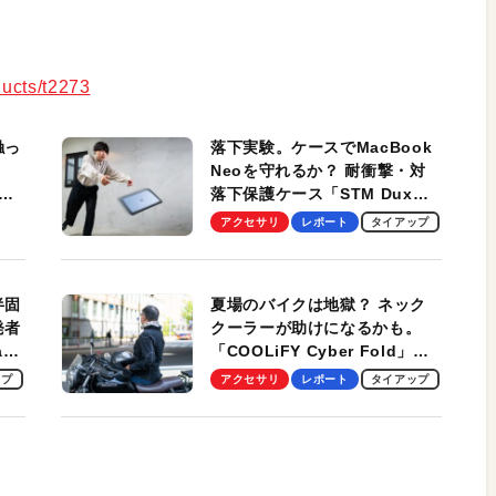
ucts/t2273
触っ
落下実験。ケースでMacBook
Neoを守れるか？ 耐衝撃・対
落下保護ケース「STM Dux
しま
Ultra」を検証。学生、ビジネ
アクセサリ
レポート
タイアップ
スマンのモバイルユースに最
適！
半固
夏場のバイクは地獄？ ネック
発者
クーラーが助けになるかも。
ag
「COOLiFY Cyber Fold」レ
ビュー。冷却の速さ、密着する
ップ
アクセサリ
レポート
タイアップ
冷却プレート、シンプルな操作
性がグッド！