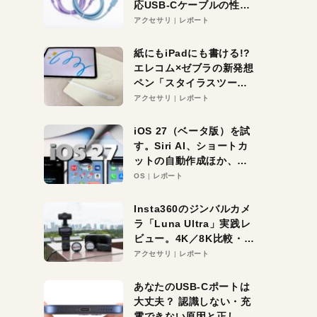
応USB-Cケーブルの性能
を検証。超コスパの1本を
アクセサリ
レポート
発見か？
紙にもiPadにも書ける!?
エレコム×ゼブラの新発想
ペン「スタイラスツーウ
ェイ」レビュー。持ち替
アクセサリ
レポート
え不要がラクすぎた！
iOS 27（ベータ版）を試
す。Siri AI、ショートカ
ットの自動作成ほか、期
待大の便利機能5選。
OS
レポート
iPhoneがAIの入り口にな
る未来はすぐそこ！
Insta360のジンバルカメ
ラ「Luna Ultra」実践レ
ビュー。4K／8K比較・ズ
ーム・夜間撮影をチェッ
アクセサリ
レポート
ク
あなたのUSB-Cポートは
大丈夫？ 認識しない・充
電できない原因と正しい