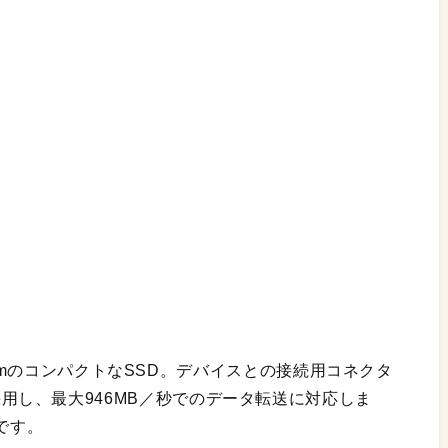
）mmのコンパクトなSSD。デバイスとの接続用コネクタ
B-Cを採用し、最大946MB／秒でのデータ転送に対応しま
類です。