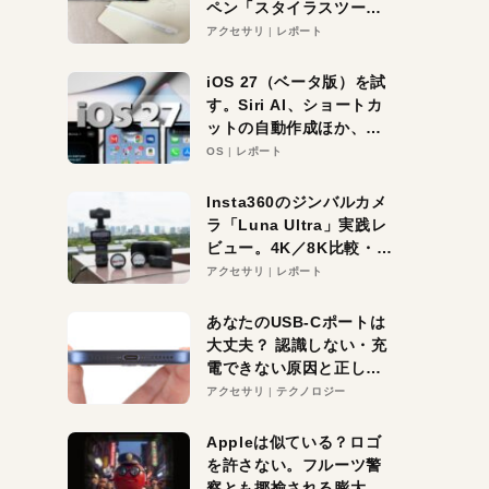
ペン「スタイラスツーウ
ェイ」レビュー。持ち替
アクセサリ
レポート
え不要がラクすぎた！
iOS 27（ベータ版）を試
す。Siri AI、ショートカ
ットの自動作成ほか、期
待大の便利機能5選。
OS
レポート
iPhoneがAIの入り口にな
る未来はすぐそこ！
Insta360のジンバルカメ
ラ「Luna Ultra」実践レ
ビュー。4K／8K比較・ズ
ーム・夜間撮影をチェッ
アクセサリ
レポート
ク
あなたのUSB-Cポートは
大丈夫？ 認識しない・充
電できない原因と正しい
対策
アクセサリ
テクノロジー
Appleは似ている？ロゴ
を許さない。フルーツ警
察とも揶揄される膨大な