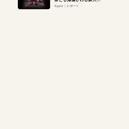
異議申し立て。対象は非
Apple
レポート
営利団体や公益団体も。
Appleロゴを“過剰”に守
る理由とは