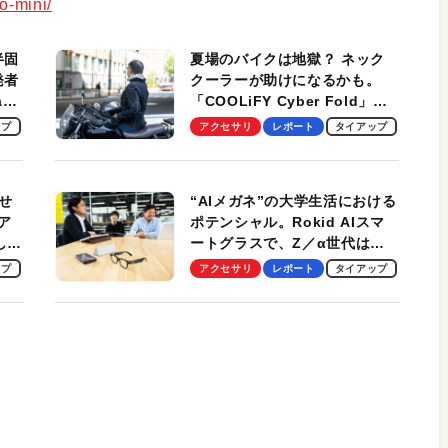
o-mini/
半固
夏場のバイクは地獄？ ネック
発者
クーラーが助けになるかも。
ag
「COOLiFY Cyber Fold」レ
ビュー。冷却の速さ、密着する
ップ
アクセサリ
レポート
タイアップ
冷却プレート、シンプルな操作
性がグッド！
せ
“AIメガネ”の大学生活における
ア
ポテンシャル。Rokid AIスマ
試して
ートグラスで、Z／α世代は何
のス
を見る？ 現役学生起業家、そ
ップ
アクセサリ
レポート
タイアップ
して教授による体験会レポート
【PR】