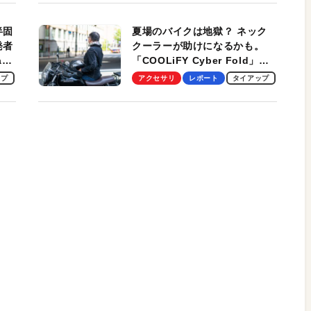
適！
半固
夏場のバイクは地獄？ ネック
発者
クーラーが助けになるかも。
ag
「COOLiFY Cyber Fold」レ
ビュー。冷却の速さ、密着する
ップ
アクセサリ
レポート
タイアップ
冷却プレート、シンプルな操作
性がグッド！