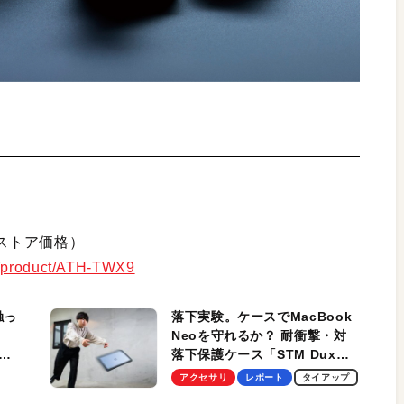
ンストア価格）
jp/product/ATH-TWX9
触っ
落下実験。ケースでMacBook
Neoを守れるか？ 耐衝撃・対
落下保護ケース「STM Dux
しま
Ultra」を検証。学生、ビジネ
アクセサリ
レポート
タイアップ
スマンのモバイルユースに最