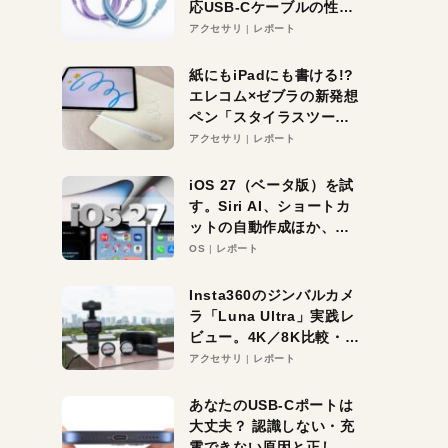
応USB-Cケーブルの性能
を検証。超コスパの1本を
アクセサリ
レポート
発見か？
紙にもiPadにも書ける!?
エレコム×ゼブラの新発想
ペン「スタイラスツーウ
ェイ」レビュー。持ち替
アクセサリ
レポート
え不要がラクすぎた！
iOS 27（ベータ版）を試
す。Siri AI、ショートカ
ットの自動作成ほか、期
待大の便利機能5選。
OS
レポート
iPhoneがAIの入り口にな
る未来はすぐそこ！
Insta360のジンバルカメ
ラ「Luna Ultra」実践レ
ビュー。4K／8K比較・ズ
ーム・夜間撮影をチェッ
アクセサリ
レポート
ク
あなたのUSB-Cポートは
大丈夫？ 認識しない・充
電できない原因と正しい