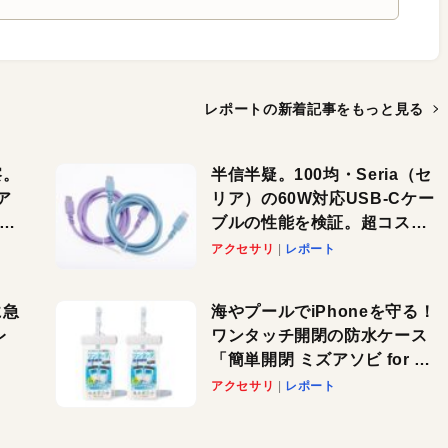
レポートの新着記事を
もっと見る
察。
半信半疑。100均・Seria（セ
ア
リア）の60W対応USB-Cケー
ーカ
ブルの性能を検証。超コスパ
の1本を発見か？
アクセサリ
レポート
に急
海やプールでiPhoneを守る！
レ
ワンタッチ開閉の防水ケース
「簡単開閉 ミズアソビ for ス
」が
マホ」で夏のレジャーを満喫
アクセサリ
レポート
れ
しよう
！