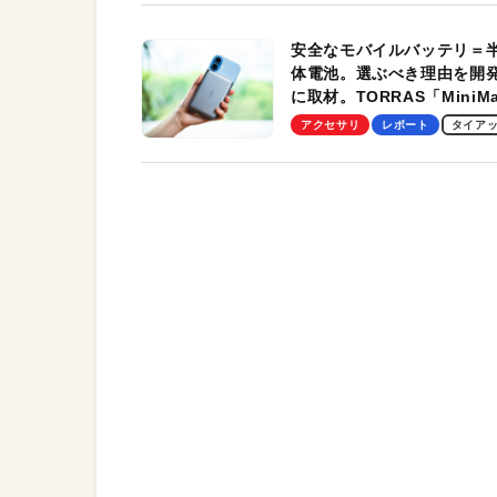
安全なモバイルバッテリ＝
体電池。選ぶべき理由を開
に取材。TORRAS「MiniM
Pro」の実機レビューも
アクセサリ
レポート
タイア