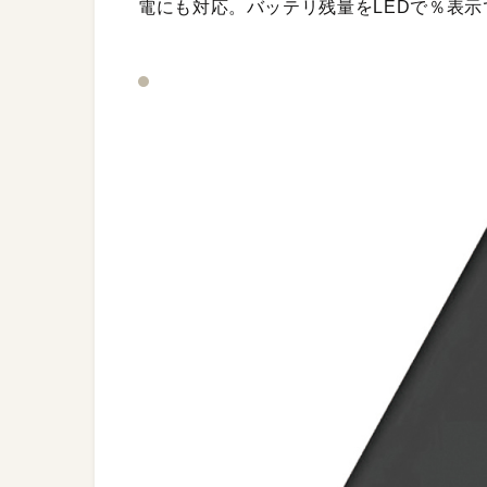
電にも対応。バッテリ残量をLEDで％表