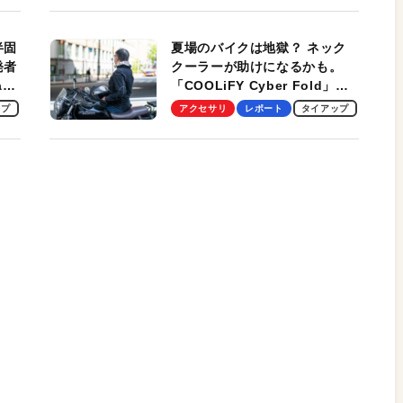
適！
半固
夏場のバイクは地獄？ ネック
発者
クーラーが助けになるかも。
ag
「COOLiFY Cyber Fold」レ
ビュー。冷却の速さ、密着する
ップ
アクセサリ
レポート
タイアップ
冷却プレート、シンプルな操作
性がグッド！