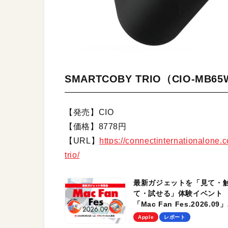
SMARTCOBY TRIO（CIO-MB65
【発売】CIO
【価格】8778円
【URL】
https://connectinternationalone.
trio/
最新ガジェットを「見て・
て・試せる」体験イベント
「Mac Fan Fes.2026.09」
を、9月26日（土）に開催
Apple
レポート
す！