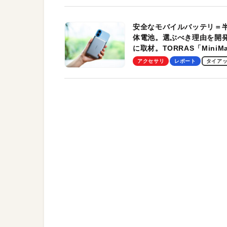
安全なモバイルバッテリ＝
体電池。選ぶべき理由を開
に取材。TORRAS「MiniM
Pro」の実機レビューも
アクセサリ
レポート
タイア