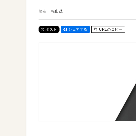
著者：
松山茂
ポスト
シェアする
URLのコピー