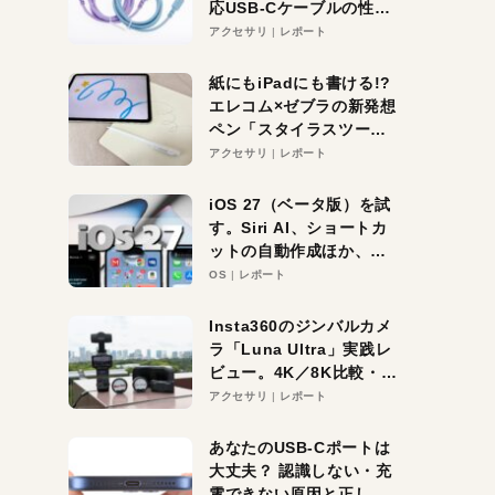
応USB-Cケーブルの性能
を検証。超コスパの1本を
アクセサリ
レポート
発見か？
紙にもiPadにも書ける!?
エレコム×ゼブラの新発想
ペン「スタイラスツーウ
ェイ」レビュー。持ち替
アクセサリ
レポート
え不要がラクすぎた！
iOS 27（ベータ版）を試
す。Siri AI、ショートカ
ットの自動作成ほか、期
待大の便利機能5選。
OS
レポート
iPhoneがAIの入り口にな
る未来はすぐそこ！
Insta360のジンバルカメ
ラ「Luna Ultra」実践レ
ビュー。4K／8K比較・ズ
ーム・夜間撮影をチェッ
アクセサリ
レポート
ク
あなたのUSB-Cポートは
大丈夫？ 認識しない・充
電できない原因と正しい