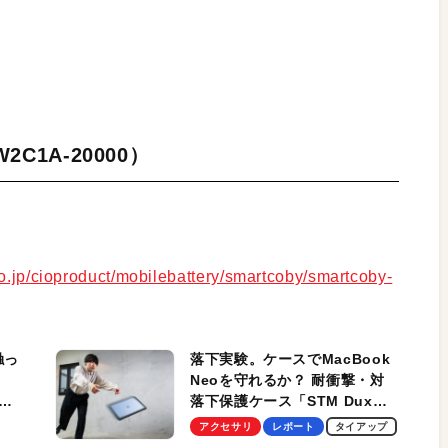
W2C1A-20000）
co.jp/cioproduct/mobilebattery/smartcoby/smartcoby-
触っ
落下実験。ケースでMacBook
Neoを守れるか？ 耐衝撃・対
落下保護ケース「STM Dux
しま
Ultra」を検証。学生、ビジネ
アクセサリ
レポート
タイアップ
スマンのモバイルユースに最