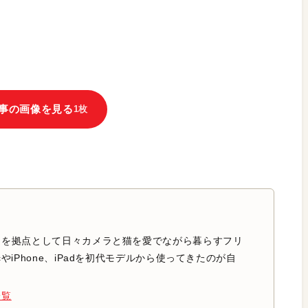
事の画像を見る
1枚
中を拠点として日々カメラと猫を愛でながら暮らすフリ
やiPhone、iPadを初代モデルから使ってきたのが自
一覧