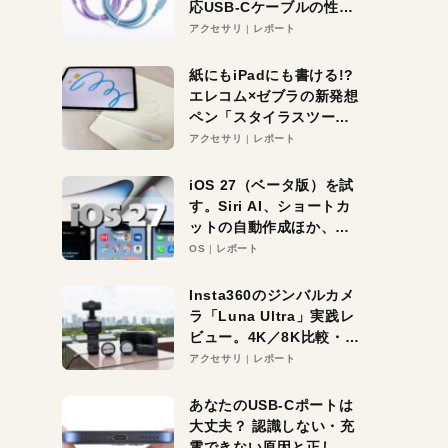
応USB-Cケーブルの性能
を検証。超コスパの1本を
アクセサリ
レポート
発見か？
紙にもiPadにも書ける!?
エレコム×ゼブラの新発想
ペン「スタイラスツーウ
ェイ」レビュー。持ち替
アクセサリ
レポート
え不要がラクすぎた！
iOS 27（ベータ版）を試
す。Siri AI、ショートカ
ットの自動作成ほか、期
待大の便利機能5選。
OS
レポート
iPhoneがAIの入り口にな
る未来はすぐそこ！
Insta360のジンバルカメ
ラ「Luna Ultra」実践レ
ビュー。4K／8K比較・ズ
ーム・夜間撮影をチェッ
アクセサリ
レポート
ク
あなたのUSB-Cポートは
大丈夫？ 認識しない・充
電できない原因と正しい