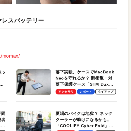
イヤレスバッテリー
ct/momax/
触っ
落下実験。ケースでMacBook
Neoを守れるか？ 耐衝撃・対
落下保護ケース「STM Dux
しま
Ultra」を検証。学生、ビジネ
アクセサリ
レポート
タイアップ
スマンのモバイルユースに最
適！
半固
夏場のバイクは地獄？ ネック
発者
クーラーが助けになるかも。
ag
「COOLiFY Cyber Fold」レ