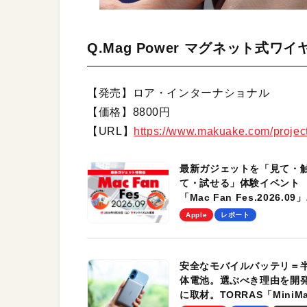
Q.Mag Power マグネット式ワ
【発売】ロア・インターナショナル
【価格】8800円
【URL】
https://www.makuake.com/proje
最新ガジェットを「見て・
て・試せる」体験イベント
「Mac Fan Fes.2026.09」
を、9月26日（土）に開催
Apple
レポート
す！
安全なモバイルバッテリ＝
体電池。選ぶべき理由を開
に取材。TORRAS「MiniM