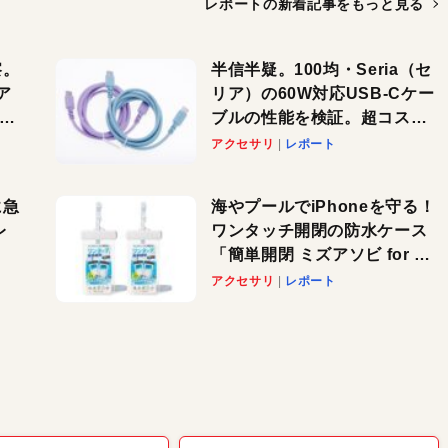
レポートの新着記事を
もっと見る
察。
半信半疑。100均・Seria（セ
ア
リア）の60W対応USB-Cケー
ーカ
ブルの性能を検証。超コスパ
の1本を発見か？
アクセサリ
レポート
に急
海やプールでiPhoneを守る！
レ
ワンタッチ開閉の防水ケース
「簡単開閉 ミズアソビ for ス
」が
マホ」で夏のレジャーを満喫
アクセサリ
レポート
れ
しよう
！