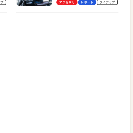
ビュー。冷却の速さ、密着する
ップ
アクセサリ
レポート
タイアップ
冷却プレート、シンプルな操作
性がグッド！