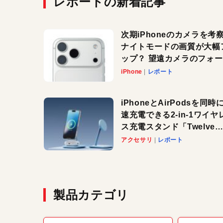
レポートの新着記事
次期iPhoneのカメラを考
ナイトモードの画質が大幅
ップ？ 望遠カメラのフォ
スがさらにシャープに？
iPhone
レポート
iPhoneとAirPodsを同時
速充電できる2-in-1ワイヤ
ス充電スタンド「Twelve
South HiRise 2 Deluxe
アクセサリ
レポート
登場。省スペースでおしゃ
に充電したい人にオススメ
製品カテゴリ