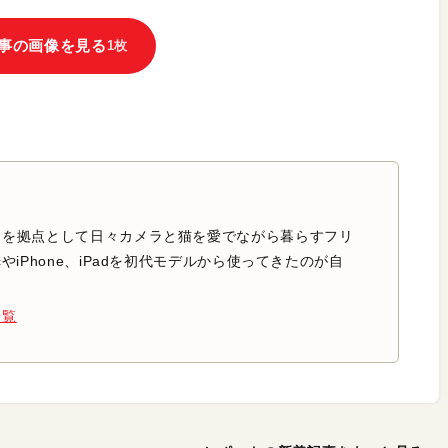
事の画像を見る
1枚
中を拠点として日々カメラと猫を愛でながら暮らすフリ
やiPhone、iPadを初代モデルから使ってきたのが自
一覧