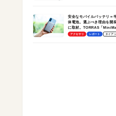
す！
安全なモバイルバッテリ＝
体電池。選ぶべき理由を開
に取材。TORRAS「MiniM
Pro」の実機レビューも
アクセサリ
レポート
タイア