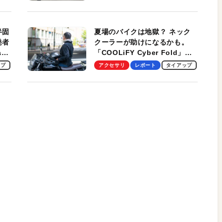
スマンのモバイルユースに最
適！
半固
夏場のバイクは地獄？ ネック
発者
クーラーが助けになるかも。
ag
「COOLiFY Cyber Fold」レ
ビュー。冷却の速さ、密着する
ップ
アクセサリ
レポート
タイアップ
冷却プレート、シンプルな操作
性がグッド！