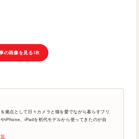
事の画像を見る
1枚
中を拠点として日々カメラと猫を愛でながら暮らすフリ
やiPhone、iPadを初代モデルから使ってきたのが自
一覧