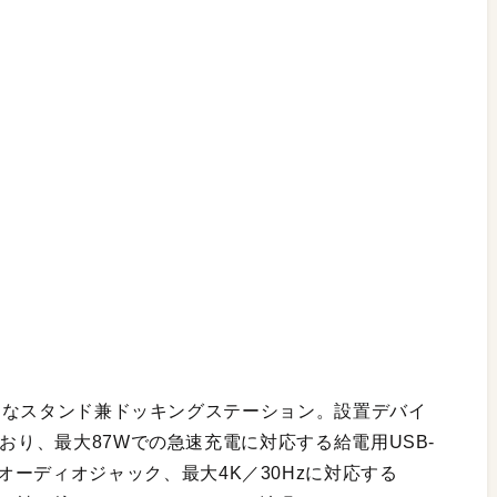
に最適なスタンド兼ドッキングステーション。設置デバイ
おり、最大87Wでの急速充電に対応する給電用USB-
3.5mmオーディオジャック、最大4K／30Hzに対応する