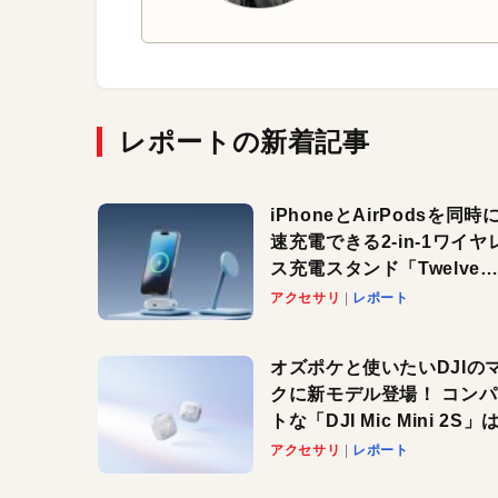
レポートの新着記事
iPhoneとAirPodsを同時
速充電できる2-in-1ワイヤ
ス充電スタンド「Twelve
South HiRise 2 Deluxe
アクセサリ
レポート
登場。省スペースでおしゃ
に充電したい人にオススメ
オズポケと使いたいDJIの
クに新モデル登場！ コン
トな「DJI Mic Mini 2S」は
ノイキャンも搭載。屋外で
アクセサリ
レポート
快適に！