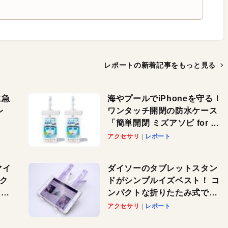
レポートの新着記事を
もっと見る
に急
海やプールでiPhoneを守る！
レ
ワンタッチ開閉の防水ケース
「簡単開閉 ミズアソビ for ス
」が
マホ」で夏のレジャーを満喫
アクセサリ
レポート
れ
しよう
！
マイ
ダイソーのタブレットスタン
パク
ドがシンプルイズベスト！ コ
AI
ンパクトな折りたたみ式でノ
も
ートパソコンにも対応。カラ
アクセサリ
レポート
バリ4つで選べる楽しさも