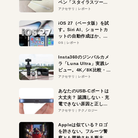
ペン「スタイラスツーウ
ェイ」レビュー。持ち替
アクセサリ
レポート
え不要がラクすぎた！
iOS 27（ベータ版）を試
す。Siri AI、ショートカ
ットの自動作成ほか、期
待大の便利機能5選。
OS
レポート
iPhoneがAIの入り口にな
る未来はすぐそこ！
Insta360のジンバルカメ
ラ「Luna Ultra」実践レ
ビュー。4K／8K比較・ズ
ーム・夜間撮影をチェッ
アクセサリ
レポート
ク
あなたのUSB-Cポートは
大丈夫？ 認識しない・充
電できない原因と正しい
対策
アクセサリ
テクノロジー
Appleは似ている？ロゴ
を許さない。フルーツ警
察とも揶揄される膨大な