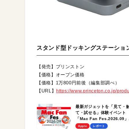
スタンド型ドッキングステーション「
【発売】プリンストン
【価格】オープン価格
【価格】1万800円前後（編集部調べ）
【URL】
https://www.princeton.co.jp/prod
最新ガジェットを「見て・
て・試せる」体験イベント
「Mac Fan Fes.2026.09」
を、9月26日（土）に開催
Apple
レポート