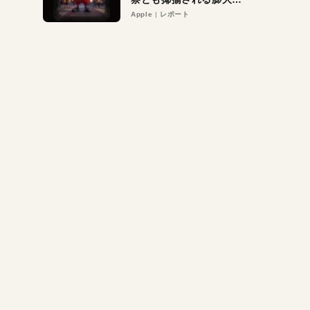
異議申し立て。対象は非
Apple
レポート
営利団体や公益団体も。
Appleロゴを“過剰”に守
る理由とは