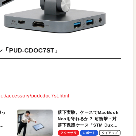
PUD-CDOC7ST」
uct/accessory/pudcdoc7st.html
触っ
落下実験。ケースでMacBook
Neoを守れるか？ 耐衝撃・対
落下保護ケース「STM Dux
しま
Ultra」を検証。学生、ビジネ
アクセサリ
レポート
タイアップ