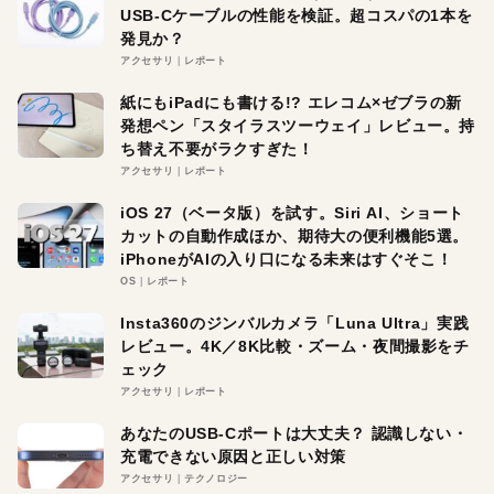
USB-Cケーブルの性能を検証。超コスパの1本を
発見か？
アクセサリ
レポート
紙にもiPadにも書ける!? エレコム×ゼブラの新
発想ペン「スタイラスツーウェイ」レビュー。持
ち替え不要がラクすぎた！
アクセサリ
レポート
iOS 27（ベータ版）を試す。Siri AI、ショート
カットの自動作成ほか、期待大の便利機能5選。
iPhoneがAIの入り口になる未来はすぐそこ！
OS
レポート
Insta360のジンバルカメラ「Luna Ultra」実践
レビュー。4K／8K比較・ズーム・夜間撮影をチ
ェック
アクセサリ
レポート
あなたのUSB-Cポートは大丈夫？ 認識しない・
充電できない原因と正しい対策
アクセサリ
テクノロジー