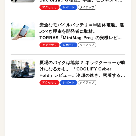
Dux Ultra」を検証。学生、ビジネスマン
のモバイルユースに最適！
アクセサリ
レポート
タイアップ
安全なモバイルバッテリ＝半固体電池。選
ぶべき理由を開発者に取材。
TORRAS「MiniMag Pro」の実機レビュ
ーも
アクセサリ
レポート
タイアップ
夏場のバイクは地獄？ ネッククーラーが助
けになるかも。 「COOLiFY Cyber
Fold」レビュー。冷却の速さ、密着する冷
却プレート、シンプルな操作性がグッド！
アクセサリ
レポート
タイアップ