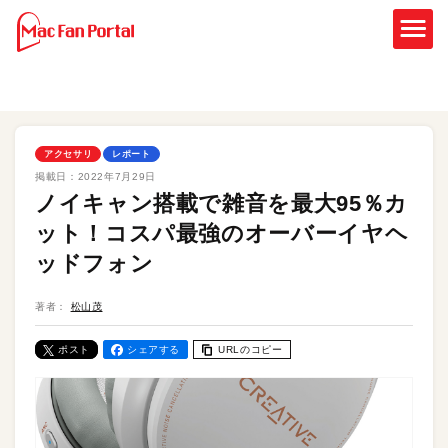
アクセサリ
レポート
掲載日：
2022年7月29日
ノイキャン搭載で雑音を最大95％カ
ット！コスパ最強のオーバーイヤヘ
ッドフォン
著者：
松山茂
ポスト
シェアする
URLのコピー