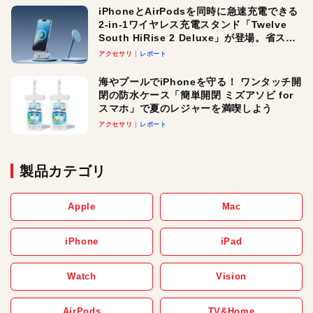
iPhoneとAirPodsを同時に急速充電できる
2-in-1ワイヤレス充電スタンド「Twelve
South HiRise 2 Deluxe」が登場。省スペ
ースでおしゃれに充電したい人にオスス
アクセサリ
レポート
メ！
海やプールでiPhoneを守る！ ワンタッチ開
閉の防水ケース「簡単開閉 ミズアソビ for
スマホ」で夏のレジャーを満喫しよう
アクセサリ
レポート
製品カテゴリ
Apple
Mac
iPhone
iPad
Watch
Vision
AirPods
TV&Home