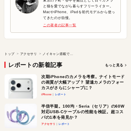
東京の下町・谷中を拠点として日々カメラ
と猫を愛でながら暮らすフリーライター。
MacやiPhone、iPadを初代モデルから使っ
てきたのが自慢。
この著者の記事一覧
トップ
アクセサリ
ノイキャン搭載で雑音を最大95％カット！コスパ最強のオーバーイヤヘッドフォン
レポートの新着記事
もっと見る
次期iPhoneのカメラを考察。ナイトモード
の画質が大幅アップ？ 望遠カメラのフォー
カスがさらにシャープに？
iPhone
レポート
半信半疑。100均・Seria（セリア）の60W
対応USB-Cケーブルの性能を検証。超コス
パの1本を発見か？
アクセサリ
レポート