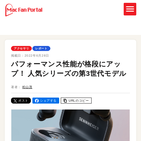
アクセサリ
レポート
掲載日：
2022年6月28日
パフォーマンス性能が格段にアッ
プ！ 人気シリーズの第3世代モデル
著者：
松山茂
ポスト
シェアする
URLのコピー