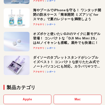
アクセサリ
レポート
メ！
海やプールでiPhoneを守る！ ワンタッチ開
閉の防水ケース「簡単開閉 ミズアソビ for
スマホ」で夏のレジャーを満喫しよう
アクセサリ
レポート
オズポケと使いたいDJIのマイクに新モデル
登場！ コンパクトな「DJI Mic Mini 2S」
はAIノイキャンも搭載。屋外でも快適に！
アクセサリ
レポート
ダイソーのタブレットスタンドがシンプル
イズベスト！ コンパクトな折りたたみ式で
ノートパソコンにも対応。カラバリ4つで選
べる楽しさも
アクセサリ
レポート
製品カテゴリ
Apple
Mac