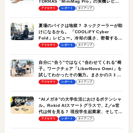
TORRAS「MiniMag Pro」の実機レビュ
ーも
アクセサリ
レポート
タイアップ
夏場のバイクは地獄？ ネッククーラーが助
けになるかも。 「COOLiFY Cyber
Fold」レビュー。冷却の速さ、密着する冷
却プレート、シンプルな操作性がグッド！
アクセサリ
レポート
タイアップ
自分に“合う”ではなく“合わせてくれる”椅
子。ワークチェア「LiberNovo Omni」を
試してわかったその魅力。まさかのストレ
ッチ機能も搭載
アクセサリ
レポート
タイアップ
“AIメガネ”の大学生活におけるポテンシャ
ル。Rokid AIスマートグラスで、Z／α世
代は何を見る？ 現役学生起業家、そして教
授による体験会レポート【PR】
アクセサリ
レポート
タイアップ