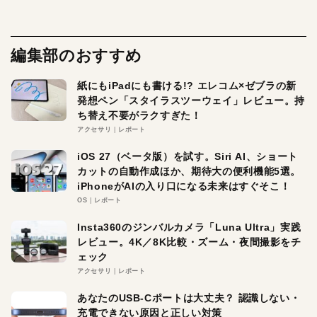
編集部のおすすめ
紙にもiPadにも書ける!? エレコム×ゼブラの新
発想ペン「スタイラスツーウェイ」レビュー。持
ち替え不要がラクすぎた！
アクセサリ
レポート
iOS 27（ベータ版）を試す。Siri AI、ショート
カットの自動作成ほか、期待大の便利機能5選。
iPhoneがAIの入り口になる未来はすぐそこ！
OS
レポート
Insta360のジンバルカメラ「Luna Ultra」実践
レビュー。4K／8K比較・ズーム・夜間撮影をチ
ェック
アクセサリ
レポート
あなたのUSB-Cポートは大丈夫？ 認識しない・
充電できない原因と正しい対策