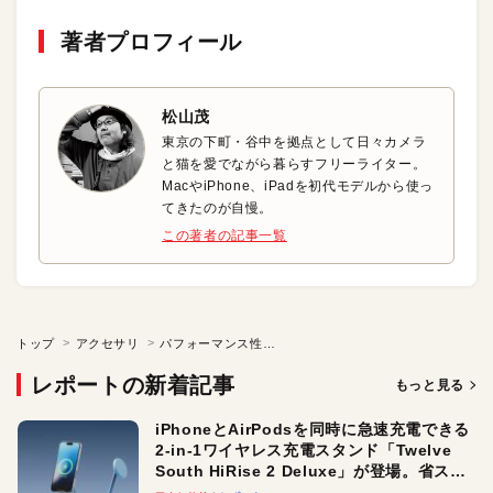
著者プロフィール
松山茂
東京の下町・谷中を拠点として日々カメラ
と猫を愛でながら暮らすフリーライター。
MacやiPhone、iPadを初代モデルから使っ
てきたのが自慢。
この著者の記事一覧
トップ
アクセサリ
パフォーマンス性能が格段にアップ！ 人気シリーズの第3世代モデル
レポートの新着記事
もっと見る
iPhoneとAirPodsを同時に急速充電できる
2-in-1ワイヤレス充電スタンド「Twelve
South HiRise 2 Deluxe」が登場。省スペ
ースでおしゃれに充電したい人にオスス