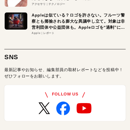
アクセサリ
テクノロジー
Appleは似ている？ロゴを許さない。フルーツ警
察とも揶揄される膨大な異議申し立て。対象は非
営利団体や公益団体も。Appleロゴを“過剰”に守
る理由とは
Apple
レポート
SNS
最新記事やお知らせ、編集部員の取材レポートなどを投稿中！
ぜひフォローをお願いします。
FOLLOW US