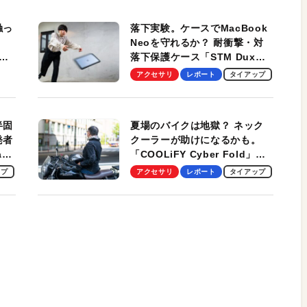
触っ
落下実験。ケースでMacBook
Neoを守れるか？ 耐衝撃・対
落下保護ケース「STM Dux
しま
Ultra」を検証。学生、ビジネ
アクセサリ
レポート
タイアップ
スマンのモバイルユースに最
適！
半固
夏場のバイクは地獄？ ネック
発者
クーラーが助けになるかも。
ag
「COOLiFY Cyber Fold」レ
ビュー。冷却の速さ、密着する
ップ
アクセサリ
レポート
タイアップ
冷却プレート、シンプルな操作
性がグッド！