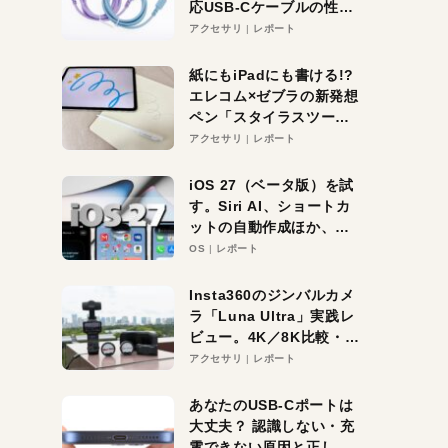
応USB-Cケーブルの性能
を検証。超コスパの1本を
アクセサリ
レポート
発見か？
紙にもiPadにも書ける!?
エレコム×ゼブラの新発想
ペン「スタイラスツーウ
ェイ」レビュー。持ち替
アクセサリ
レポート
え不要がラクすぎた！
iOS 27（ベータ版）を試
す。Siri AI、ショートカ
ットの自動作成ほか、期
待大の便利機能5選。
OS
レポート
iPhoneがAIの入り口にな
る未来はすぐそこ！
Insta360のジンバルカメ
ラ「Luna Ultra」実践レ
ビュー。4K／8K比較・ズ
ーム・夜間撮影をチェッ
アクセサリ
レポート
ク
あなたのUSB-Cポートは
大丈夫？ 認識しない・充
電できない原因と正しい