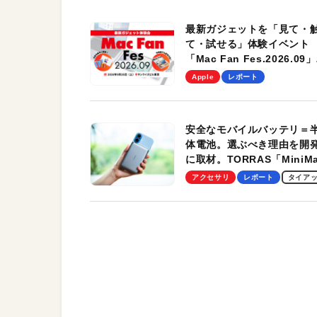
最新ガジェットを「見て・
て・試せる」体験イベント
「Mac Fan Fes.2026.09」
を、9月26日（土）に開催
Apple
レポート
す！
安全なモバイルバッテリ＝
体電池。選ぶべき理由を開
に取材。TORRAS「MiniM
Pro」の実機レビューも
アクセサリ
レポート
タイア