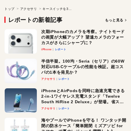
トップ
アクセサリ
キースイッチを3種類から選択可能！ MXシリーズ初のメカニカルキーボード
レポートの新着記事
もっと見る
次期iPhoneのカメラを考察。ナイトモード
の画質が大幅アップ？ 望遠カメラのフォー
カスがさらにシャープに？
iPhone
レポート
半信半疑。100均・Seria（セリア）の60W
対応USB-Cケーブルの性能を検証。超コス
パの1本を発見か？
アクセサリ
レポート
iPhoneとAirPodsを同時に急速充電できる
2-in-1ワイヤレス充電スタンド「Twelve
South HiRise 2 Deluxe」が登場。省スペ
ースでおしゃれに充電したい人にオスス
アクセサリ
レポート
メ！
海やプールでiPhoneを守る！ ワンタッチ開
閉の防水ケース「簡単開閉 ミズアソビ for