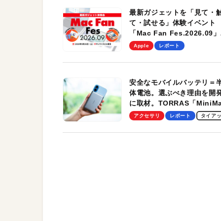
最新ガジェットを「見て・
て・試せる」体験イベント
「Mac Fan Fes.2026.09」
を、9月26日（土）に開催
Apple
レポート
す！
安全なモバイルバッテリ＝
体電池。選ぶべき理由を開
に取材。TORRAS「MiniM
Pro」の実機レビューも
アクセサリ
レポート
タイア