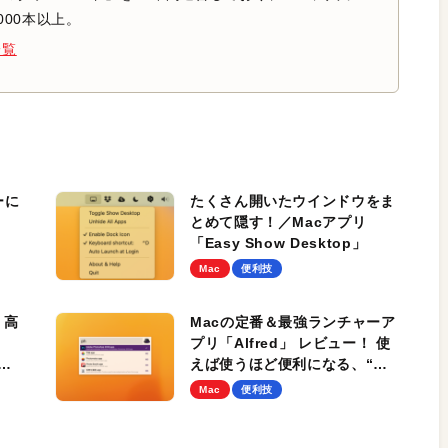
000本以上。
一覧
ーに
たくさん開いたウインドウをま
とめて隠す！／Macアプリ
「Easy Show Desktop」
Mac
便利技
、高
Macの定番＆最強ランチャーア
プリ「Alfred」 レビュー！ 使
サブ
えば使うほど便利になる、“ス
ルメアプリ”のおすすめ機能と
Mac
便利技
使い方