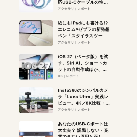
応USB-Cケーブルの性能
を検証。超コスパの1本を
アクセサリ
レポート
発見か？
紙にもiPadにも書ける!?
エレコム×ゼブラの新発想
ペン「スタイラスツーウ
ェイ」レビュー。持ち替
アクセサリ
レポート
え不要がラクすぎた！
iOS 27（ベータ版）を試
す。Siri AI、ショートカ
ットの自動作成ほか、期
待大の便利機能5選。
OS
レポート
iPhoneがAIの入り口にな
る未来はすぐそこ！
Insta360のジンバルカメ
ラ「Luna Ultra」実践レ
ビュー。4K／8K比較・ズ
ーム・夜間撮影をチェッ
アクセサリ
レポート
ク
あなたのUSB-Cポートは
大丈夫？ 認識しない・充
電できない原因と正しい