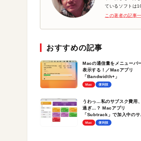
ているソフトは1
この著者の記事
おすすめの記事
Macの通信量をメニューバ
表示する！／Macアプリ
「Bandwidth+」
Mac
便利技
うわっ…私のサブスク費用
過ぎ…？ Macアプリ
「Subtrack」で加入中の
スクを一覧しよう
Mac
便利技