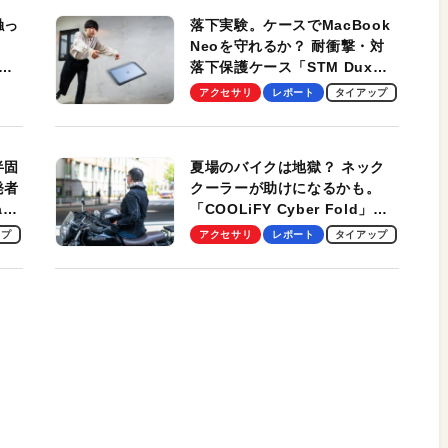
触っ
落下実験。ケースでMacBook
Neoを守れるか？ 耐衝撃・対
落下保護ケース「STM Dux
しま
Ultra」を検証。学生、ビジネ
アクセサリ
レポート
タイアップ
スマンのモバイルユースに最
適！
半固
夏場のバイクは地獄？ ネック
発者
クーラーが助けになるかも。
ag
「COOLiFY Cyber Fold」レ
ビュー。冷却の速さ、密着する
ップ
アクセサリ
レポート
タイアップ
冷却プレート、シンプルな操作
性がグッド！