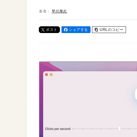
著者：
早川厚志
ポスト
シェアする
URLのコピー