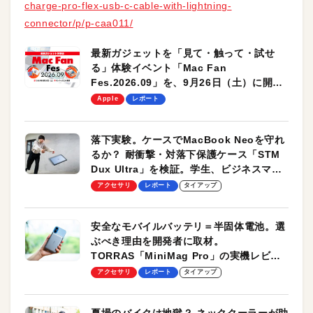
charge-pro-flex-usb-c-cable-with-lightning-
connector/p/p-caa011/
最新ガジェットを「見て・触って・試せ
る」体験イベント「Mac Fan
Fes.2026.09」を、9月26日（土）に開催
します！
Apple
レポート
落下実験。ケースでMacBook Neoを守れ
るか？ 耐衝撃・対落下保護ケース「STM
Dux Ultra」を検証。学生、ビジネスマン
のモバイルユースに最適！
アクセサリ
レポート
タイアップ
安全なモバイルバッテリ＝半固体電池。選
ぶべき理由を開発者に取材。
TORRAS「MiniMag Pro」の実機レビュ
ーも
アクセサリ
レポート
タイアップ
夏場のバイクは地獄？ ネッククーラーが助