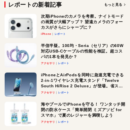
レポートの新着記事
もっと見る
次期iPhoneのカメラを考察。ナイトモード
の画質が大幅アップ？ 望遠カメラのフォー
カスがさらにシャープに？
iPhone
レポート
半信半疑。100均・Seria（セリア）の60W
対応USB-Cケーブルの性能を検証。超コス
パの1本を発見か？
アクセサリ
レポート
iPhoneとAirPodsを同時に急速充電できる
2-in-1ワイヤレス充電スタンド「Twelve
South HiRise 2 Deluxe」が登場。省スペ
ースでおしゃれに充電したい人にオスス
アクセサリ
レポート
メ！
海やプールでiPhoneを守る！ ワンタッチ開
閉の防水ケース「簡単開閉 ミズアソビ for
スマホ」で夏のレジャーを満喫しよう
アクセサリ
レポート