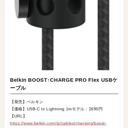
Belkin BOOST↑CHARGE PRO Flex USBケ
ーブル
【発売】ベルキン
【価格】USB-C to Lightning 1mモデル：2690円
【URL】
https://www.belkin.com/jp/cables/charging/boost-