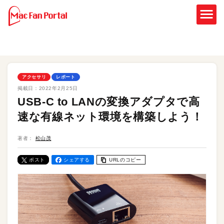
アクセサリ
レポート
掲載日：
2022年2月25日
USB-C to LANの変換アダプタで高
速な有線ネット環境を構築しよう！
著者：
松山茂
ポスト
シェアする
URLのコピー