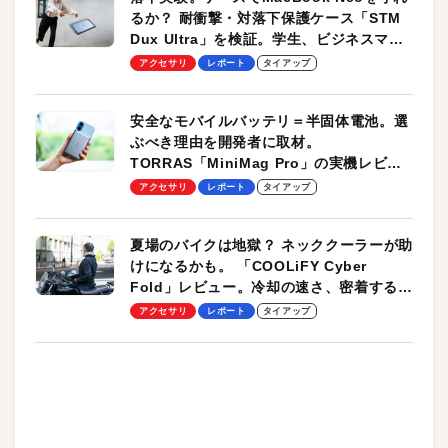
るか？ 耐衝撃・対落下保護ケース「STM
Dux Ultra」を検証。学生、ビジネスマン
のモバイルユースに最適！
アクセサリ
レポート
タイアップ
安全なモバイルバッテリ＝半固体電池。選
ぶべき理由を開発者に取材。
TORRAS「MiniMag Pro」の実機レビュ
ーも
アクセサリ
レポート
タイアップ
夏場のバイクは地獄？ ネッククーラーが助
けになるかも。 「COOLiFY Cyber
Fold」レビュー。冷却の速さ、密着する冷
却プレート、シンプルな操作性がグッド！
アクセサリ
レポート
タイアップ