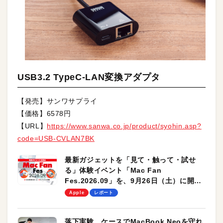
USB3.2 TypeC-LAN変換アダプタ
【発売】サンワサプライ
【価格】6578円
【URL】
https://www.sanwa.co.jp/product/syohin.asp?
code=USB-CVLAN7BK
最新ガジェットを「見て・触って・試せ
る」体験イベント「Mac Fan
Fes.2026.09」を、9月26日（土）に開催
します！
Apple
レポート
落下実験。ケースでMacBook Neoを守れ