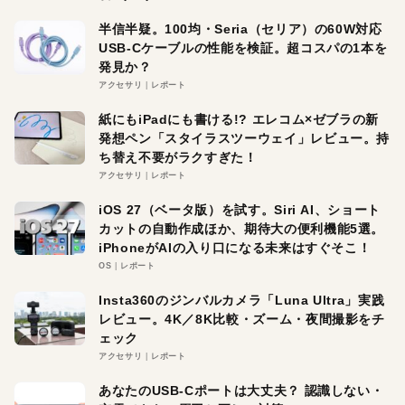
半信半疑。100均・Seria（セリア）の60W対応
USB-Cケーブルの性能を検証。超コスパの1本を
発見か？
アクセサリ
レポート
紙にもiPadにも書ける!? エレコム×ゼブラの新
発想ペン「スタイラスツーウェイ」レビュー。持
ち替え不要がラクすぎた！
アクセサリ
レポート
iOS 27（ベータ版）を試す。Siri AI、ショート
カットの自動作成ほか、期待大の便利機能5選。
iPhoneがAIの入り口になる未来はすぐそこ！
OS
レポート
Insta360のジンバルカメラ「Luna Ultra」実践
レビュー。4K／8K比較・ズーム・夜間撮影をチ
ェック
アクセサリ
レポート
あなたのUSB-Cポートは大丈夫？ 認識しない・