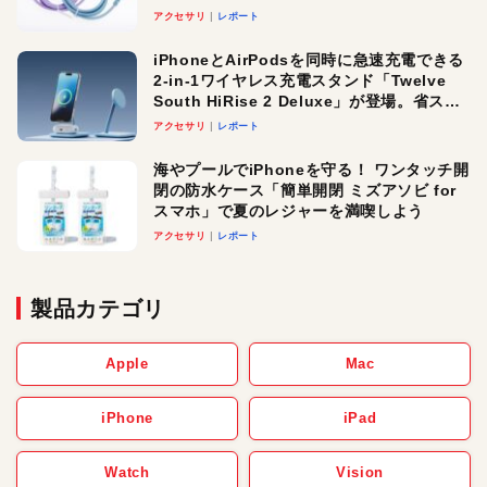
アクセサリ
レポート
iPhoneとAirPodsを同時に急速充電できる
2-in-1ワイヤレス充電スタンド「Twelve
South HiRise 2 Deluxe」が登場。省スペ
ースでおしゃれに充電したい人にオスス
アクセサリ
レポート
メ！
海やプールでiPhoneを守る！ ワンタッチ開
閉の防水ケース「簡単開閉 ミズアソビ for
スマホ」で夏のレジャーを満喫しよう
アクセサリ
レポート
製品カテゴリ
Apple
Mac
iPhone
iPad
Watch
Vision