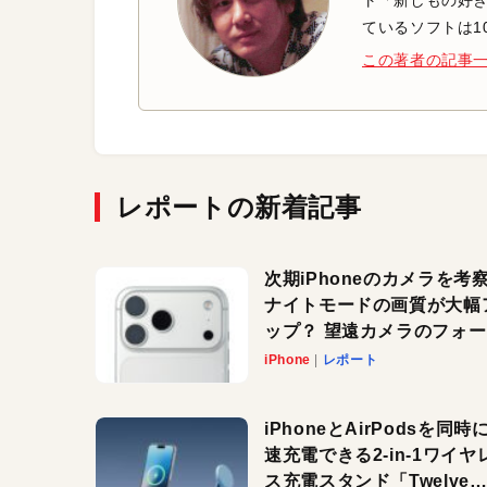
ト「新しもの好き
ているソフトは1
この著者の記事
レポートの新着記事
次期iPhoneのカメラを考
ナイトモードの画質が大幅
ップ？ 望遠カメラのフォ
スがさらにシャープに？
iPhone
レポート
iPhoneとAirPodsを同時
速充電できる2-in-1ワイヤ
ス充電スタンド「Twelve