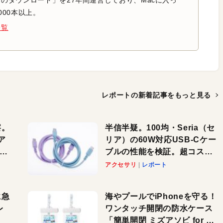
のダウンロード」を27年間運営しており、Macに入っ
000本以上。
一覧
レポートの新着記事を
もっと見る
察。
半信半疑。100均・Seria（セ
ア
リア）の60W対応USB-Cケー
ーカ
ブルの性能を検証。超コスパ
の1本を発見か？
アクセサリ
レポート
に急
海やプールでiPhoneを守る！
レ
ワンタッチ開閉の防水ケース
「簡単開閉 ミズアソビ for ス