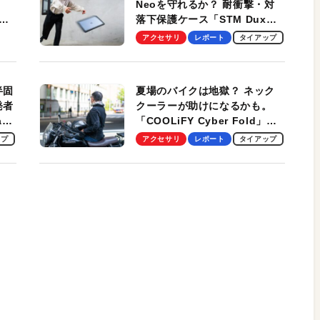
Neoを守れるか？ 耐衝撃・対
落下保護ケース「STM Dux
しま
Ultra」を検証。学生、ビジネ
アクセサリ
レポート
タイアップ
スマンのモバイルユースに最
適！
半固
夏場のバイクは地獄？ ネック
発者
クーラーが助けになるかも。
ag
「COOLiFY Cyber Fold」レ
ビュー。冷却の速さ、密着する
ップ
アクセサリ
レポート
タイアップ
冷却プレート、シンプルな操作
性がグッド！