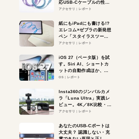
応USB-Cケーブルの性能
を検証。超コスパの1本を
アクセサリ
レポート
発見か？
紙にもiPadにも書ける!?
エレコム×ゼブラの新発想
ペン「スタイラスツーウ
ェイ」レビュー。持ち替
アクセサリ
レポート
え不要がラクすぎた！
iOS 27（ベータ版）を試
す。Siri AI、ショートカ
ットの自動作成ほか、期
待大の便利機能5選。
OS
レポート
iPhoneがAIの入り口にな
る未来はすぐそこ！
Insta360のジンバルカメ
ラ「Luna Ultra」実践レ
ビュー。4K／8K比較・ズ
ーム・夜間撮影をチェッ
アクセサリ
レポート
ク
あなたのUSB-Cポートは
大丈夫？ 認識しない・充
電できない原因と正しい