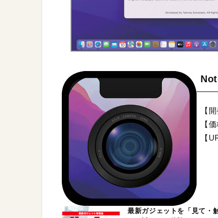
No
【開発
【価
【U
最新ガジェットを「見て・