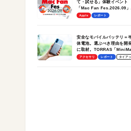
て・試せる」体験イベント
「Mac Fan Fes.2026.09」
を、9月26日（土）に開催
Apple
レポート
す！
安全なモバイルバッテリ＝
体電池。選ぶべき理由を開
に取材。TORRAS「MiniM
Pro」の実機レビューも
アクセサリ
レポート
タイア