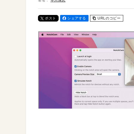
著者：
早川厚志
ポスト
シェアする
URLのコピー