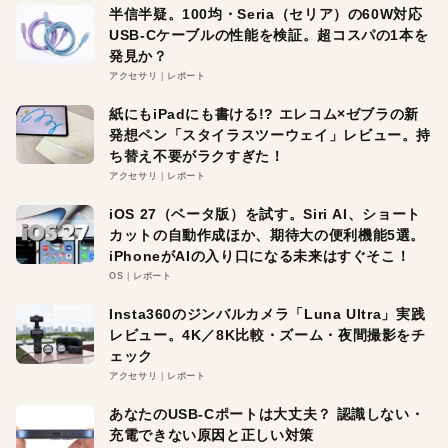
半信半疑。100均・Seria（セリア）の60W対応
USB-Cケーブルの性能を検証。超コスパの1本を
発見か？
アクセサリ
レポート
紙にもiPadにも書ける!? エレコム×ゼブラの新
発想ペン「スタイラスツーウェイ」レビュー。持
ち替え不要がラクすぎた！
アクセサリ
レポート
iOS 27（ベータ版）を試す。Siri AI、ショート
カットの自動作成ほか、期待大の便利機能5選。
iPhoneがAIの入り口になる未来はすぐそこ！
OS
レポート
Insta360のジンバルカメラ「Luna Ultra」実践
レビュー。4K／8K比較・ズーム・夜間撮影をチ
ェック
アクセサリ
レポート
あなたのUSB-Cポートは大丈夫？ 認識しない・
充電できない原因と正しい対策