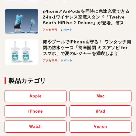
iPhoneとAirPodsを同時に急速充電できる
2-in-1ワイヤレス充電スタンド「Twelve
South HiRise 2 Deluxe」が登場。省スペ
ースでおしゃれに充電したい人にオスス
アクセサリ
レポート
メ！
海やプールでiPhoneを守る！ ワンタッチ開
閉の防水ケース「簡単開閉 ミズアソビ for
スマホ」で夏のレジャーを満喫しよう
アクセサリ
レポート
製品カテゴリ
Apple
Mac
iPhone
iPad
Watch
Vision