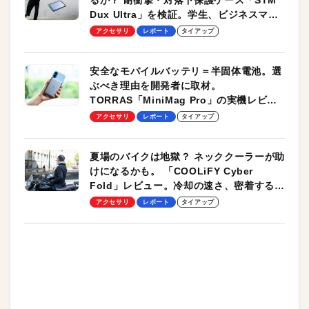
るか？ 耐衝撃・対落下保護ケース「STM
Dux Ultra」を検証。学生、ビジネスマン
のモバイルユースに最適！
アクセサリ
レポート
タイアップ
安全なモバイルバッテリ＝半固体電池。選
ぶべき理由を開発者に取材。
TORRAS「MiniMag Pro」の実機レビュ
ーも
アクセサリ
レポート
タイアップ
夏場のバイクは地獄？ ネッククーラーが助
けになるかも。 「COOLiFY Cyber
Fold」レビュー。冷却の速さ、密着する冷
却プレート、シンプルな操作性がグッド！
アクセサリ
レポート
タイアップ