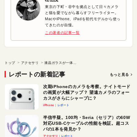
東京の下町・谷中を拠点として日々カメラ
と猫を愛でながら暮らすフリーライター。
MacやiPhone、iPadを初代モデルから使っ
てきたのが自慢。
この著者の記事一覧
トップ
アクセサリ
液晶ガラスが一体化したApple Watch Series 7用ケース
レポートの新着記事
もっと見る
次期iPhoneのカメラを考察。ナイトモード
の画質が大幅アップ？ 望遠カメラのフォー
カスがさらにシャープに？
iPhone
レポート
半信半疑。100均・Seria（セリア）の60W
対応USB-Cケーブルの性能を検証。超コス
パの1本を発見か？
アクセサリ
レポート