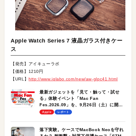
Apple Watch Series 7 液晶ガラス付きケー
ス
【発売】アイキューラボ
【価格】1210円
【URL】
http://www.iqlabo.com/new/aw-glpc41.html
最新ガジェットを「見て・触って・試せ
る」体験イベント「Mac Fan
Fes.2026.09」を、9月26日（土）に開催
します！
Apple
レポート
落下実験。ケースでMacBook Neoを守れ