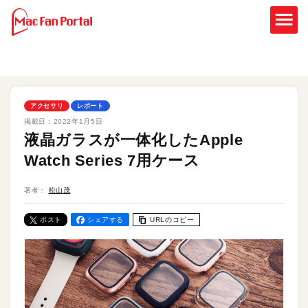
アクセサリ
レポート
掲載日：
2022年1月5日
液晶ガラスが一体化したApple
Watch Series 7用ケース
著者：
松山茂
ポスト
シェアする
URLのコピー