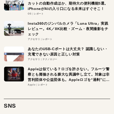
カットの自動作成ほか、期待大の便利機能5選。
iPhoneがAIの入り口になる未来はすぐそこ！
OS
レポート
Insta360のジンバルカメラ「Luna Ultra」実践
レビュー。4K／8K比較・ズーム・夜間撮影をチ
ェック
アクセサリ
レポート
あなたのUSB-Cポートは大丈夫？ 認識しない・
充電できない原因と正しい対策
アクセサリ
テクノロジー
Appleは似ている？ロゴを許さない。フルーツ警
察とも揶揄される膨大な異議申し立て。対象は非
営利団体や公益団体も。Appleロゴを“過剰”に守
る理由とは
Apple
レポート
SNS