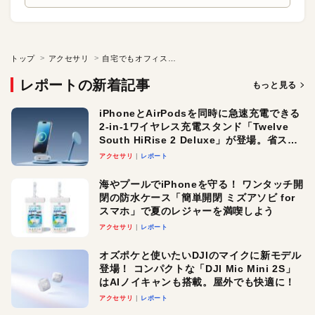
トップ
アクセサリ
自宅でもオフィスでも大活躍！ コンパクトなドキュメントスキャナ
レポートの新着記事
もっと見る
iPhoneとAirPodsを同時に急速充電できる
2-in-1ワイヤレス充電スタンド「Twelve
South HiRise 2 Deluxe」が登場。省スペ
ースでおしゃれに充電したい人にオスス
アクセサリ
レポート
メ！
海やプールでiPhoneを守る！ ワンタッチ開
閉の防水ケース「簡単開閉 ミズアソビ for
スマホ」で夏のレジャーを満喫しよう
アクセサリ
レポート
オズポケと使いたいDJIのマイクに新モデル
登場！ コンパクトな「DJI Mic Mini 2S」
はAIノイキャンも搭載。屋外でも快適に！
アクセサリ
レポート