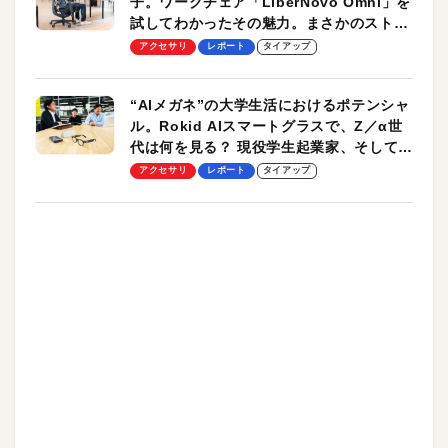
子。ワークチェア「LiberNovo Omni」を
試してわかったその魅力。まさかのストレ
ッチ機能も搭載
アクセサリ
レポート
タイアップ
“AIメガネ”の大学生活におけるポテンシャ
ル。Rokid AIスマートグラスで、Z／α世
代は何を見る？ 現役学生起業家、そして教
授による体験会レポート【PR】
アクセサリ
レポート
タイアップ