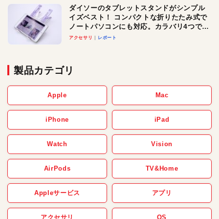
ダイソーのタブレットスタンドがシンプル
イズベスト！ コンパクトな折りたたみ式で
ノートパソコンにも対応。カラバリ4つで選
べる楽しさも
アクセサリ
レポート
製品カテゴリ
Apple
Mac
iPhone
iPad
Watch
Vision
AirPods
TV&Home
Appleサービス
アプリ
アクセサリ
OS