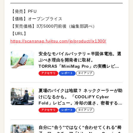
【発売】PFU
【価格】オープンプライス
【実売価格】3万5000円前後（編集部調べ）
【URL】
https://scansnap.fujitsu.com/jp/product/ix1300/
安全なモバイルバッテリ＝半固体電池。選
ぶべき理由を開発者に取材。
TORRAS「MiniMag Pro」の実機レビュ
ーも
アクセサリ
レポート
タイアップ
夏場のバイクは地獄？ ネッククーラーが助
けになるかも。 「COOLiFY Cyber
Fold」レビュー。冷却の速さ、密着する冷
却プレート、シンプルな操作性がグッド！
アクセサリ
レポート
タイアップ
自分に“合う”ではなく“合わせてくれる”椅