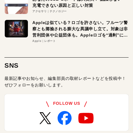
充電できない原因と正しい対策
アクセサリ
テクノロジー
Appleは似ている？ロゴを許さない。フルーツ警
察とも揶揄される膨大な異議申し立て。対象は非
営利団体や公益団体も。Appleロゴを“過剰”に守
る理由とは
Apple
レポート
SNS
最新記事やお知らせ、編集部員の取材レポートなどを投稿中！
ぜひフォローをお願いします。
FOLLOW US