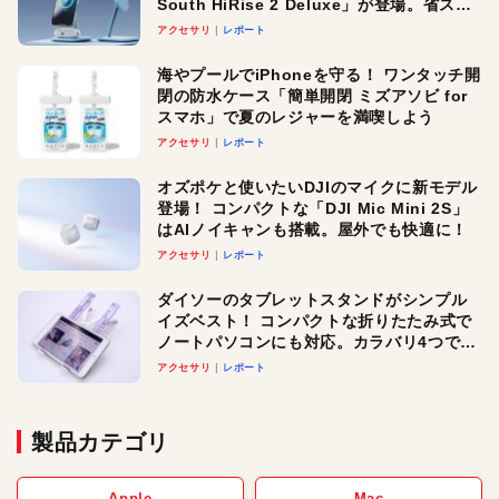
South HiRise 2 Deluxe」が登場。省スペ
ースでおしゃれに充電したい人にオスス
アクセサリ
レポート
メ！
海やプールでiPhoneを守る！ ワンタッチ開
閉の防水ケース「簡単開閉 ミズアソビ for
スマホ」で夏のレジャーを満喫しよう
アクセサリ
レポート
オズポケと使いたいDJIのマイクに新モデル
登場！ コンパクトな「DJI Mic Mini 2S」
はAIノイキャンも搭載。屋外でも快適に！
アクセサリ
レポート
ダイソーのタブレットスタンドがシンプル
イズベスト！ コンパクトな折りたたみ式で
ノートパソコンにも対応。カラバリ4つで選
べる楽しさも
アクセサリ
レポート
製品カテゴリ
Apple
Mac