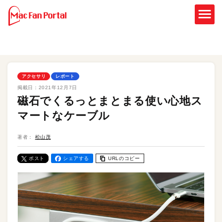
アクセサリ
レポート
掲載日：
2021年12月7日
磁石でくるっとまとまる使い心地ス
マートなケーブル
著者：
松山茂
ポスト
シェアする
URLのコピー