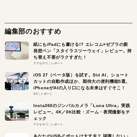
編集部のおすすめ
紙にもiPadにも書ける!? エレコム×ゼブラの新
発想ペン「スタイラスツーウェイ」レビュー。持
ち替え不要がラクすぎた！
アクセサリ
レポート
iOS 27（ベータ版）を試す。Siri AI、ショート
カットの自動作成ほか、期待大の便利機能5選。
iPhoneがAIの入り口になる未来はすぐそこ！
OS
レポート
Insta360のジンバルカメラ「Luna Ultra」実践
レビュー。4K／8K比較・ズーム・夜間撮影をチ
ェック
アクセサリ
レポート
あなたのUSB-Cポートは大丈夫？ 認識しない・