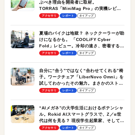
ぶべき理由を開発者に取材。
TORRAS「MiniMag Pro」の実機レビュ
ーも
アクセサリ
レポート
タイアップ
夏場のバイクは地獄？ ネッククーラーが助
けになるかも。 「COOLiFY Cyber
Fold」レビュー。冷却の速さ、密着する冷
却プレート、シンプルな操作性がグッド！
アクセサリ
レポート
タイアップ
自分に“合う”ではなく“合わせてくれる”椅
子。ワークチェア「LiberNovo Omni」を
試してわかったその魅力。まさかのストレ
ッチ機能も搭載
アクセサリ
レポート
タイアップ
“AIメガネ”の大学生活におけるポテンシャ
ル。Rokid AIスマートグラスで、Z／α世
代は何を見る？ 現役学生起業家、そして教
授による体験会レポート【PR】
アクセサリ
レポート
タイアップ