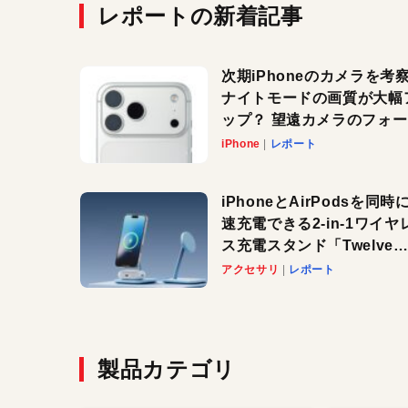
レポートの新着記事
次期iPhoneのカメラを考
ナイトモードの画質が大幅
ップ？ 望遠カメラのフォ
スがさらにシャープに？
iPhone
レポート
iPhoneとAirPodsを同時
速充電できる2-in-1ワイヤ
ス充電スタンド「Twelve
South HiRise 2 Deluxe
アクセサリ
レポート
登場。省スペースでおしゃ
に充電したい人にオススメ
製品カテゴリ