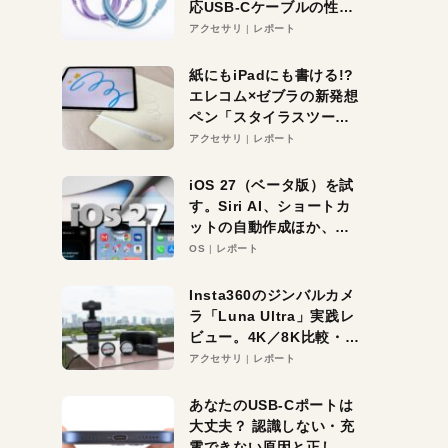
応USB-Cケーブルの性能
を検証。超コスパの1本を
アクセサリ
レポート
発見か？
紙にもiPadにも書ける!?
エレコム×ゼブラの新発想
ペン「スタイラスツーウ
ェイ」レビュー。持ち替
アクセサリ
レポート
え不要がラクすぎた！
iOS 27（ベータ版）を試
す。Siri AI、ショートカ
ットの自動作成ほか、期
待大の便利機能5選。
OS
レポート
iPhoneがAIの入り口にな
る未来はすぐそこ！
Insta360のジンバルカメ
ラ「Luna Ultra」実践レ
ビュー。4K／8K比較・ズ
ーム・夜間撮影をチェッ
アクセサリ
レポート
ク
あなたのUSB-Cポートは
大丈夫？ 認識しない・充
電できない原因と正しい