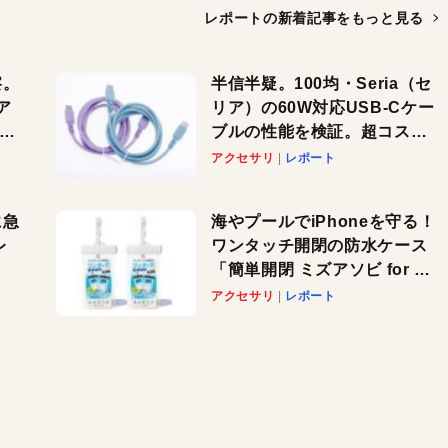
レポートの新着記事を
もっと見る
察。
半信半疑。100均・Seria（セ
ア
リア）の60W対応USB-Cケー
ーカ
ブルの性能を検証。超コスパ
の1本を発見か？
アクセサリ
レポート
に急
海やプールでiPhoneを守る！
レ
ワンタッチ開閉の防水ケース
「簡単開閉 ミズアソビ for ス
」が
マホ」で夏のレジャーを満喫
アクセサリ
レポート
れ
しよう
！