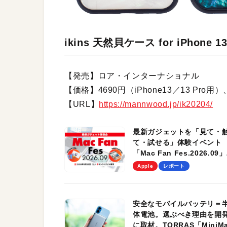
ikins 天然貝ケース for iPhone
【発売】ロア・インターナショナル
【価格】4690円（iPhone13／13 Pro用）、4
【URL】
https://mannwood.jp/ik20204/
最新ガジェットを「見て・
て・試せる」体験イベント
「Mac Fan Fes.2026.09」
を、9月26日（土）に開催
Apple
レポート
す！
安全なモバイルバッテリ＝
体電池。選ぶべき理由を開
に取材。TORRAS「MiniM