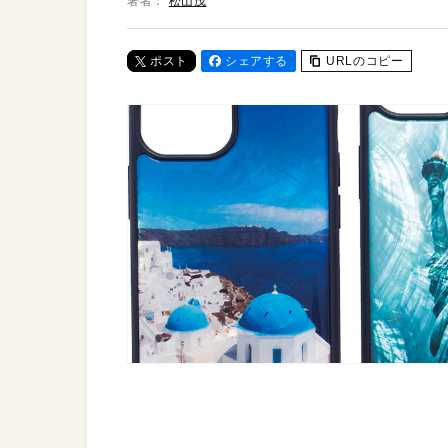
著者：
松山茂
ポスト
シェアする
URLのコピー