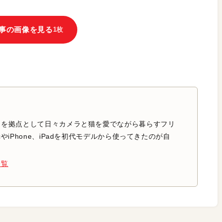
事の画像を見る
1枚
中を拠点として日々カメラと猫を愛でながら暮らすフリ
やiPhone、iPadを初代モデルから使ってきたのが自
一覧