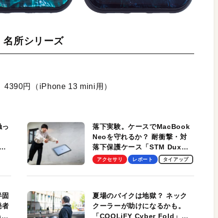
 13 名所シリーズ
390円（iPhone 13 mini用）
触っ
落下実験。ケースでMacBook
Neoを守れるか？ 耐衝撃・対
落下保護ケース「STM Dux
しま
Ultra」を検証。学生、ビジネ
アクセサリ
レポート
タイアップ
スマンのモバイルユースに最
適！
半固
夏場のバイクは地獄？ ネック
発者
クーラーが助けになるかも。
ag
「COOLiFY Cyber Fold」レ