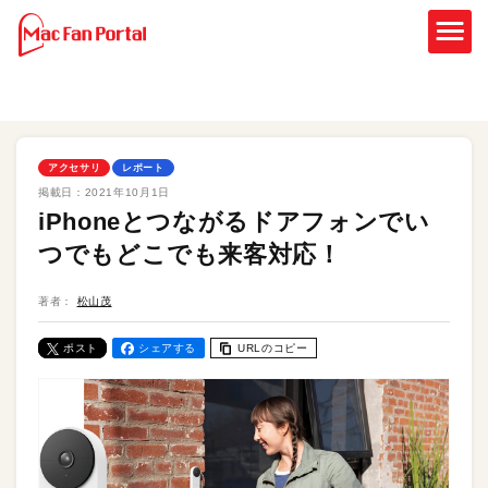
アクセサリ
レポート
掲載日：
2021年10月1日
iPhoneとつながるドアフォンでい
つでもどこでも来客対応！
著者：
松山茂
ポスト
シェアする
URLのコピー