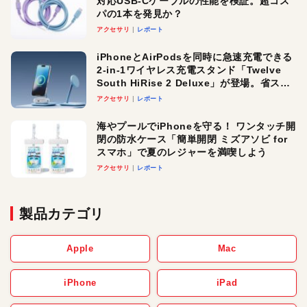
対応USB-Cケーブルの性能を検証。超コス
パの1本を発見か？
アクセサリ
レポート
iPhoneとAirPodsを同時に急速充電できる
2-in-1ワイヤレス充電スタンド「Twelve
South HiRise 2 Deluxe」が登場。省スペ
ースでおしゃれに充電したい人にオスス
アクセサリ
レポート
メ！
海やプールでiPhoneを守る！ ワンタッチ開
閉の防水ケース「簡単開閉 ミズアソビ for
スマホ」で夏のレジャーを満喫しよう
アクセサリ
レポート
製品カテゴリ
Apple
Mac
iPhone
iPad