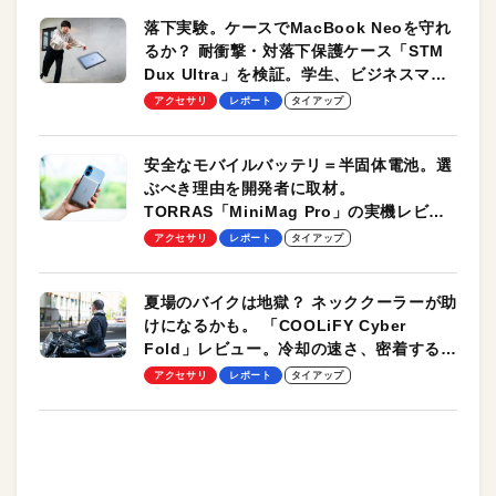
落下実験。ケースでMacBook Neoを守れ
るか？ 耐衝撃・対落下保護ケース「STM
Dux Ultra」を検証。学生、ビジネスマン
のモバイルユースに最適！
アクセサリ
レポート
タイアップ
安全なモバイルバッテリ＝半固体電池。選
ぶべき理由を開発者に取材。
TORRAS「MiniMag Pro」の実機レビュ
ーも
アクセサリ
レポート
タイアップ
夏場のバイクは地獄？ ネッククーラーが助
けになるかも。 「COOLiFY Cyber
Fold」レビュー。冷却の速さ、密着する冷
却プレート、シンプルな操作性がグッド！
アクセサリ
レポート
タイアップ