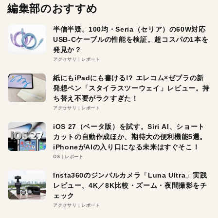
編集部のおすすめ
半信半疑。100均・Seria（セリア）の60W対応
USB-Cケーブルの性能を検証。超コスパの1本を
発見か？
アクセサリ
レポート
紙にもiPadにも書ける!? エレコム×ゼブラの新
発想ペン「スタイラスツーウェイ」レビュー。持
ち替え不要がラクすぎた！
アクセサリ
レポート
iOS 27（ベータ版）を試す。Siri AI、ショート
カットの自動作成ほか、期待大の便利機能5選。
iPhoneがAIの入り口になる未来はすぐそこ！
OS
レポート
Insta360のジンバルカメラ「Luna Ultra」実践
レビュー。4K／8K比較・ズーム・夜間撮影をチ
ェック
アクセサリ
レポート