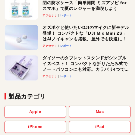
閉の防水ケース「簡単開閉 ミズアソビ for
スマホ」で夏のレジャーを満喫しよう
アクセサリ
レポート
オズポケと使いたいDJIのマイクに新モデル
登場！ コンパクトな「DJI Mic Mini 2S」
はAIノイキャンも搭載。屋外でも快適に！
アクセサリ
レポート
ダイソーのタブレットスタンドがシンプル
イズベスト！ コンパクトな折りたたみ式で
ノートパソコンにも対応。カラバリ4つで選
べる楽しさも
アクセサリ
レポート
製品カテゴリ
Apple
Mac
iPhone
iPad