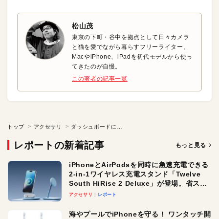
松山茂
東京の下町・谷中を拠点として日々カメラ
と猫を愛でながら暮らすフリーライター。
MacやiPhone、iPadを初代モデルから使っ
てきたのが自慢。
この著者の記事一覧
トップ
アクセサリ
ダッシュボードに吸盤でペタッ！ どんな車もCarPlay対応に早変わり
レポートの新着記事
もっと見る
iPhoneとAirPodsを同時に急速充電できる
2-in-1ワイヤレス充電スタンド「Twelve
South HiRise 2 Deluxe」が登場。省スペ
ースでおしゃれに充電したい人にオスス
アクセサリ
レポート
メ！
海やプールでiPhoneを守る！ ワンタッチ開