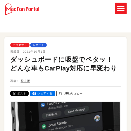
アクセサリ
レポート
掲載日：
2021年10月1日
ダッシュボードに吸盤でペタッ！
どんな車もCarPlay対応に早変わり
著者：
松山茂
ポスト
シェアする
URLのコピー