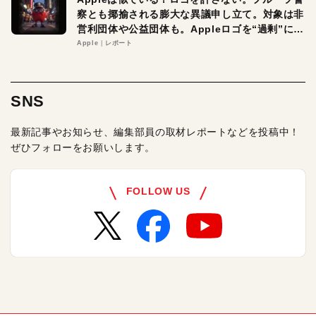
察とも揶揄される膨大な異議申し立て。対象は非
営利団体や公益団体も。Appleロゴを“過剰”に守
る理由とは
Apple
レポート
SNS
最新記事やお知らせ、編集部員の取材レポートなどを投稿中！
ぜひフォローをお願いします。
FOLLOW US