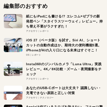
編集部のおすすめ
紙にもiPadにも書ける!? エレコム×ゼブラの新
発想ペン「スタイラスツーウェイ」レビュー。持
ち替え不要がラクすぎた！
アクセサリ
レポート
iOS 27（ベータ版）を試す。Siri AI、ショート
カットの自動作成ほか、期待大の便利機能5選。
iPhoneがAIの入り口になる未来はすぐそこ！
OS
レポート
Insta360のジンバルカメラ「Luna Ultra」実践
レビュー。4K／8K比較・ズーム・夜間撮影をチ
ェック
アクセサリ
レポート
あなたのUSB-Cポートは大丈夫？ 認識しない・
充電できない原因と正しい対策
アクセサリ
テクノロジー
Appleは似ている？ロゴを許さない。フルーツ警