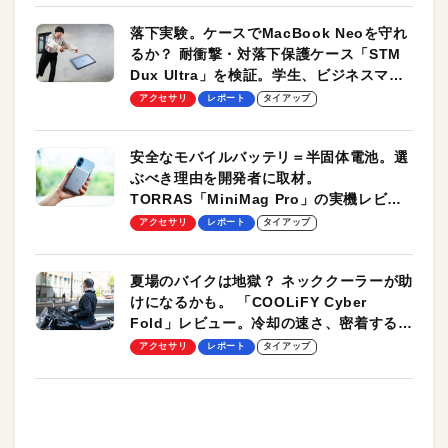
落下実験。ケースでMacBook Neoを守れ
るか？ 耐衝撃・対落下保護ケース「STM
Dux Ultra」を検証。学生、ビジネスマン
のモバイルユースに最適！
アクセサリ
レポート
タイアップ
安全なモバイルバッテリ＝半固体電池。選
ぶべき理由を開発者に取材。
TORRAS「MiniMag Pro」の実機レビュ
ーも
アクセサリ
レポート
タイアップ
夏場のバイクは地獄？ ネッククーラーが助
けになるかも。 「COOLiFY Cyber
Fold」レビュー。冷却の速さ、密着する冷
却プレート、シンプルな操作性がグッド！
アクセサリ
レポート
タイアップ