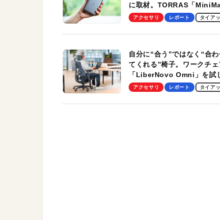
に取材。TORRAS「MiniM
Pro」の実機レビューも
アクセサリ
レポート
タイア
自分に“合う”ではなく“合わ
てくれる”椅子。ワークチェ
「LiberNovo Omni」を
わかったその魅力。まさか
アクセサリ
レポート
タイア
トレッチ機能も搭載