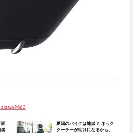
ducts/a2663
半固
夏場のバイクは地獄？ ネック
発者
クーラーが助けになるかも。