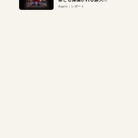
異議申し立て。対象は非
Apple
レポート
営利団体や公益団体も。
Appleロゴを“過剰”に守
る理由とは