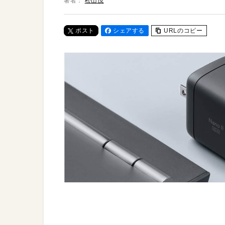
著者：
松山茂
ポスト
シェアする
URLのコピー