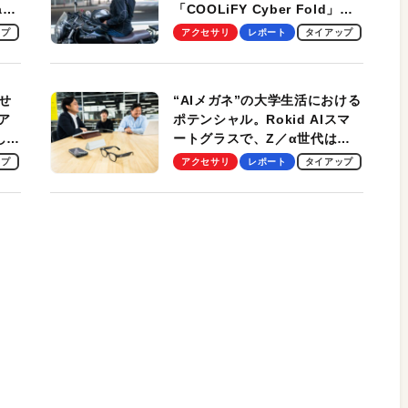
ag
「COOLiFY Cyber Fold」レ
ビュー。冷却の速さ、密着する
ップ
アクセサリ
レポート
タイアップ
冷却プレート、シンプルな操作
性がグッド！
せ
“AIメガネ”の大学生活における
ア
ポテンシャル。Rokid AIスマ
試して
ートグラスで、Z／α世代は何
のス
を見る？ 現役学生起業家、そ
ップ
アクセサリ
レポート
タイアップ
して教授による体験会レポート
【PR】