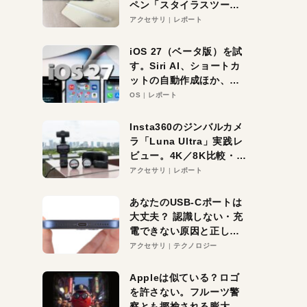
ペン「スタイラスツーウ
ェイ」レビュー。持ち替
アクセサリ
レポート
え不要がラクすぎた！
iOS 27（ベータ版）を試
す。Siri AI、ショートカ
ットの自動作成ほか、期
待大の便利機能5選。
OS
レポート
iPhoneがAIの入り口にな
る未来はすぐそこ！
Insta360のジンバルカメ
ラ「Luna Ultra」実践レ
ビュー。4K／8K比較・ズ
ーム・夜間撮影をチェッ
アクセサリ
レポート
ク
あなたのUSB-Cポートは
大丈夫？ 認識しない・充
電できない原因と正しい
対策
アクセサリ
テクノロジー
Appleは似ている？ロゴ
を許さない。フルーツ警
察とも揶揄される膨大な