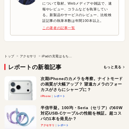
について取材。Webメディアや雑誌で、速
報やレビュー、コラムなどを執筆してい
る。新製品やサービスのレビュー、比較検
証記事の執筆本数は年間100本以上。
この著者の記事一覧
トップ
アクセサリ
iPadの充電はもちろんキッティングでの活用も！｜2.1A急速充電対応USBハブ「USB-haco10」
レポートの新着記事
もっと見る
次期iPhoneのカメラを考察。ナイトモード
の画質が大幅アップ？ 望遠カメラのフォー
カスがさらにシャープに？
iPhone
レポート
半信半疑。100均・Seria（セリア）の60W
対応USB-Cケーブルの性能を検証。超コス
パの1本を発見か？
アクセサリ
レポート