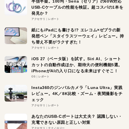
半信半疑。100均・Seria（セリア）の60W対応
USB-Cケーブルの性能を検証。超コスパの1本を
発見か？
アクセサリ
レポート
紙にもiPadにも書ける!? エレコム×ゼブラの新
発想ペン「スタイラスツーウェイ」レビュー。持
ち替え不要がラクすぎた！
アクセサリ
レポート
iOS 27（ベータ版）を試す。Siri AI、ショート
カットの自動作成ほか、期待大の便利機能5選。
iPhoneがAIの入り口になる未来はすぐそこ！
OS
レポート
Insta360のジンバルカメラ「Luna Ultra」実践
レビュー。4K／8K比較・ズーム・夜間撮影をチ
ェック
アクセサリ
レポート
あなたのUSB-Cポートは大丈夫？ 認識しない・
充電できない原因と正しい対策
アクセサリ
テクノロジー