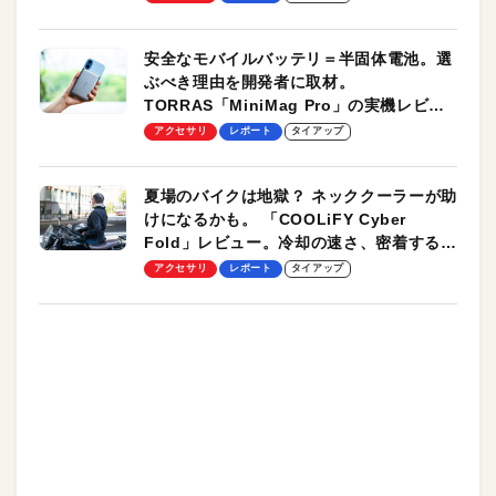
安全なモバイルバッテリ＝半固体電池。選
ぶべき理由を開発者に取材。
TORRAS「MiniMag Pro」の実機レビュ
ーも
アクセサリ
レポート
タイアップ
夏場のバイクは地獄？ ネッククーラーが助
けになるかも。 「COOLiFY Cyber
Fold」レビュー。冷却の速さ、密着する冷
却プレート、シンプルな操作性がグッド！
アクセサリ
レポート
タイアップ