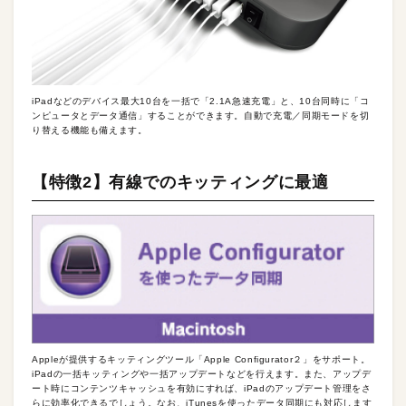
iPadなどのデバイス最大10台を一括で「2.1A急速充電」と、10台同時に「コ
ンピュータとデータ通信」することができます。自動で充電／同期モードを切
り替える機能も備えます。
【特徴2】有線でのキッティングに最適
Appleが提供するキッティングツール「Apple Configurator２」をサポート。
iPadの一括キッティングや一括アップデートなどを行えます。また、アップデ
ート時にコンテンツキャッシュを有効にすれば、iPadのアップデート管理をさ
らに効率化できるでしょう。なお、iTunesを使ったデータ同期にも対応します