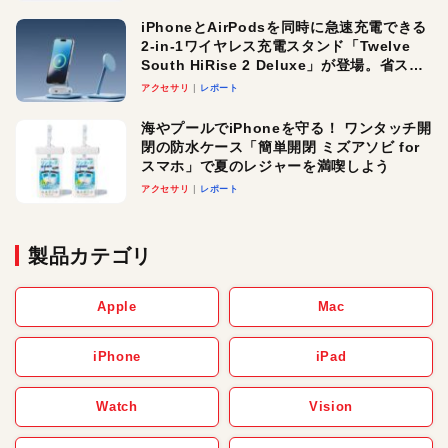
iPhoneとAirPodsを同時に急速充電できる
2-in-1ワイヤレス充電スタンド「Twelve
South HiRise 2 Deluxe」が登場。省スペ
ースでおしゃれに充電したい人にオスス
アクセサリ
レポート
メ！
海やプールでiPhoneを守る！ ワンタッチ開
閉の防水ケース「簡単開閉 ミズアソビ for
スマホ」で夏のレジャーを満喫しよう
アクセサリ
レポート
製品カテゴリ
Apple
Mac
iPhone
iPad
Watch
Vision