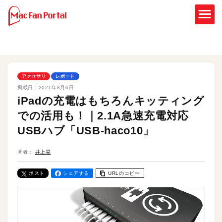
アクセサリ
レポート
掲載日：
2021年8月6日
iPadの充電はもちろんキッティング
での活用も！｜2.1A急速充電対応
USBハブ「USB-haco10」
著者：
井上晃
ポスト
シェアする
URLのコピー