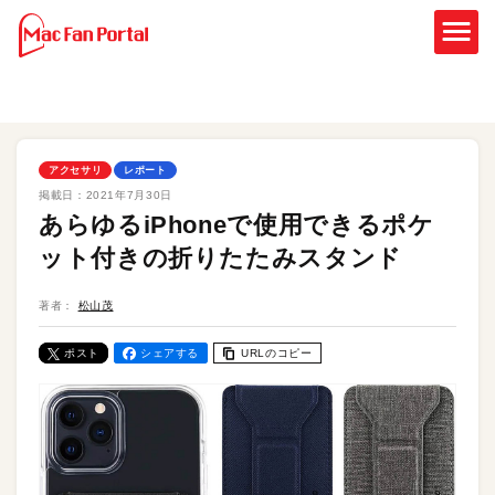
アクセサリ
レポート
掲載日：
2021年7月30日
あらゆるiPhoneで使用できるポケ
ット付きの折りたたみスタンド
著者：
松山茂
ポスト
シェアする
URLのコピー