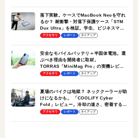
落下実験。ケースでMacBook Neoを守れ
るか？ 耐衝撃・対落下保護ケース「STM
Dux Ultra」を検証。学生、ビジネスマン
のモバイルユースに最適！
アクセサリ
レポート
タイアップ
安全なモバイルバッテリ＝半固体電池。選
ぶべき理由を開発者に取材。
TORRAS「MiniMag Pro」の実機レビュ
ーも
アクセサリ
レポート
タイアップ
夏場のバイクは地獄？ ネッククーラーが助
けになるかも。 「COOLiFY Cyber
Fold」レビュー。冷却の速さ、密着する冷
却プレート、シンプルな操作性がグッド！
アクセサリ
レポート
タイアップ