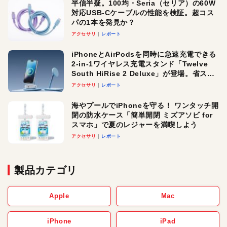
半信半疑。100均・Seria（セリア）の60W
対応USB-Cケーブルの性能を検証。超コス
パの1本を発見か？
アクセサリ
レポート
iPhoneとAirPodsを同時に急速充電できる
2-in-1ワイヤレス充電スタンド「Twelve
South HiRise 2 Deluxe」が登場。省スペ
ースでおしゃれに充電したい人にオスス
アクセサリ
レポート
メ！
海やプールでiPhoneを守る！ ワンタッチ開
閉の防水ケース「簡単開閉 ミズアソビ for
スマホ」で夏のレジャーを満喫しよう
アクセサリ
レポート
製品カテゴリ
Apple
Mac
iPhone
iPad