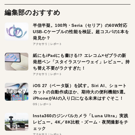
編集部のおすすめ
半信半疑。100均・Seria（セリア）の60W対応
USB-Cケーブルの性能を検証。超コスパの1本を
発見か？
アクセサリ
レポート
紙にもiPadにも書ける!? エレコム×ゼブラの新
発想ペン「スタイラスツーウェイ」レビュー。持
ち替え不要がラクすぎた！
アクセサリ
レポート
iOS 27（ベータ版）を試す。Siri AI、ショート
カットの自動作成ほか、期待大の便利機能5選。
iPhoneがAIの入り口になる未来はすぐそこ！
OS
レポート
Insta360のジンバルカメラ「Luna Ultra」実践
レビュー。4K／8K比較・ズーム・夜間撮影をチ
ェック
アクセサリ
レポート