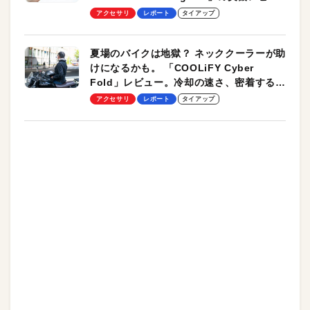
ーも
アクセサリ
レポート
タイアップ
夏場のバイクは地獄？ ネッククーラーが助
けになるかも。 「COOLiFY Cyber
Fold」レビュー。冷却の速さ、密着する冷
却プレート、シンプルな操作性がグッド！
アクセサリ
レポート
タイアップ