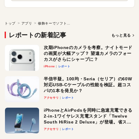
トップ
アプリ
修飾キーでソフトを簡単切り替え
レポートの新着記事
もっと見る
次期iPhoneのカメラを考察。ナイトモード
の画質が大幅アップ？ 望遠カメラのフォー
カスがさらにシャープに？
iPhone
レポート
半信半疑。100均・Seria（セリア）の60W
対応USB-Cケーブルの性能を検証。超コス
パの1本を発見か？
アクセサリ
レポート
iPhoneとAirPodsを同時に急速充電できる
2-in-1ワイヤレス充電スタンド「Twelve
South HiRise 2 Deluxe」が登場。省スペ
ースでおしゃれに充電したい人にオスス
アクセサリ
レポート
メ！