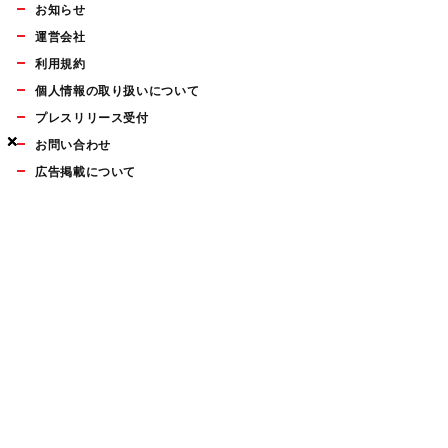
お知らせ
運営会社
利用規約
個人情報の取り扱いについて
プレスリリース受付
×
×
×
お問い合わせ
広告掲載について
マイナビBOOKS
Mac Fan Portalの人気記事ランキングやおすすめ記事、編集部
員によるコラムなどをまとめたメールマガジンを毎週金曜日に
配信します。お気軽にご登録ください。
Mac Fan メールマガジン
無料登録はこちら