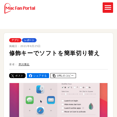
アプリ
レポート
掲載日：
2021年6月25日
修飾キーでソフトを簡単切り替え
著者：
早川厚志
ポスト
シェアする
URLのコピー