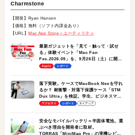
Charmstone
【開発】Ryan Hanson
【価格】無料（ソフト内課金あり）
【URL】
Mac App Store＞ユーティリティ
最新ガジェットを「見て・触って・試せ
る」体験イベント「Mac Fan
Fes.2026.09」を、9月26日（土）に開催
します！
Apple
レポート
落下実験。ケースでMacBook Neoを守れ
るか？ 耐衝撃・対落下保護ケース「STM
Dux Ultra」を検証。学生、ビジネスマン
のモバイルユースに最適！
アクセサリ
レポート
タイアップ
安全なモバイルバッテリ＝半固体電池。選
ぶべき理由を開発者に取材。
TORRAS「MiniMag Pro」の実機レビュ