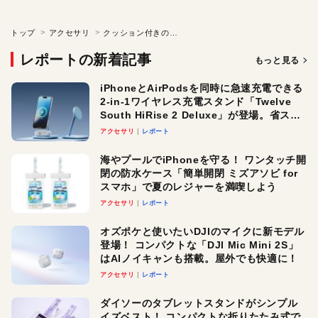
トップ
アクセサリ
クッション付きのテーブルでMacBookやiPadをどこでも快適操作！
レポートの新着記事
もっと見る
iPhoneとAirPodsを同時に急速充電できる
2-in-1ワイヤレス充電スタンド「Twelve
South HiRise 2 Deluxe」が登場。省スペ
ースでおしゃれに充電したい人にオスス
アクセサリ
レポート
メ！
海やプールでiPhoneを守る！ ワンタッチ開
閉の防水ケース「簡単開閉 ミズアソビ for
スマホ」で夏のレジャーを満喫しよう
アクセサリ
レポート
オズポケと使いたいDJIのマイクに新モデル
登場！ コンパクトな「DJI Mic Mini 2S」
はAIノイキャンも搭載。屋外でも快適に！
アクセサリ
レポート
ダイソーのタブレットスタンドがシンプル
イズベスト！ コンパクトな折りたたみ式で