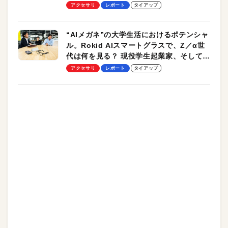
ッチ機能も搭載
アクセサリ
レポート
タイアップ
“AIメガネ”の大学生活におけるポテンシャ
ル。Rokid AIスマートグラスで、Z／α世
代は何を見る？ 現役学生起業家、そして教
授による体験会レポート【PR】
アクセサリ
レポート
タイアップ