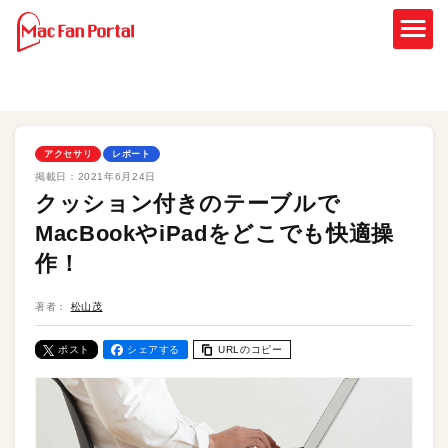
アクセサリ
レポート
掲載日：
2021年6月24日
クッション付きのテーブルで
MacBookやiPadをどこでも快適操
作！
著者：
松山茂
ポスト
シェアする
URLのコピー