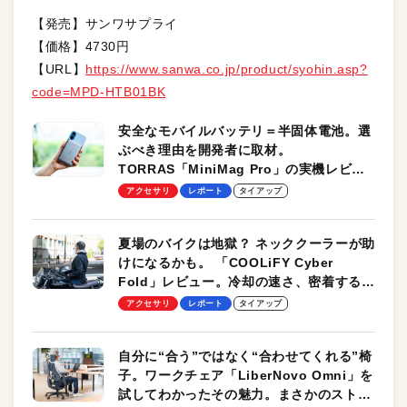
【発売】サンワサプライ
【価格】4730円
【URL】
https://www.sanwa.co.jp/product/syohin.asp?
code=MPD-HTB01BK
安全なモバイルバッテリ＝半固体電池。選
ぶべき理由を開発者に取材。
TORRAS「MiniMag Pro」の実機レビュ
ーも
アクセサリ
レポート
タイアップ
夏場のバイクは地獄？ ネッククーラーが助
けになるかも。 「COOLiFY Cyber
Fold」レビュー。冷却の速さ、密着する冷
却プレート、シンプルな操作性がグッド！
アクセサリ
レポート
タイアップ
自分に“合う”ではなく“合わせてくれる”椅
子。ワークチェア「LiberNovo Omni」を
試してわかったその魅力。まさかのストレ