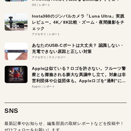
OS
レポート
Insta360のジンバルカメラ「Luna Ultra」実践
レビュー。4K／8K比較・ズーム・夜間撮影をチ
ェック
アクセサリ
レポート
あなたのUSB-Cポートは大丈夫？ 認識しない・
充電できない原因と正しい対策
アクセサリ
テクノロジー
Appleは似ている？ロゴを許さない。フルーツ警
察とも揶揄される膨大な異議申し立て。対象は非
営利団体や公益団体も。Appleロゴを“過剰”に守
る理由とは
Apple
レポート
SNS
最新記事やお知らせ、編集部員の取材レポートなどを投稿中！
ぜひフォローをお願いします。