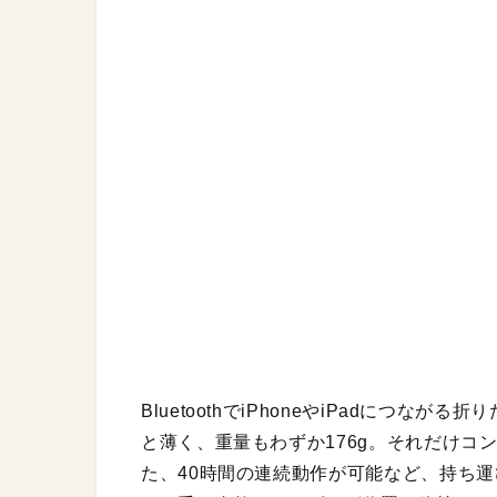
BluetoothでiPhoneやiPadにつ
と薄く、重量もわずか176g。それだけコ
た、40時間の連続動作が可能など、持ち