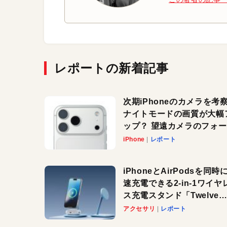
レポートの新着記事
次期iPhoneのカメラを考
ナイトモードの画質が大幅
ップ？ 望遠カメラのフォ
スがさらにシャープに？
iPhone
レポート
iPhoneとAirPodsを同時
速充電できる2-in-1ワイヤ
ス充電スタンド「Twelve
South HiRise 2 Deluxe
アクセサリ
レポート
登場。省スペースでおしゃ