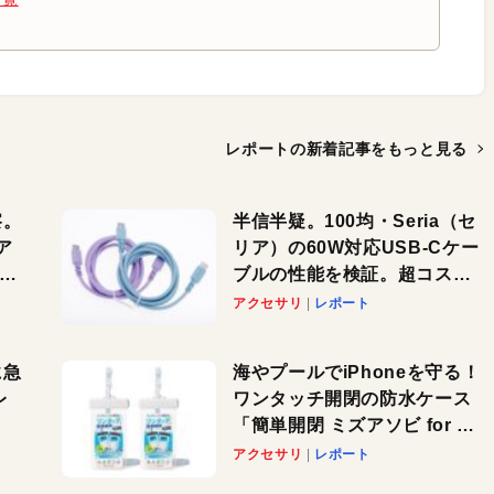
レポートの新着記事を
もっと見る
察。
半信半疑。100均・Seria（セ
ア
リア）の60W対応USB-Cケー
ーカ
ブルの性能を検証。超コスパ
の1本を発見か？
アクセサリ
レポート
に急
海やプールでiPhoneを守る！
レ
ワンタッチ開閉の防水ケース
「簡単開閉 ミズアソビ for ス
」が
マホ」で夏のレジャーを満喫
アクセサリ
レポート
れ
しよう