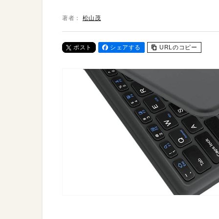
著者：
松山茂
ポスト
シェアする
URLのコピー