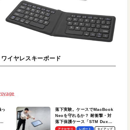
ック ワイヤレスキーボード
-voyage
触っ
落下実験。ケースでMacBook
Neoを守れるか？ 耐衝撃・対
落下保護ケース「STM Dux
しま
Ultra」を検証。学生、ビジネ
アクセサリ
レポート
タイアップ