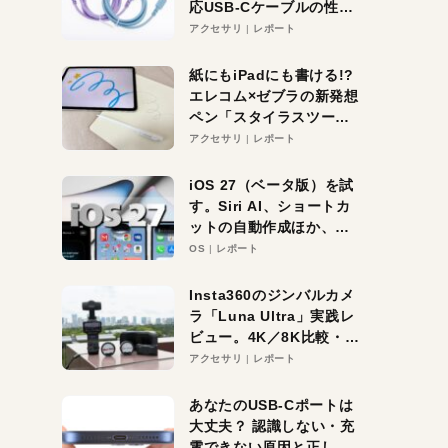
応USB-Cケーブルの性能
を検証。超コスパの1本を
アクセサリ
レポート
発見か？
紙にもiPadにも書ける!?
エレコム×ゼブラの新発想
ペン「スタイラスツーウ
ェイ」レビュー。持ち替
アクセサリ
レポート
え不要がラクすぎた！
iOS 27（ベータ版）を試
す。Siri AI、ショートカ
ットの自動作成ほか、期
待大の便利機能5選。
OS
レポート
iPhoneがAIの入り口にな
る未来はすぐそこ！
Insta360のジンバルカメ
ラ「Luna Ultra」実践レ
ビュー。4K／8K比較・ズ
ーム・夜間撮影をチェッ
アクセサリ
レポート
ク
あなたのUSB-Cポートは
大丈夫？ 認識しない・充
電できない原因と正しい