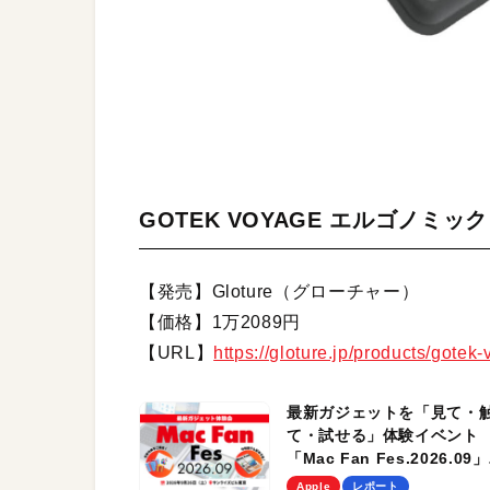
GOTEK VOYAGE エルゴノミ
【発売】Gloture（グローチャー）
【価格】1万2089円
【URL】
https://gloture.jp/products/gotek
最新ガジェットを「見て・
て・試せる」体験イベント
「Mac Fan Fes.2026.09」
を、9月26日（土）に開催
Apple
レポート