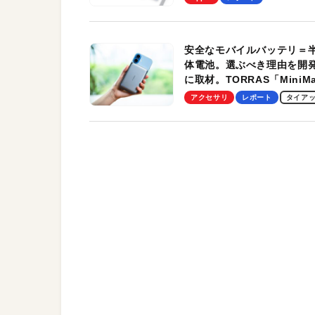
す！
安全なモバイルバッテリ＝
体電池。選ぶべき理由を開
に取材。TORRAS「MiniM
Pro」の実機レビューも
アクセサリ
レポート
タイア