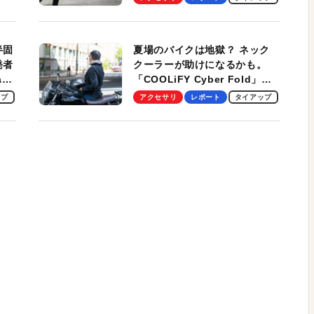
スマンのモバイルユースに最
適！
半固
夏場のバイクは地獄？ ネック
発者
クーラーが助けになるかも。
ag
「COOLiFY Cyber Fold」レ
ビュー。冷却の速さ、密着する
ップ
アクセサリ
レポート
タイアップ
冷却プレート、シンプルな操作
性がグッド！