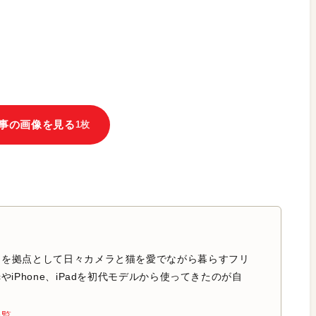
事の画像を見る
1枚
中を拠点として日々カメラと猫を愛でながら暮らすフリ
やiPhone、iPadを初代モデルから使ってきたのが自
一覧