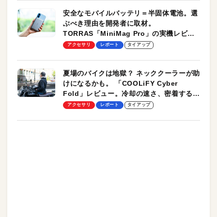
安全なモバイルバッテリ＝半固体電池。選
ぶべき理由を開発者に取材。
TORRAS「MiniMag Pro」の実機レビュ
ーも
アクセサリ
レポート
タイアップ
夏場のバイクは地獄？ ネッククーラーが助
けになるかも。 「COOLiFY Cyber
Fold」レビュー。冷却の速さ、密着する冷
却プレート、シンプルな操作性がグッド！
アクセサリ
レポート
タイアップ