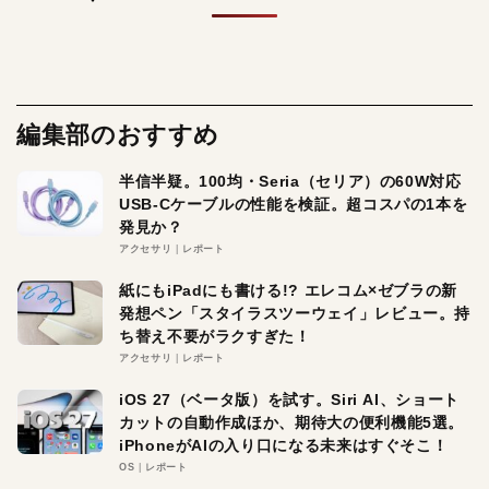
編集部のおすすめ
半信半疑。100均・Seria（セリア）の60W対応
USB-Cケーブルの性能を検証。超コスパの1本を
発見か？
アクセサリ
レポート
紙にもiPadにも書ける!? エレコム×ゼブラの新
発想ペン「スタイラスツーウェイ」レビュー。持
ち替え不要がラクすぎた！
アクセサリ
レポート
iOS 27（ベータ版）を試す。Siri AI、ショート
カットの自動作成ほか、期待大の便利機能5選。
iPhoneがAIの入り口になる未来はすぐそこ！
OS
レポート