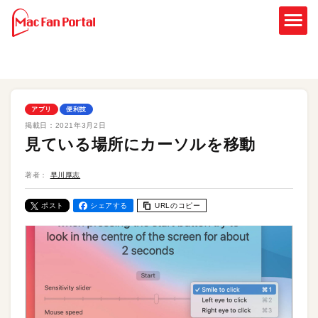
アプリ
便利技
掲載日：
2021年3月2日
見ている場所にカーソルを移動
著者：
早川厚志
ポスト
シェアする
URLのコピー