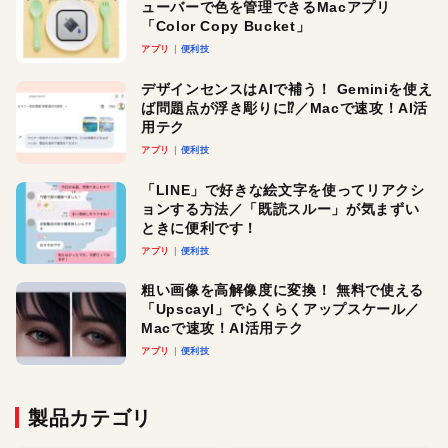
ューバーで色を管理できるMacアプリ
「Color Copy Bucket」
アプリ
便利技
デザインセンスはAIで補う！ Geminiを使え
ば問題点が浮き彫りに⁉︎／Macで速攻！AI活
用テク
アプリ
便利技
「LINE」で好きな絵文字を使ってリアクシ
ョンする方法／「既読スルー」が気まずい
ときに便利です！
アプリ
便利技
粗い画像を高解像度に変換！ 無料で使える
「Upscayl」でらくらくアップスケール／
Macで速攻！AI活用テク
アプリ
便利技
製品カテゴリ