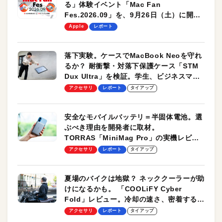
る」体験イベント「Mac Fan
Fes.2026.09」を、9月26日（土）に開催
します！
Apple
レポート
落下実験。ケースでMacBook Neoを守れ
るか？ 耐衝撃・対落下保護ケース「STM
Dux Ultra」を検証。学生、ビジネスマン
のモバイルユースに最適！
アクセサリ
レポート
タイアップ
安全なモバイルバッテリ＝半固体電池。選
ぶべき理由を開発者に取材。
TORRAS「MiniMag Pro」の実機レビュ
ーも
アクセサリ
レポート
タイアップ
夏場のバイクは地獄？ ネッククーラーが助
けになるかも。 「COOLiFY Cyber
Fold」レビュー。冷却の速さ、密着する冷
却プレート、シンプルな操作性がグッド！
アクセサリ
レポート
タイアップ