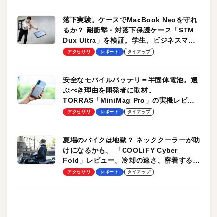
落下実験。ケースでMacBook Neoを守れ
るか？ 耐衝撃・対落下保護ケース「STM
Dux Ultra」を検証。学生、ビジネスマン
のモバイルユースに最適！
アクセサリ
レポート
タイアップ
安全なモバイルバッテリ＝半固体電池。選
ぶべき理由を開発者に取材。
TORRAS「MiniMag Pro」の実機レビュ
ーも
アクセサリ
レポート
タイアップ
夏場のバイクは地獄？ ネッククーラーが助
けになるかも。 「COOLiFY Cyber
Fold」レビュー。冷却の速さ、密着する冷
却プレート、シンプルな操作性がグッド！
アクセサリ
レポート
タイアップ