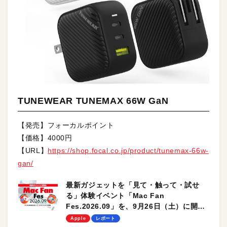
TUNEWEAR TUNEMAX 66W GaN
【発売】フォーカルポイント
【価格】4000円
【URL】
https://shop.focal.co.jp/product/tunemax-66w-
gan/
最新ガジェットを「見て・触って・試せ
る」体験イベント「Mac Fan
Fes.2026.09」を、9月26日（土）に開催
します！
Apple
レポート