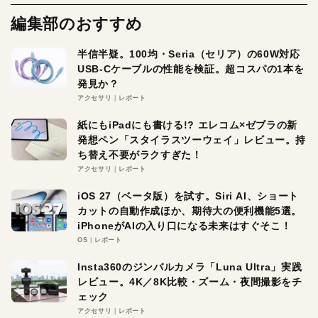
編集部のおすすめ
半信半疑。100均・Seria（セリア）の60W対応
USB-Cケーブルの性能を検証。超コスパの1本を
発見か？
アクセサリ
レポート
紙にもiPadにも書ける!? エレコム×ゼブラの新
発想ペン「スタイラスツーウェイ」レビュー。持
ち替え不要がラクすぎた！
アクセサリ
レポート
iOS 27（ベータ版）を試す。Siri AI、ショート
カットの自動作成ほか、期待大の便利機能5選。
iPhoneがAIの入り口になる未来はすぐそこ！
OS
レポート
Insta360のジンバルカメラ「Luna Ultra」実践
レビュー。4K／8K比較・ズーム・夜間撮影をチ
ェック
アクセサリ
レポート