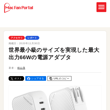
アクセサリ
レポート
掲載日：
2020年11月30日
世界最小級のサイズを実現した最大
出力66Wの電源アダプタ
著者：
松山茂
ポスト
シェアする
URLのコピー