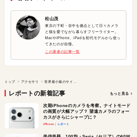
松山茂
東京の下町・谷中を拠点として日々カメラ
と猫を愛でながら暮らすフリーライター。
MacやiPhone、iPadを初代モデルから使っ
てきたのが自慢。
この著者の記事一覧
トップ
アクセサリ
世界最小級のサイズを実現した最大出力66Wの電源アダプタ
レポートの新着記事
もっと見る
次期iPhoneのカメラを考察。ナイトモード
の画質が大幅アップ？ 望遠カメラのフォー
カスがさらにシャープに？
iPhone
レポート
半信半疑。100均・Seria（セリア）の60W