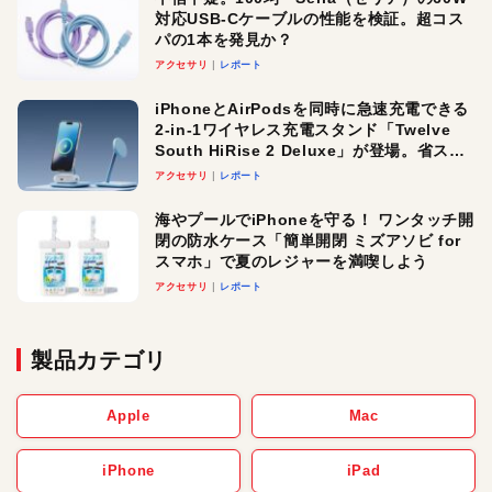
対応USB-Cケーブルの性能を検証。超コス
パの1本を発見か？
アクセサリ
レポート
iPhoneとAirPodsを同時に急速充電できる
2-in-1ワイヤレス充電スタンド「Twelve
South HiRise 2 Deluxe」が登場。省スペ
ースでおしゃれに充電したい人にオスス
アクセサリ
レポート
メ！
海やプールでiPhoneを守る！ ワンタッチ開
閉の防水ケース「簡単開閉 ミズアソビ for
スマホ」で夏のレジャーを満喫しよう
アクセサリ
レポート
製品カテゴリ
Apple
Mac
iPhone
iPad