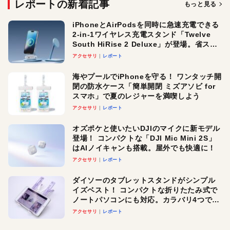
レポートの新着記事
もっと見る
iPhoneとAirPodsを同時に急速充電できる
2-in-1ワイヤレス充電スタンド「Twelve
South HiRise 2 Deluxe」が登場。省スペ
ースでおしゃれに充電したい人にオスス
アクセサリ
レポート
メ！
海やプールでiPhoneを守る！ ワンタッチ開
閉の防水ケース「簡単開閉 ミズアソビ for
スマホ」で夏のレジャーを満喫しよう
アクセサリ
レポート
オズポケと使いたいDJIのマイクに新モデル
登場！ コンパクトな「DJI Mic Mini 2S」
はAIノイキャンも搭載。屋外でも快適に！
アクセサリ
レポート
ダイソーのタブレットスタンドがシンプル
イズベスト！ コンパクトな折りたたみ式で
ノートパソコンにも対応。カラバリ4つで選
べる楽しさも
アクセサリ
レポート