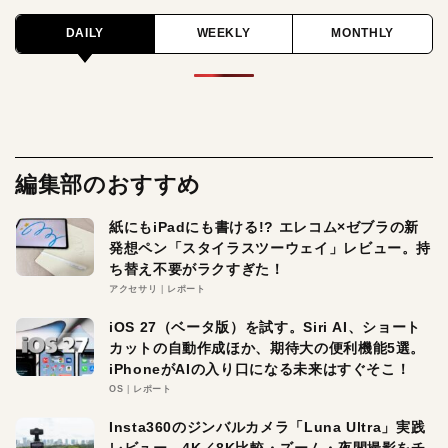
DAILY
WEEKLY
MONTHLY
編集部のおすすめ
紙にもiPadにも書ける!? エレコム×ゼブラの新
発想ペン「スタイラスツーウェイ」レビュー。持
ち替え不要がラクすぎた！
アクセサリ
レポート
iOS 27（ベータ版）を試す。Siri AI、ショート
カットの自動作成ほか、期待大の便利機能5選。
iPhoneがAIの入り口になる未来はすぐそこ！
OS
レポート
Insta360のジンバルカメラ「Luna Ultra」実践
レビュー。4K／8K比較・ズーム・夜間撮影をチ