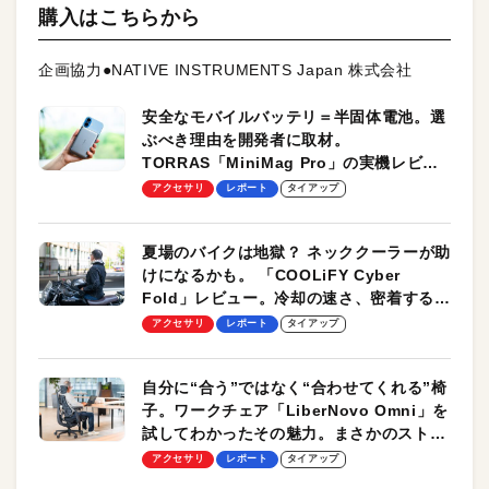
購入はこちらから
企画協力●NATIVE INSTRUMENTS Japan 株式会社
安全なモバイルバッテリ＝半固体電池。選
ぶべき理由を開発者に取材。
TORRAS「MiniMag Pro」の実機レビュ
ーも
アクセサリ
レポート
タイアップ
夏場のバイクは地獄？ ネッククーラーが助
けになるかも。 「COOLiFY Cyber
Fold」レビュー。冷却の速さ、密着する冷
却プレート、シンプルな操作性がグッド！
アクセサリ
レポート
タイアップ
自分に“合う”ではなく“合わせてくれる”椅
子。ワークチェア「LiberNovo Omni」を
試してわかったその魅力。まさかのストレ
ッチ機能も搭載
アクセサリ
レポート
タイアップ