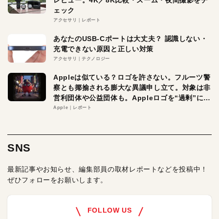
ェック
アクセサリ
レポート
あなたのUSB-Cポートは大丈夫？ 認識しない・
充電できない原因と正しい対策
アクセサリ
テクノロジー
Appleは似ている？ロゴを許さない。フルーツ警
察とも揶揄される膨大な異議申し立て。対象は非
営利団体や公益団体も。Appleロゴを“過剰”に守
る理由とは
Apple
レポート
SNS
最新記事やお知らせ、編集部員の取材レポートなどを投稿中！
ぜひフォローをお願いします。
FOLLOW US