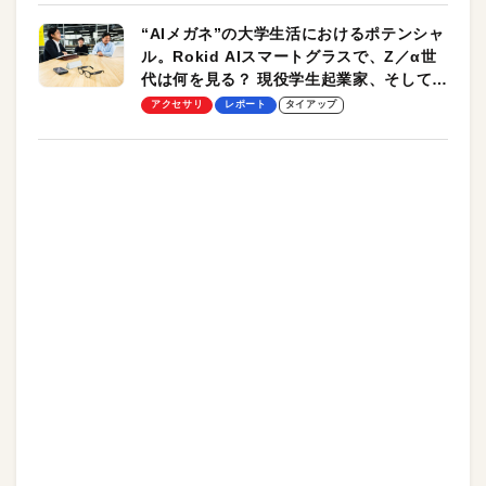
“AIメガネ”の大学生活におけるポテンシャ
ル。Rokid AIスマートグラスで、Z／α世
代は何を見る？ 現役学生起業家、そして教
授による体験会レポート【PR】
アクセサリ
レポート
タイアップ