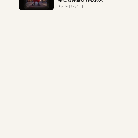
異議申し立て。対象は非
Apple
レポート
営利団体や公益団体も。
Appleロゴを“過剰”に守
る理由とは