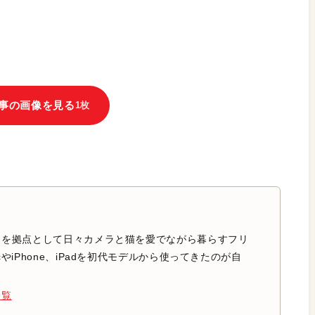
事の画像を見る
1枚
中を拠点として日々カメラと猫を愛でながら暮らすフリ
やiPhone、iPadを初代モデルから使ってきたのが自
一覧