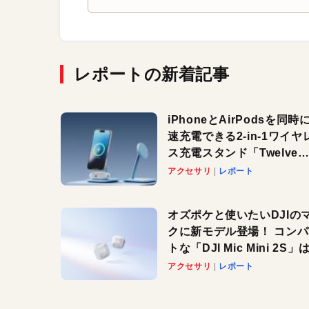
レポートの新着記事
iPhoneとAirPodsを同時
速充電できる2-in-1ワイヤ
ス充電スタンド「Twelve
South HiRise 2 Deluxe
アクセサリ
レポート
登場。省スペースでおしゃ
に充電したい人にオススメ
オズポケと使いたいDJIの
クに新モデル登場！ コン
トな「DJI Mic Mini 2S」は
ノイキャンも搭載。屋外で
アクセサリ
レポート
快適に！