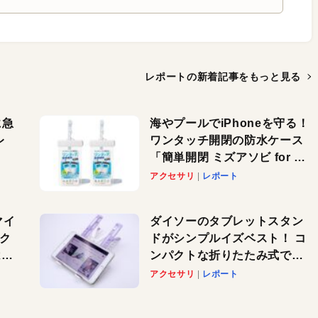
レポートの新着記事を
もっと見る
に急
海やプールでiPhoneを守る！
レ
ワンタッチ開閉の防水ケース
「簡単開閉 ミズアソビ for ス
」が
マホ」で夏のレジャーを満喫
アクセサリ
レポート
れ
しよう
！
マイ
ダイソーのタブレットスタン
パク
ドがシンプルイズベスト！ コ
AI
ンパクトな折りたたみ式でノ
も
ートパソコンにも対応。カラ
アクセサリ
レポート
バリ4つで選べる楽しさも