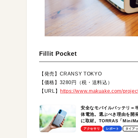
Fillit Pocket
【発売】CRANSY TOKYO
【価格】3280円（税・送料込）
【URL】
https://www.makuake.com/project/f
安全なモバイルバッテリ＝
体電池。選ぶべき理由を開
に取材。TORRAS「MiniM
Pro」の実機レビューも
アクセサリ
レポート
タイア