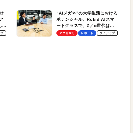
性がグッド！
せ
“AIメガネ”の大学生活における
ア
ポテンシャル。Rokid AIスマ
試して
ートグラスで、Z／α世代は何
のス
を見る？ 現役学生起業家、そ
ップ
アクセサリ
レポート
タイアップ
して教授による体験会レポート
【PR】