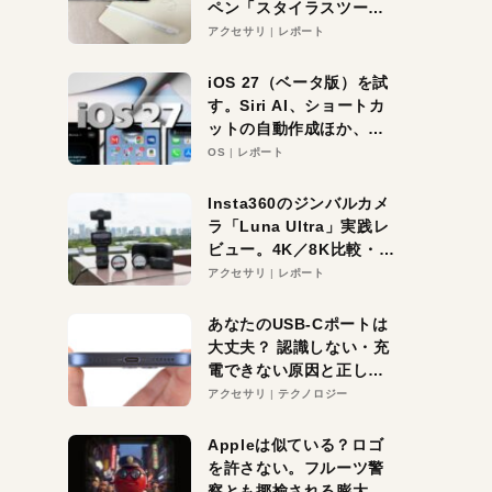
ペン「スタイラスツーウ
ェイ」レビュー。持ち替
アクセサリ
レポート
え不要がラクすぎた！
iOS 27（ベータ版）を試
す。Siri AI、ショートカ
ットの自動作成ほか、期
待大の便利機能5選。
OS
レポート
iPhoneがAIの入り口にな
る未来はすぐそこ！
Insta360のジンバルカメ
ラ「Luna Ultra」実践レ
ビュー。4K／8K比較・ズ
ーム・夜間撮影をチェッ
アクセサリ
レポート
ク
あなたのUSB-Cポートは
大丈夫？ 認識しない・充
電できない原因と正しい
対策
アクセサリ
テクノロジー
Appleは似ている？ロゴ
を許さない。フルーツ警
察とも揶揄される膨大な