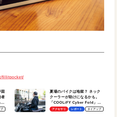
illitpocket/
半固
夏場のバイクは地獄？ ネック
発者
クーラーが助けになるかも。
ag
「COOLiFY Cyber Fold」レ
ビュー。冷却の速さ、密着する
ップ
アクセサリ
レポート
タイアップ
冷却プレート、シンプルな操作