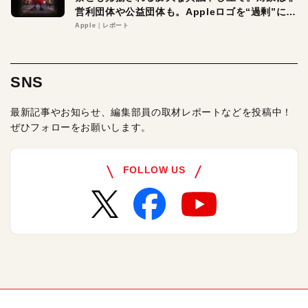
営利団体や公益団体も。Appleロゴを“過剰”に守
る理由とは
Apple
レポート
SNS
最新記事やお知らせ、編集部員の取材レポートなどを投稿中！
ぜひフォローをお願いします。
FOLLOW US