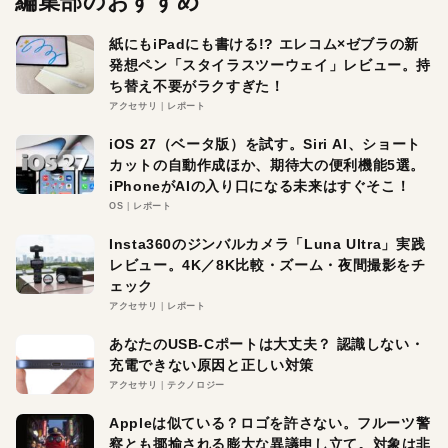
編集部のおすすめ
紙にもiPadにも書ける!? エレコム×ゼブラの新
発想ペン「スタイラスツーウェイ」レビュー。持
ち替え不要がラクすぎた！
アクセサリ
レポート
iOS 27（ベータ版）を試す。Siri AI、ショート
カットの自動作成ほか、期待大の便利機能5選。
iPhoneがAIの入り口になる未来はすぐそこ！
OS
レポート
Insta360のジンバルカメラ「Luna Ultra」実践
レビュー。4K／8K比較・ズーム・夜間撮影をチ
ェック
アクセサリ
レポート
あなたのUSB-Cポートは大丈夫？ 認識しない・
充電できない原因と正しい対策
アクセサリ
テクノロジー
Appleは似ている？ロゴを許さない。フルーツ警
察とも揶揄される膨大な異議申し立て。対象は非