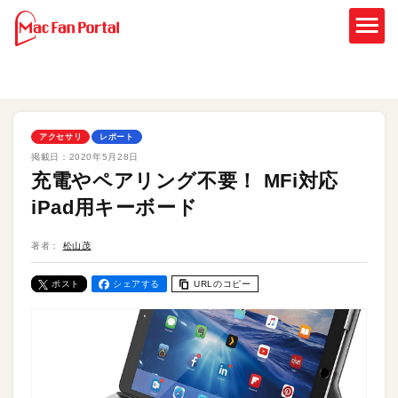
アクセサリ
レポート
掲載日：
2020年5月28日
充電やペアリング不要！ MFi対応
iPad用キーボード
著者：
松山茂
ポスト
シェアする
URLのコピー