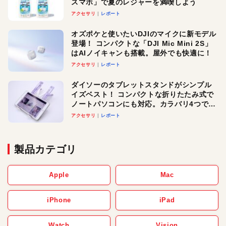
スマホ」で夏のレジャーを満喫しよう
アクセサリ
レポート
オズポケと使いたいDJIのマイクに新モデル
登場！ コンパクトな「DJI Mic Mini 2S」
はAIノイキャンも搭載。屋外でも快適に！
アクセサリ
レポート
ダイソーのタブレットスタンドがシンプル
イズベスト！ コンパクトな折りたたみ式で
ノートパソコンにも対応。カラバリ4つで選
べる楽しさも
アクセサリ
レポート
製品カテゴリ
Apple
Mac
iPhone
iPad
Watch
Vision