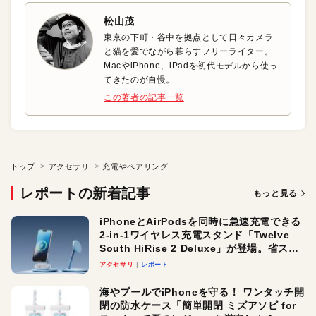
松山茂
東京の下町・谷中を拠点として日々カメラ
と猫を愛でながら暮らすフリーライター。
MacやiPhone、iPadを初代モデルから使っ
てきたのが自慢。
この著者の記事一覧
トップ
アクセサリ
充電やペアリング不要！ MFi対応iPad用キーボード
レポートの新着記事
もっと見る
iPhoneとAirPodsを同時に急速充電できる
2-in-1ワイヤレス充電スタンド「Twelve
South HiRise 2 Deluxe」が登場。省スペ
ースでおしゃれに充電したい人にオスス
アクセサリ
レポート
メ！
海やプールでiPhoneを守る！ ワンタッチ開
閉の防水ケース「簡単開閉 ミズアソビ for