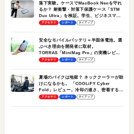
落下実験。ケースでMacBook Neoを守れ
るか？ 耐衝撃・対落下保護ケース「STM
Dux Ultra」を検証。学生、ビジネスマン
のモバイルユースに最適！
アクセサリ
レポート
タイアップ
安全なモバイルバッテリ＝半固体電池。選
ぶべき理由を開発者に取材。
TORRAS「MiniMag Pro」の実機レビュ
ーも
アクセサリ
レポート
タイアップ
夏場のバイクは地獄？ ネッククーラーが助
けになるかも。 「COOLiFY Cyber
Fold」レビュー。冷却の速さ、密着する冷
却プレート、シンプルな操作性がグッド！
アクセサリ
レポート
タイアップ