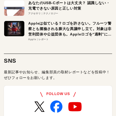
あなたのUSB-Cポートは大丈夫？ 認識しない・
充電できない原因と正しい対策
アクセサリ
テクノロジー
Appleは似ている？ロゴを許さない。フルーツ警
察とも揶揄される膨大な異議申し立て。対象は非
営利団体や公益団体も。Appleロゴを“過剰”に守
る理由とは
Apple
レポート
SNS
最新記事やお知らせ、編集部員の取材レポートなどを投稿中！
ぜひフォローをお願いします。
FOLLOW US