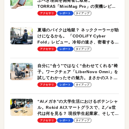
ぶべき理由を開発者に取材。
TORRAS「MiniMag Pro」の実機レビュ
ーも
アクセサリ
レポート
タイアップ
夏場のバイクは地獄？ ネッククーラーが助
けになるかも。 「COOLiFY Cyber
Fold」レビュー。冷却の速さ、密着する冷
却プレート、シンプルな操作性がグッド！
アクセサリ
レポート
タイアップ
自分に“合う”ではなく“合わせてくれる”椅
子。ワークチェア「LiberNovo Omni」を
試してわかったその魅力。まさかのストレ
ッチ機能も搭載
アクセサリ
レポート
タイアップ
“AIメガネ”の大学生活におけるポテンシャ
ル。Rokid AIスマートグラスで、Z／α世
代は何を見る？ 現役学生起業家、そして教
授による体験会レポート【PR】
アクセサリ
レポート
タイアップ