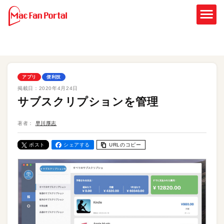
アプリ
便利技
掲載日：
2020年4月24日
サブスクリプションを管理
著者：
早川厚志
ポスト
シェアする
URLのコピー