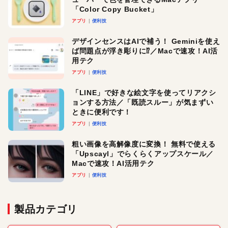
「Color Copy Bucket」
アプリ
便利技
デザインセンスはAIで補う！ Geminiを使え
ば問題点が浮き彫りに⁉︎／Macで速攻！AI活
用テク
アプリ
便利技
「LINE」で好きな絵文字を使ってリアクシ
ョンする方法／「既読スルー」が気まずい
ときに便利です！
アプリ
便利技
粗い画像を高解像度に変換！ 無料で使える
「Upscayl」でらくらくアップスケール／
Macで速攻！AI活用テク
アプリ
便利技
製品カテゴリ