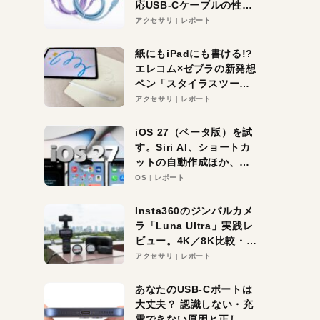
応USB-Cケーブルの性能
を検証。超コスパの1本を
アクセサリ
レポート
発見か？
紙にもiPadにも書ける!?
エレコム×ゼブラの新発想
ペン「スタイラスツーウ
ェイ」レビュー。持ち替
アクセサリ
レポート
え不要がラクすぎた！
iOS 27（ベータ版）を試
す。Siri AI、ショートカ
ットの自動作成ほか、期
待大の便利機能5選。
OS
レポート
iPhoneがAIの入り口にな
る未来はすぐそこ！
Insta360のジンバルカメ
ラ「Luna Ultra」実践レ
ビュー。4K／8K比較・ズ
ーム・夜間撮影をチェッ
アクセサリ
レポート
ク
あなたのUSB-Cポートは
大丈夫？ 認識しない・充
電できない原因と正しい