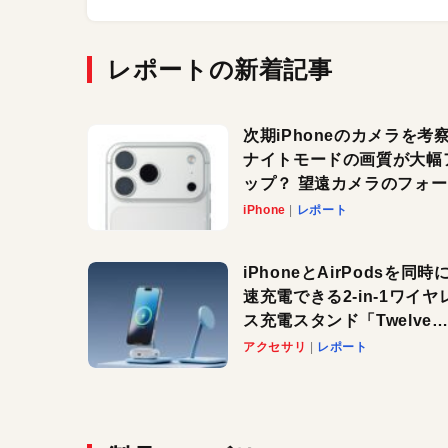
レポートの新着記事
次期iPhoneのカメラを考
ナイトモードの画質が大幅
ップ？ 望遠カメラのフォ
スがさらにシャープに？
iPhone
レポート
iPhoneとAirPodsを同時
速充電できる2-in-1ワイヤ
ス充電スタンド「Twelve
South HiRise 2 Deluxe
アクセサリ
レポート
登場。省スペースでおしゃ
に充電したい人にオススメ