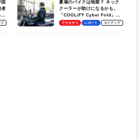
半固
夏場のバイクは地獄？ ネック
発者
クーラーが助けになるかも。
ag
「COOLiFY Cyber Fold」レ
ビュー。冷却の速さ、密着する
ップ
アクセサリ
レポート
タイアップ
冷却プレート、シンプルな操作
性がグッド！