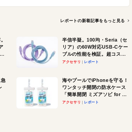
レポートの新着記事を
もっと見る
察。
半信半疑。100均・Seria（セ
ア
リア）の60W対応USB-Cケー
ーカ
ブルの性能を検証。超コスパ
の1本を発見か？
アクセサリ
レポート
に急
海やプールでiPhoneを守る！
レ
ワンタッチ開閉の防水ケース
「簡単開閉 ミズアソビ for ス
」が
マホ」で夏のレジャーを満喫
アクセサリ
レポート
れ
しよう
！