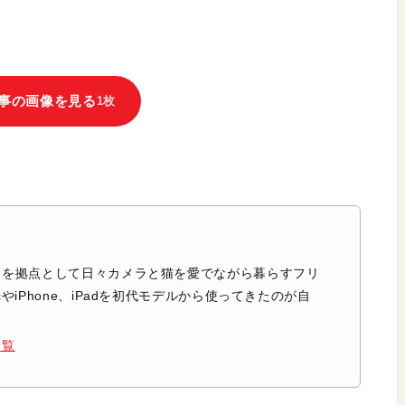
事の画像を見る
1枚
中を拠点として日々カメラと猫を愛でながら暮らすフリ
やiPhone、iPadを初代モデルから使ってきたのが自
一覧