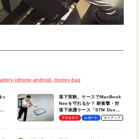
-battery-iphone-android- moovy-bag
触っ
落下実験。ケースでMacBook
Neoを守れるか？ 耐衝撃・対
落下保護ケース「STM Dux
しま
Ultra」を検証。学生、ビジネ
アクセサリ
レポート
タイアップ
スマンのモバイルユースに最
適！