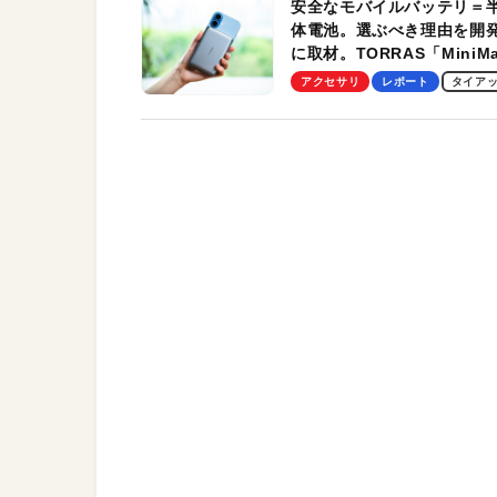
安全なモバイルバッテリ＝
体電池。選ぶべき理由を開
に取材。TORRAS「MiniM
Pro」の実機レビューも
アクセサリ
レポート
タイア