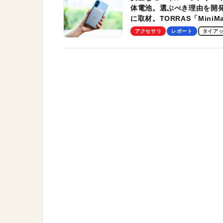
体電池。選ぶべき理由を開
に取材。TORRAS「MiniM
Pro」の実機レビューも
アクセサリ
レポート
タイア