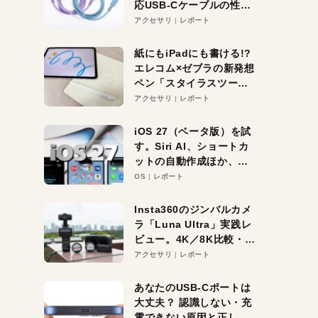
応USB-Cケーブルの性能
を検証。超コスパの1本を
アクセサリ
レポート
発見か？
紙にもiPadにも書ける!?
エレコム×ゼブラの新発想
ペン「スタイラスツーウ
ェイ」レビュー。持ち替
アクセサリ
レポート
え不要がラクすぎた！
iOS 27（ベータ版）を試
す。Siri AI、ショートカ
ットの自動作成ほか、期
待大の便利機能5選。
OS
レポート
iPhoneがAIの入り口にな
る未来はすぐそこ！
Insta360のジンバルカメ
ラ「Luna Ultra」実践レ
ビュー。4K／8K比較・ズ
ーム・夜間撮影をチェッ
アクセサリ
レポート
ク
あなたのUSB-Cポートは
大丈夫？ 認識しない・充
電できない原因と正しい