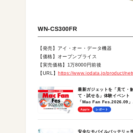
WN-CS300FR
【発売】アイ・オー・データ機器
【価格】オープンプライス
【実売価格】1万8000円前後
【URL】
https://www.iodata.jp/product/ne
最新ガジェットを「見て・
て・試せる」体験イベント
「Mac Fan Fes.2026.09」
を、9月26日（土）に開催
Apple
レポート
す！
安全なモバイルバッテリ＝