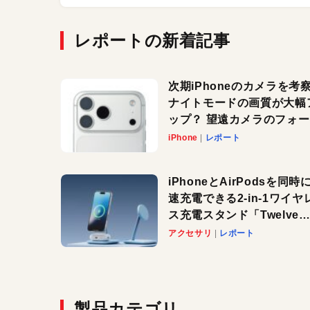
レポートの新着記事
次期iPhoneのカメラを考
ナイトモードの画質が大幅
ップ？ 望遠カメラのフォ
スがさらにシャープに？
iPhone
レポート
iPhoneとAirPodsを同時
速充電できる2-in-1ワイヤ
ス充電スタンド「Twelve
South HiRise 2 Deluxe
アクセサリ
レポート
登場。省スペースでおしゃ
に充電したい人にオススメ
製品カテゴリ