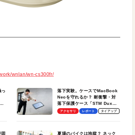
twork/wnlan/wn-cs300fr/
触っ
落下実験。ケースでMacBook
Neoを守れるか？ 耐衝撃・対
落下保護ケース「STM Dux
しま
Ultra」を検証。学生、ビジネ
アクセサリ
レポート
タイアップ
スマンのモバイルユースに最
適！
半固
夏場のバイクは地獄？ ネック