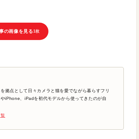
事の画像を見る
1枚
中を拠点として日々カメラと猫を愛でながら暮らすフリ
やiPhone、iPadを初代モデルから使ってきたのが自
一覧