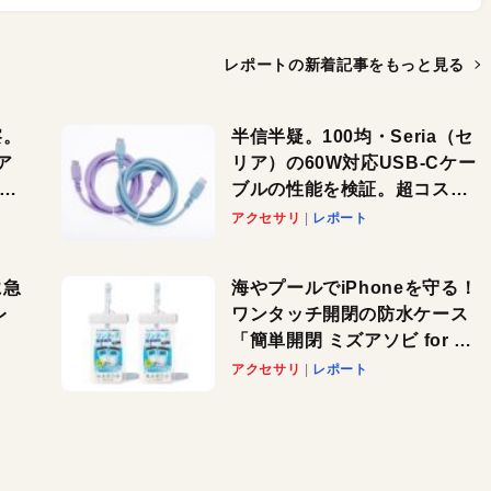
レポートの新着記事を
もっと見る
察。
半信半疑。100均・Seria（セ
ア
リア）の60W対応USB-Cケー
ーカ
ブルの性能を検証。超コスパ
の1本を発見か？
アクセサリ
レポート
に急
海やプールでiPhoneを守る！
レ
ワンタッチ開閉の防水ケース
「簡単開閉 ミズアソビ for ス
」が
マホ」で夏のレジャーを満喫
アクセサリ
レポート
れ
しよう
！