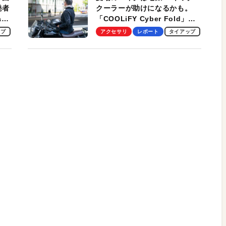
発者
クーラーが助けになるかも。
ag
「COOLiFY Cyber Fold」レ
ビュー。冷却の速さ、密着する
ップ
アクセサリ
レポート
タイアップ
冷却プレート、シンプルな操作
性がグッド！