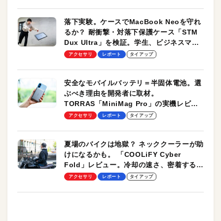
落下実験。ケースでMacBook Neoを守れ
るか？ 耐衝撃・対落下保護ケース「STM
Dux Ultra」を検証。学生、ビジネスマン
のモバイルユースに最適！
アクセサリ
レポート
タイアップ
安全なモバイルバッテリ＝半固体電池。選
ぶべき理由を開発者に取材。
TORRAS「MiniMag Pro」の実機レビュ
ーも
アクセサリ
レポート
タイアップ
夏場のバイクは地獄？ ネッククーラーが助
けになるかも。 「COOLiFY Cyber
Fold」レビュー。冷却の速さ、密着する冷
却プレート、シンプルな操作性がグッド！
アクセサリ
レポート
タイアップ