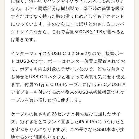
に軽く、薄いのでバックやポケットに入れても嵩張りま
せん。ボディ両端部分は樹脂製で、落下時の衝撃を吸収
するだけでなく持った時の滑り止めとしてもアクセント
になっています。手のひらにすっぽりとおさまるコンパ
クトサイズながら、これで容量500GBと1TBが選べると
は驚きです。
インターフェイスがUSB-C 3.2 Gen2なので、接続ポー
トはUSB-Cです。ポートはセンター位置に配置されてお
り、ボディも両面対象のデザインなので、どちら向きで
も挿せるUSB-Cコネクタと相まって表裏を気にせず使え
ます。付属のType-C USBケーブルにはType-C／USB-A
アダプターも付いてるので従来のUSB-A搭載機器でもケ
ーブルを買い増しせずに使えます。
ケーブルの長さも約23センチと持ち運びに適したサイ
ズ。短すぎるとスタンド置きしたiPad Proにつなげたと
き宙ぶらりんになりますが、この長さならSSD本体が接
地するので問題ありません。