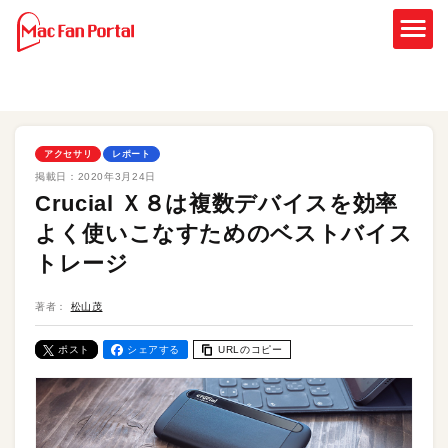
アクセサリ
レポート
掲載日：
2020年3月24日
Crucial Ｘ８は複数デバイスを効率
よく使いこなすためのベストバイス
トレージ
著者：
松山茂
ポスト
シェアする
URLのコピー