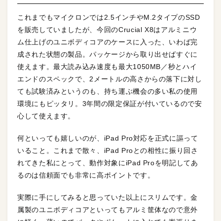
これまでもマイクロンでは2.5インチやM.2タイプのSSD
を販売していましたが、今回のCrucial X8はアルミニウ
ム仕上げのユニボディコアのケースに入った、いわば完
成された状態の製品。パッケージから取り出せばすぐに
使えます。最大読み込み速度も最大1050MB／秒とハイ
エンドのスペックで、2メートルの高さからの落下に対し
ても試験済みというのも、持ち運ぶ機会の多い私の使用
環境にもピッタリ。3年間の限定保証が付いているので安
心して使えます。
何といっても嬉しいのが、iPad Pro対応を正式に謳って
いること。これまで散々、iPad Proとの相性に振り回さ
れてきた私にとって、動作対象にiPad Proを明記してあ
るのは信頼面でも非常に高ポイントです。
実際に手にしてみると思っていた以上にスリムです。金
属製のユニボディコアといってもアルミ筐体なので意外