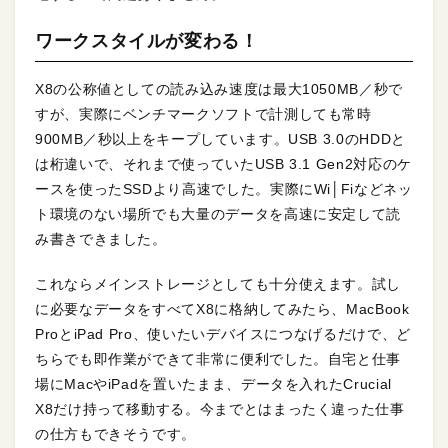
ワークスタイルが変わる！
X8の公称値としての読み込み速度は最大1050MB／秒で
すが、実際にベンチマークソフトで計測しても常時
900MB／秒以上をキープしています。USB 3.0のHDDと
は桁違いで、それまで使っていたUSB 3.1 Gen2対応のケ
ースを使ったSSDより高速でした。実際にWi│Fiなどネッ
ト環境のない場所でも大量のデータを高速に安定して読
み書きできました。
これならメインストレージとしても十分使えます。試し
に必要なデータをすべてX8に格納してみたら、MacBook
ProとiPad Pro、使いたいデバイスにつなげるだけで、ど
ちらでも即作業ができて非常に便利でした。自宅と仕事
場にMacやiPadを置いたまま、データを入れたCrucial
X8だけ持って移動する。今までとはまったく違った仕事
の仕方もできそうです。