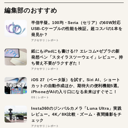
編集部のおすすめ
半信半疑。100均・Seria（セリア）の60W対応
USB-Cケーブルの性能を検証。超コスパの1本を
発見か？
アクセサリ
レポート
紙にもiPadにも書ける!? エレコム×ゼブラの新
発想ペン「スタイラスツーウェイ」レビュー。持
ち替え不要がラクすぎた！
アクセサリ
レポート
iOS 27（ベータ版）を試す。Siri AI、ショート
カットの自動作成ほか、期待大の便利機能5選。
iPhoneがAIの入り口になる未来はすぐそこ！
OS
レポート
Insta360のジンバルカメラ「Luna Ultra」実践
レビュー。4K／8K比較・ズーム・夜間撮影をチ
ェック
アクセサリ
レポート