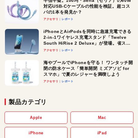
半信半疑。100均・Seria（セリア）の60W
対応USB-Cケーブルの性能を検証。超コス
パの1本を発見か？
アクセサリ
レポート
iPhoneとAirPodsを同時に急速充電できる
2-in-1ワイヤレス充電スタンド「Twelve
South HiRise 2 Deluxe」が登場。省スペ
ースでおしゃれに充電したい人にオスス
アクセサリ
レポート
メ！
海やプールでiPhoneを守る！ ワンタッチ開
閉の防水ケース「簡単開閉 ミズアソビ for
スマホ」で夏のレジャーを満喫しよう
アクセサリ
レポート
製品カテゴリ
Apple
Mac
iPhone
iPad