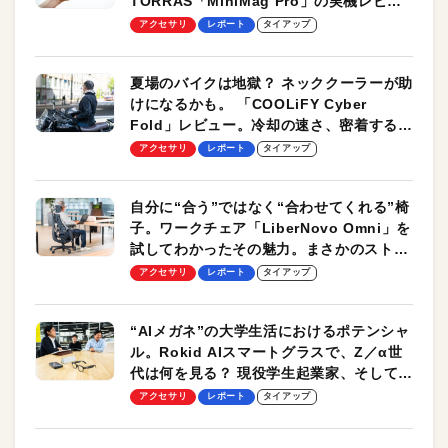
TORRAS「MiniMag Pro」の実機レビュ
ーも
アクセサリ
レポート
タイアップ
夏場のバイクは地獄？ ネッククーラーが助
けになるかも。 「COOLiFY Cyber
Fold」レビュー。冷却の速さ、密着する冷
却プレート、シンプルな操作性がグッド！
アクセサリ
レポート
タイアップ
自分に“合う”ではなく“合わせてくれる”椅
子。ワークチェア「LiberNovo Omni」を
試してわかったその魅力。まさかのストレ
ッチ機能も搭載
アクセサリ
レポート
タイアップ
“AIメガネ”の大学生活におけるポテンシャ
ル。Rokid AIスマートグラスで、Z／α世
代は何を見る？ 現役学生起業家、そして教
授による体験会レポート【PR】
アクセサリ
レポート
タイアップ