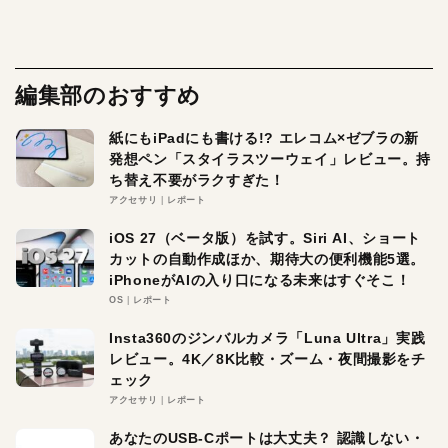
編集部のおすすめ
紙にもiPadにも書ける!? エレコム×ゼブラの新
発想ペン「スタイラスツーウェイ」レビュー。持
ち替え不要がラクすぎた！
アクセサリ
レポート
iOS 27（ベータ版）を試す。Siri AI、ショート
カットの自動作成ほか、期待大の便利機能5選。
iPhoneがAIの入り口になる未来はすぐそこ！
OS
レポート
Insta360のジンバルカメラ「Luna Ultra」実践
レビュー。4K／8K比較・ズーム・夜間撮影をチ
ェック
アクセサリ
レポート
あなたのUSB-Cポートは大丈夫？ 認識しない・