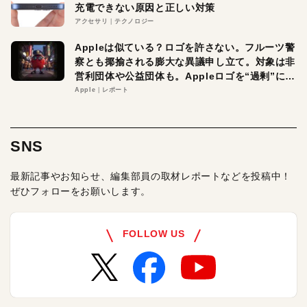
充電できない原因と正しい対策
アクセサリ
テクノロジー
Appleは似ている？ロゴを許さない。フルーツ警
察とも揶揄される膨大な異議申し立て。対象は非
営利団体や公益団体も。Appleロゴを“過剰”に守
る理由とは
Apple
レポート
SNS
最新記事やお知らせ、編集部員の取材レポートなどを投稿中！
ぜひフォローをお願いします。
FOLLOW US