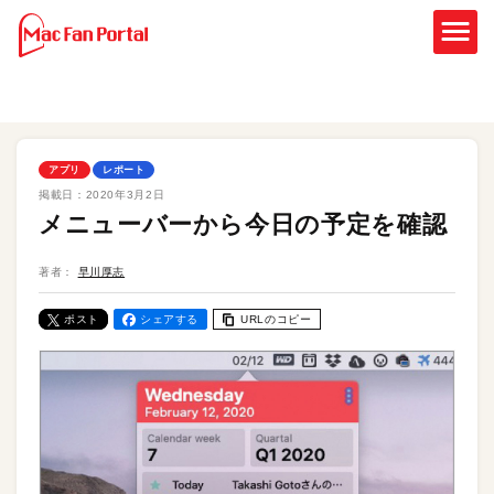
アプリ
レポート
掲載日：
2020年3月2日
メニューバーから今日の予定を確認
著者：
早川厚志
ポスト
シェアする
URLのコピー