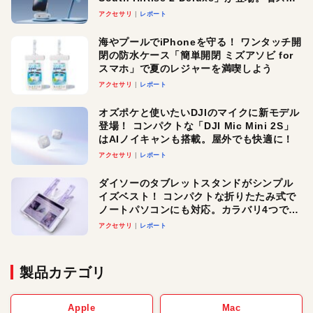
ースでおしゃれに充電したい人にオスス
アクセサリ
レポート
メ！
海やプールでiPhoneを守る！ ワンタッチ開
閉の防水ケース「簡単開閉 ミズアソビ for
スマホ」で夏のレジャーを満喫しよう
アクセサリ
レポート
オズポケと使いたいDJIのマイクに新モデル
登場！ コンパクトな「DJI Mic Mini 2S」
はAIノイキャンも搭載。屋外でも快適に！
アクセサリ
レポート
ダイソーのタブレットスタンドがシンプル
イズベスト！ コンパクトな折りたたみ式で
ノートパソコンにも対応。カラバリ4つで選
べる楽しさも
アクセサリ
レポート
製品カテゴリ
Apple
Mac