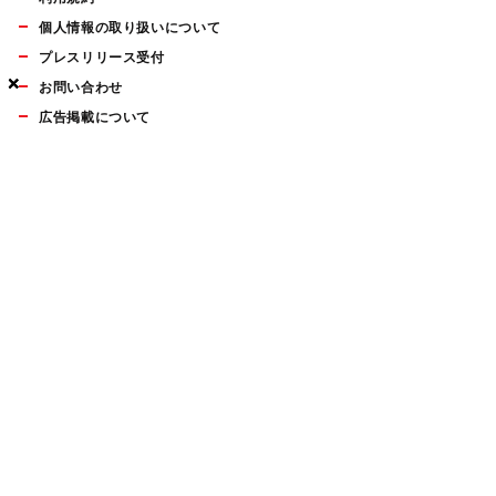
個人情報の取り扱いについて
プレスリリース受付
×
×
×
お問い合わせ
広告掲載について
マイナビBOOKS
Mac Fan Portalの人気記事ランキングやおすすめ記事、編集部
員によるコラムなどをまとめたメールマガジンを毎週金曜日に
配信します。お気軽にご登録ください。
Mac Fan メールマガジン
無料登録はこちら
Copyright © Mynavi Publishing Corporation