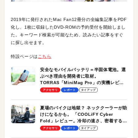
2019年に発行されたMac Fan12冊分の全編集記事をPDF
化し、1枚に収録したDVD-ROMの予約受付を開始しまし
た。キーワード検索が可能なため、読みたい記事をすぐ
に探し出せます。
特設ページは
こちら
安全なモバイルバッテリ＝半固体電池。選
ぶべき理由を開発者に取材。
TORRAS「MiniMag Pro」の実機レビュ
ーも
アクセサリ
レポート
タイアップ
夏場のバイクは地獄？ ネッククーラーが助
けになるかも。 「COOLiFY Cyber
Fold」レビュー。冷却の速さ、密着する冷
却プレート、シンプルな操作性がグッド！
アクセサリ
レポート
タイアップ