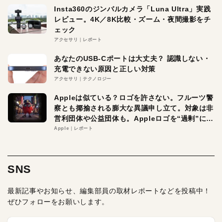
Insta360のジンバルカメラ「Luna Ultra」実践
レビュー。4K／8K比較・ズーム・夜間撮影をチ
ェック
アクセサリ
レポート
あなたのUSB-Cポートは大丈夫？ 認識しない・
充電できない原因と正しい対策
アクセサリ
テクノロジー
Appleは似ている？ロゴを許さない。フルーツ警
察とも揶揄される膨大な異議申し立て。対象は非
営利団体や公益団体も。Appleロゴを“過剰”に守
る理由とは
Apple
レポート
SNS
最新記事やお知らせ、編集部員の取材レポートなどを投稿中！
ぜひフォローをお願いします。