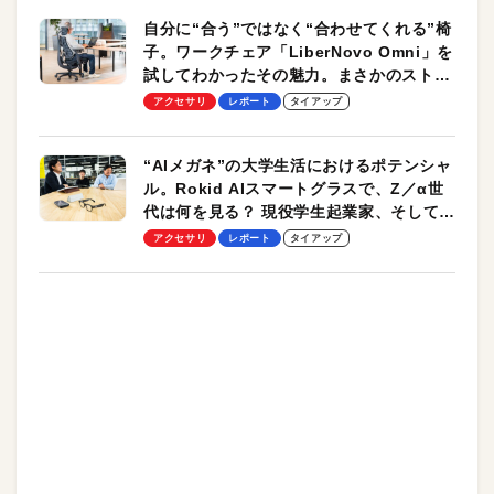
自分に“合う”ではなく“合わせてくれる”椅
子。ワークチェア「LiberNovo Omni」を
試してわかったその魅力。まさかのストレ
ッチ機能も搭載
アクセサリ
レポート
タイアップ
“AIメガネ”の大学生活におけるポテンシャ
ル。Rokid AIスマートグラスで、Z／α世
代は何を見る？ 現役学生起業家、そして教
授による体験会レポート【PR】
アクセサリ
レポート
タイアップ