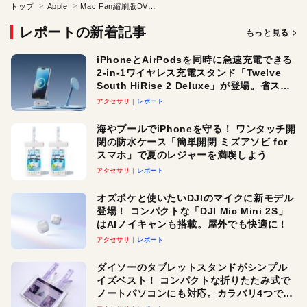
トップ
Apple
Mac Fan縮刷版DVD-ROM 2019
レポートの新着記事
もっと見る
iPhoneとAirPodsを同時に急速充電できる
2-in-1ワイヤレス充電スタンド「Twelve
South HiRise 2 Deluxe」が登場。省スペ
ースでおしゃれに充電したい人にオスス
アクセサリ
レポート
メ！
海やプールでiPhoneを守る！ ワンタッチ開
閉の防水ケース「簡単開閉 ミズアソビ for
スマホ」で夏のレジャーを満喫しよう
アクセサリ
レポート
オズポケと使いたいDJIのマイクに新モデル
登場！ コンパクトな「DJI Mic Mini 2S」
はAIノイキャンも搭載。屋外でも快適に！
アクセサリ
レポート
ダイソーのタブレットスタンドがシンプル
イズベスト！ コンパクトな折りたたみ式で
ノートパソコンにも対応。カラバリ4つで選
べる楽しさも