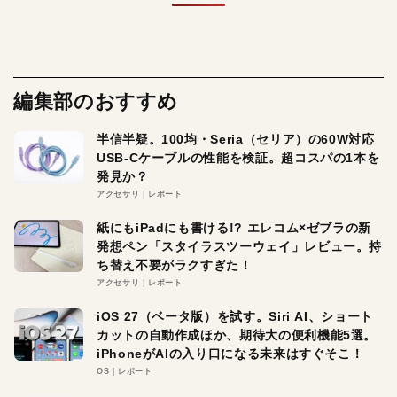
編集部のおすすめ
半信半疑。100均・Seria（セリア）の60W対応
USB-Cケーブルの性能を検証。超コスパの1本を
発見か？
アクセサリ
レポート
紙にもiPadにも書ける!? エレコム×ゼブラの新
発想ペン「スタイラスツーウェイ」レビュー。持
ち替え不要がラクすぎた！
アクセサリ
レポート
iOS 27（ベータ版）を試す。Siri AI、ショート
カットの自動作成ほか、期待大の便利機能5選。
iPhoneがAIの入り口になる未来はすぐそこ！
OS
レポート