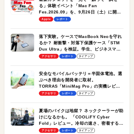
る」体験イベント「Mac Fan
Fes.2026.09」を、9月26日（土）に開催
します！
Apple
レポート
落下実験。ケースでMacBook Neoを守れ
るか？ 耐衝撃・対落下保護ケース「STM
Dux Ultra」を検証。学生、ビジネスマン
のモバイルユースに最適！
アクセサリ
レポート
タイアップ
安全なモバイルバッテリ＝半固体電池。選
ぶべき理由を開発者に取材。
TORRAS「MiniMag Pro」の実機レビュ
ーも
アクセサリ
レポート
タイアップ
夏場のバイクは地獄？ ネッククーラーが助
けになるかも。 「COOLiFY Cyber
Fold」レビュー。冷却の速さ、密着する冷
却プレート、シンプルな操作性がグッド！
アクセサリ
レポート
タイアップ