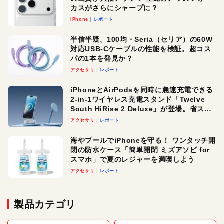
カスがさらにシャープに？
iPhone
レポート
半信半疑。100均・Seria（セリア）の60W
対応USB-Cケーブルの性能を検証。超コス
パの1本を発見か？
アクセサリ
レポート
iPhoneとAirPodsを同時に急速充電できる
2-in-1ワイヤレス充電スタンド「Twelve
South HiRise 2 Deluxe」が登場。省スペ
ースでおしゃれに充電したい人にオスス
アクセサリ
レポート
メ！
海やプールでiPhoneを守る！ ワンタッチ開
閉の防水ケース「簡単開閉 ミズアソビ for
スマホ」で夏のレジャーを満喫しよう
アクセサリ
レポート
製品カテゴリ