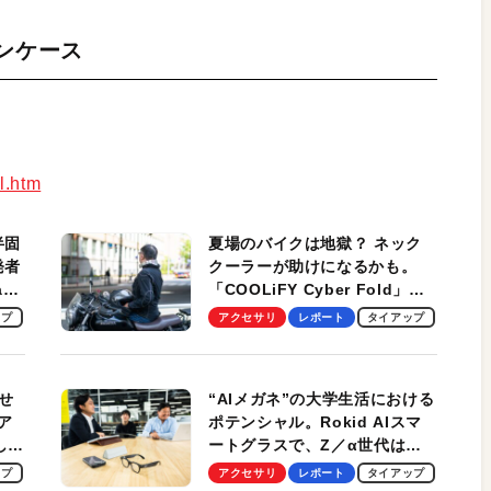
コンケース
l.htm
半固
夏場のバイクは地獄？ ネック
発者
クーラーが助けになるかも。
ag
「COOLiFY Cyber Fold」レ
ビュー。冷却の速さ、密着する
ップ
アクセサリ
レポート
タイアップ
冷却プレート、シンプルな操作
性がグッド！
せ
“AIメガネ”の大学生活における
ア
ポテンシャル。Rokid AIスマ
試して
ートグラスで、Z／α世代は何
のス
を見る？ 現役学生起業家、そ
ップ
アクセサリ
レポート
タイアップ