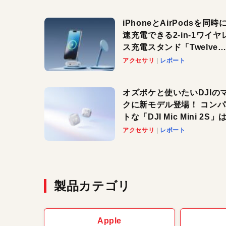
iPhoneとAirPodsを同時
速充電できる2-in-1ワイヤ
ス充電スタンド「Twelve
South HiRise 2 Deluxe
アクセサリ
レポート
登場。省スペースでおしゃ
に充電したい人にオススメ
オズポケと使いたいDJIの
クに新モデル登場！ コン
トな「DJI Mic Mini 2S」は
ノイキャンも搭載。屋外で
アクセサリ
レポート
快適に！
製品カテゴリ
Apple