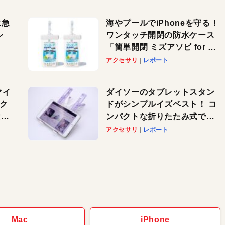
に急
海やプールでiPhoneを守る！
レ
ワンタッチ開閉の防水ケース
「簡単開閉 ミズアソビ for ス
」が
マホ」で夏のレジャーを満喫
アクセサリ
レポート
れ
しよう
！
マイ
ダイソーのタブレットスタン
パク
ドがシンプルイズベスト！ コ
AI
ンパクトな折りたたみ式でノ
も
ートパソコンにも対応。カラ
アクセサリ
レポート
バリ4つで選べる楽しさも
Mac
iPhone