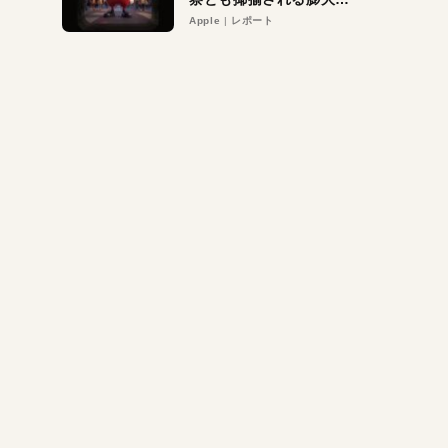
異議申し立て。対象は非
Apple
レポート
営利団体や公益団体も。
Appleロゴを“過剰”に守
る理由とは