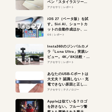
ペン「スタイラスツーウ
ェイ」レビュー。持ち替
アクセサリ
レポート
え不要がラクすぎた！
iOS 27（ベータ版）を試
す。Siri AI、ショートカ
ットの自動作成ほか、期
待大の便利機能5選。
OS
レポート
iPhoneがAIの入り口にな
る未来はすぐそこ！
Insta360のジンバルカメ
ラ「Luna Ultra」実践レ
ビュー。4K／8K比較・ズ
ーム・夜間撮影をチェッ
アクセサリ
レポート
ク
あなたのUSB-Cポートは
大丈夫？ 認識しない・充
電できない原因と正しい
対策
アクセサリ
テクノロジー
Appleは似ている？ロゴ
を許さない。フルーツ警
察とも揶揄される膨大な