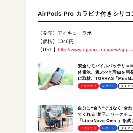
AirPods Pro カラビナ付きシリ
【発売】アイキューラボ
【価格】1346円
【URL】
http://www.iqlabo.com/new/app-s
安全なモバイルバッテリ＝
体電池。選ぶべき理由を開
に取材。TORRAS「MiniM
Pro」の実機レビューも
アクセサリ
レポート
タイア
自分に“合う”ではなく“合わ
てくれる”椅子。ワークチェ
「LiberNovo Omni」を
わかったその魅力。まさか
アクセサリ
レポート
タイア