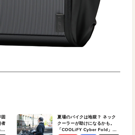
半固
夏場のバイクは地獄？ ネック
発者
クーラーが助けになるかも。
ag
「COOLiFY Cyber Fold」レ