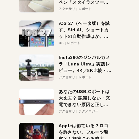
ペン「スタイラスツーウ
ェイ」レビュー。持ち替
アクセサリ
レポート
え不要がラクすぎた！
iOS 27（ベータ版）を試
す。Siri AI、ショートカ
ットの自動作成ほか、期
待大の便利機能5選。
OS
レポート
iPhoneがAIの入り口にな
る未来はすぐそこ！
Insta360のジンバルカメ
ラ「Luna Ultra」実践レ
ビュー。4K／8K比較・ズ
ーム・夜間撮影をチェッ
アクセサリ
レポート
ク
あなたのUSB-Cポートは
大丈夫？ 認識しない・充
電できない原因と正しい
対策
アクセサリ
テクノロジー
Appleは似ている？ロゴ
を許さない。フルーツ警
察とも揶揄される膨大な