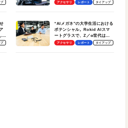
ビュー。冷却の速さ、密着する
ップ
アクセサリ
レポート
タイアップ
冷却プレート、シンプルな操作
性がグッド！
せ
“AIメガネ”の大学生活における
ア
ポテンシャル。Rokid AIスマ
試して
ートグラスで、Z／α世代は何
のス
を見る？ 現役学生起業家、そ
ップ
アクセサリ
レポート
タイアップ
して教授による体験会レポート
【PR】