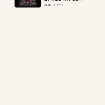
異議申し立て。対象は非
Apple
レポート
営利団体や公益団体も。
Appleロゴを“過剰”に守
る理由とは