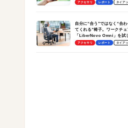
Pro」の実機レビューも
アクセサリ
レポート
タイア
自分に“合う”ではなく“合わ
てくれる”椅子。ワークチェ
「LiberNovo Omni」を
わかったその魅力。まさか
アクセサリ
レポート
タイア
トレッチ機能も搭載