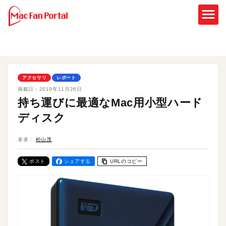
アクセサリ
レポート
掲載日：
2019年11月26日
持ち運びに最適なMac用小型ハード
ディスク
著者：
松山茂
ポスト
シェアする
URLのコピー