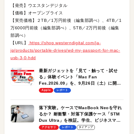
【発売】ウエスタンデジタル
【価格】オープンプライス
【実売価格】２TB／1万円前後（編集部調べ）、4TB／1
万6000円前後（編集部調べ）、5TB／2万円前後（編集
部調べ）
【URL】
https://shop.westerndigital.com/ja-
jp/products/portable-drives/wd-my-passport-for-mac-
usb-3-0-hdd
最新ガジェットを「見て・触って・試せ
る」体験イベント「Mac Fan
Fes.2026.09」を、9月26日（土）に開催
します！
Apple
レポート
落下実験。ケースでMacBook Neoを守れ
るか？ 耐衝撃・対落下保護ケース「STM
Dux Ultra」を検証。学生、ビジネスマン
のモバイルユースに最適！
アクセサリ
レポート
タイアップ