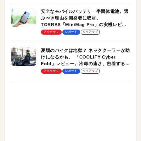
安全なモバイルバッテリ＝半固体電池。選
ぶべき理由を開発者に取材。
TORRAS「MiniMag Pro」の実機レビュ
ーも
アクセサリ
レポート
タイアップ
夏場のバイクは地獄？ ネッククーラーが助
けになるかも。 「COOLiFY Cyber
Fold」レビュー。冷却の速さ、密着する冷
却プレート、シンプルな操作性がグッド！
アクセサリ
レポート
タイアップ