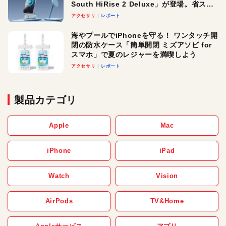
South HiRise 2 Deluxe」が登場。省スペ
ースでおしゃれに充電したい人にオスス
アクセサリ
レポート
メ！
海やプールでiPhoneを守る！ ワンタッチ開
閉の防水ケース「簡単開閉 ミズアソビ for
スマホ」で夏のレジャーを満喫しよう
アクセサリ
レポート
製品カテゴリ
Apple
Mac
iPhone
iPad
Watch
Vision
AirPods
TV&Home