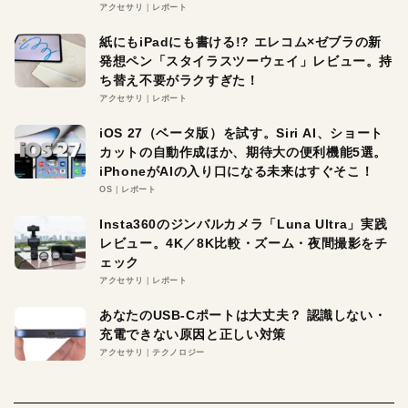
アクセサリ
レポート
紙にもiPadにも書ける!? エレコム×ゼブラの新
発想ペン「スタイラスツーウェイ」レビュー。持
ち替え不要がラクすぎた！
アクセサリ
レポート
iOS 27（ベータ版）を試す。Siri AI、ショート
カットの自動作成ほか、期待大の便利機能5選。
iPhoneがAIの入り口になる未来はすぐそこ！
OS
レポート
Insta360のジンバルカメラ「Luna Ultra」実践
レビュー。4K／8K比較・ズーム・夜間撮影をチ
ェック
アクセサリ
レポート
あなたのUSB-Cポートは大丈夫？ 認識しない・
充電できない原因と正しい対策
アクセサリ
テクノロジー