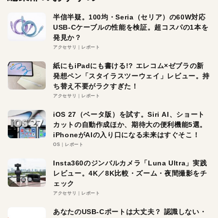
半信半疑。100均・Seria（セリア）の60W対応
USB-Cケーブルの性能を検証。超コスパの1本を
発見か？
アクセサリ
レポート
紙にもiPadにも書ける!? エレコム×ゼブラの新
発想ペン「スタイラスツーウェイ」レビュー。持
ち替え不要がラクすぎた！
アクセサリ
レポート
iOS 27（ベータ版）を試す。Siri AI、ショート
カットの自動作成ほか、期待大の便利機能5選。
iPhoneがAIの入り口になる未来はすぐそこ！
OS
レポート
Insta360のジンバルカメラ「Luna Ultra」実践
レビュー。4K／8K比較・ズーム・夜間撮影をチ
ェック
アクセサリ
レポート
あなたのUSB-Cポートは大丈夫？ 認識しない・