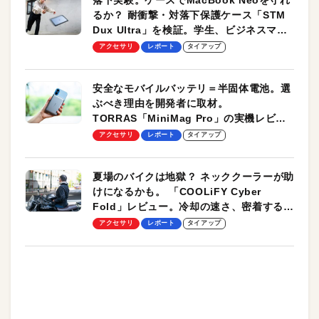
るか？ 耐衝撃・対落下保護ケース「STM
Dux Ultra」を検証。学生、ビジネスマン
のモバイルユースに最適！
アクセサリ
レポート
タイアップ
安全なモバイルバッテリ＝半固体電池。選
ぶべき理由を開発者に取材。
TORRAS「MiniMag Pro」の実機レビュ
ーも
アクセサリ
レポート
タイアップ
夏場のバイクは地獄？ ネッククーラーが助
けになるかも。 「COOLiFY Cyber
Fold」レビュー。冷却の速さ、密着する冷
却プレート、シンプルな操作性がグッド！
アクセサリ
レポート
タイアップ