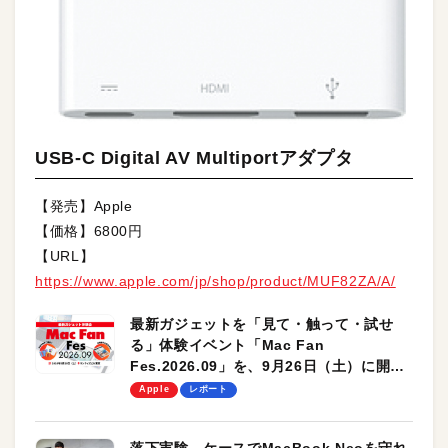
USB-C Digital AV Multiportアダプタ
【発売】Apple
【価格】6800円
【URL】
https://www.apple.com/jp/shop/product/MUF82ZA/A/
最新ガジェットを「見て・触って・試せ
る」体験イベント「Mac Fan
Fes.2026.09」を、9月26日（土）に開催
します！
Apple
レポート
落下実験。ケースでMacBook Neoを守れ