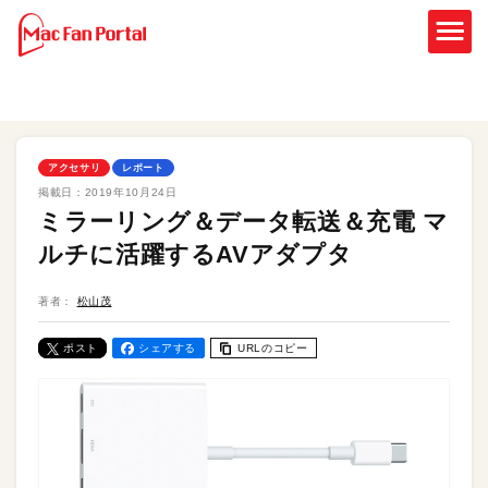
アクセサリ
レポート
掲載日：
2019年10月24日
ミラーリング＆データ転送＆充電 マ
ルチに活躍するAVアダプタ
著者：
松山茂
ポスト
シェアする
URLのコピー