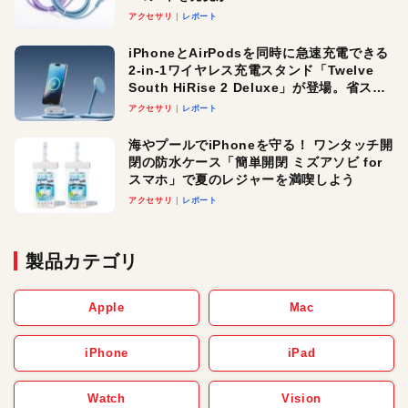
アクセサリ
レポート
iPhoneとAirPodsを同時に急速充電できる
2-in-1ワイヤレス充電スタンド「Twelve
South HiRise 2 Deluxe」が登場。省スペ
ースでおしゃれに充電したい人にオスス
アクセサリ
レポート
メ！
海やプールでiPhoneを守る！ ワンタッチ開
閉の防水ケース「簡単開閉 ミズアソビ for
スマホ」で夏のレジャーを満喫しよう
アクセサリ
レポート
製品カテゴリ
Apple
Mac
iPhone
iPad
Watch
Vision