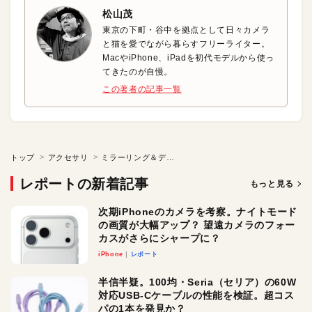
松山茂
東京の下町・谷中を拠点として日々カメラ
と猫を愛でながら暮らすフリーライター。
MacやiPhone、iPadを初代モデルから使っ
てきたのが自慢。
この著者の記事一覧
トップ
アクセサリ
ミラーリング＆データ転送＆充電 マルチに活躍するAVアダプタ
レポートの新着記事
もっと見る
次期iPhoneのカメラを考察。ナイトモード
の画質が大幅アップ？ 望遠カメラのフォー
カスがさらにシャープに？
iPhone
レポート
半信半疑。100均・Seria（セリア）の60W
対応USB-Cケーブルの性能を検証。超コス
パの1本を発見か？