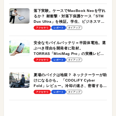
落下実験。ケースでMacBook Neoを守れ
るか？ 耐衝撃・対落下保護ケース「STM
Dux Ultra」を検証。学生、ビジネスマン
のモバイルユースに最適！
アクセサリ
レポート
タイアップ
安全なモバイルバッテリ＝半固体電池。選
ぶべき理由を開発者に取材。
TORRAS「MiniMag Pro」の実機レビュ
ーも
アクセサリ
レポート
タイアップ
夏場のバイクは地獄？ ネッククーラーが助
けになるかも。 「COOLiFY Cyber
Fold」レビュー。冷却の速さ、密着する冷
却プレート、シンプルな操作性がグッド！
アクセサリ
レポート
タイアップ