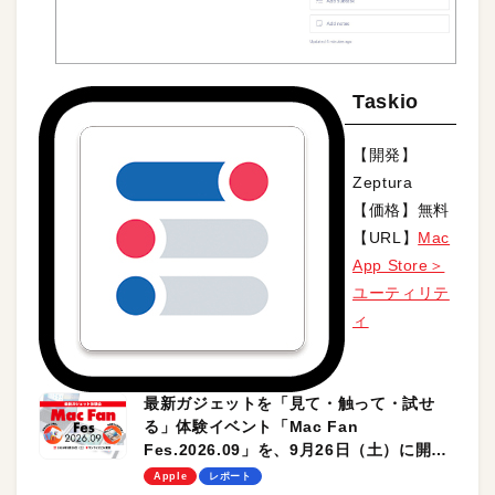
Taskio
【開発】
Zeptura
【価格】無料
【URL】
Mac
App Store＞
ユーティリテ
ィ
最新ガジェットを「見て・触って・試せ
る」体験イベント「Mac Fan
Fes.2026.09」を、9月26日（土）に開催
します！
Apple
レポート