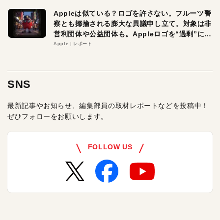
Appleは似ている？ロゴを許さない。フルーツ警
察とも揶揄される膨大な異議申し立て。対象は非
営利団体や公益団体も。Appleロゴを“過剰”に守
る理由とは
Apple
レポート
SNS
最新記事やお知らせ、編集部員の取材レポートなどを投稿中！
ぜひフォローをお願いします。
FOLLOW US