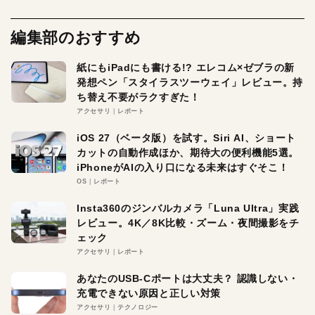
編集部のおすすめ
紙にもiPadにも書ける!? エレコム×ゼブラの新
発想ペン「スタイラスツーウェイ」レビュー。持
ち替え不要がラクすぎた！
アクセサリ
レポート
iOS 27（ベータ版）を試す。Siri AI、ショート
カットの自動作成ほか、期待大の便利機能5選。
iPhoneがAIの入り口になる未来はすぐそこ！
OS
レポート
Insta360のジンバルカメラ「Luna Ultra」実践
レビュー。4K／8K比較・ズーム・夜間撮影をチ
ェック
アクセサリ
レポート
あなたのUSB-Cポートは大丈夫？ 認識しない・
充電できない原因と正しい対策
アクセサリ
テクノロジー