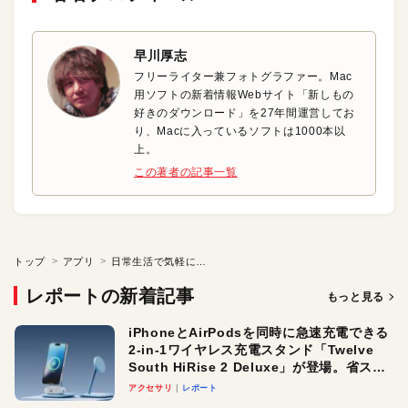
早川厚志
フリーライター兼フォトグラファー。Mac
用ソフトの新着情報Webサイト「新しもの
好きのダウンロード」を27年間運営してお
り、Macに入っているソフトは1000本以
上。
この著者の記事一覧
トップ
アプリ
日常生活で気軽に使えるリマインダー
レポートの新着記事
もっと見る
iPhoneとAirPodsを同時に急速充電できる
2-in-1ワイヤレス充電スタンド「Twelve
South HiRise 2 Deluxe」が登場。省スペ
ースでおしゃれに充電したい人にオスス
アクセサリ
レポート
メ！