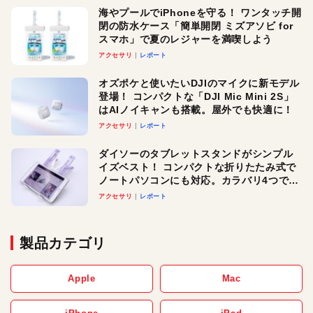
海やプールでiPhoneを守る！ ワンタッチ開
閉の防水ケース「簡単開閉 ミズアソビ for
スマホ」で夏のレジャーを満喫しよう
アクセサリ
レポート
オズポケと使いたいDJIのマイクに新モデル
登場！ コンパクトな「DJI Mic Mini 2S」
はAIノイキャンも搭載。屋外でも快適に！
アクセサリ
レポート
ダイソーのタブレットスタンドがシンプル
イズベスト！ コンパクトな折りたたみ式で
ノートパソコンにも対応。カラバリ4つで選
べる楽しさも
アクセサリ
レポート
製品カテゴリ
Apple
Mac