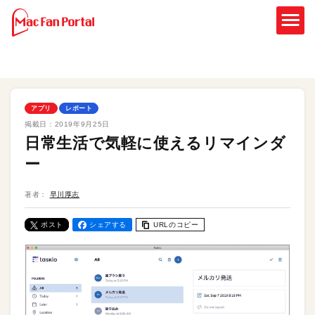
アプリ
レポート
掲載日：
2019年9月25日
日常生活で気軽に使えるリマインダ
ー
著者：
早川厚志
ポスト
シェアする
URLのコピー