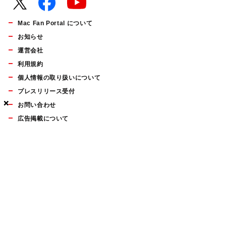
Mac Fan Portal について
お知らせ
運営会社
利用規約
個人情報の取り扱いについて
プレスリリース受付
×
×
×
お問い合わせ
広告掲載について
マイナビBOOKS
Mac Fan Portalの人気記事ランキングやおすすめ記事、編集部
員によるコラムなどをまとめたメールマガジンを毎週金曜日に
配信します。お気軽にご登録ください。
Mac Fan メールマガジン