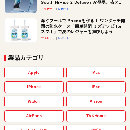
South HiRise 2 Deluxe」が登場。省スペ
ースでおしゃれに充電したい人にオスス
アクセサリ
レポート
メ！
海やプールでiPhoneを守る！ ワンタッチ開
閉の防水ケース「簡単開閉 ミズアソビ for
スマホ」で夏のレジャーを満喫しよう
アクセサリ
レポート
製品カテゴリ
Apple
Mac
iPhone
iPad
Watch
Vision
AirPods
TV&Home