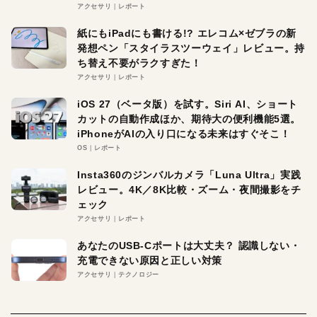
アクセサリ
レポート
紙にもiPadにも書ける!? エレコム×ゼブラの新
発想ペン「スタイラスツーウェイ」レビュー。持
ち替え不要がラクすぎた！
アクセサリ
レポート
iOS 27（ベータ版）を試す。Siri AI、ショート
カットの自動作成ほか、期待大の便利機能5選。
iPhoneがAIの入り口になる未来はすぐそこ！
OS
レポート
Insta360のジンバルカメラ「Luna Ultra」実践
レビュー。4K／8K比較・ズーム・夜間撮影をチ
ェック
アクセサリ
レポート
あなたのUSB-Cポートは大丈夫？ 認識しない・
充電できない原因と正しい対策
アクセサリ
テクノロジー