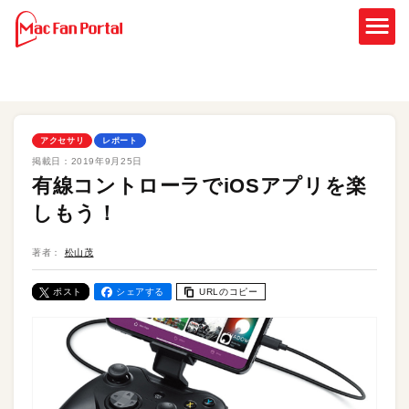
アクセサリ
レポート
掲載日：
2019年9月25日
有線コントローラでiOSアプリを楽
しもう！
著者：
松山茂
ポスト
シェアする
URLのコピー