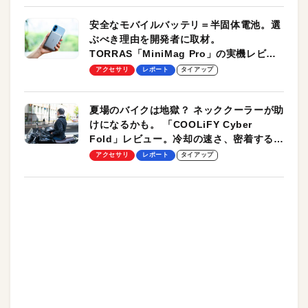
安全なモバイルバッテリ＝半固体電池。選
ぶべき理由を開発者に取材。
TORRAS「MiniMag Pro」の実機レビュ
ーも
アクセサリ
レポート
タイアップ
夏場のバイクは地獄？ ネッククーラーが助
けになるかも。 「COOLiFY Cyber
Fold」レビュー。冷却の速さ、密着する冷
却プレート、シンプルな操作性がグッド！
アクセサリ
レポート
タイアップ