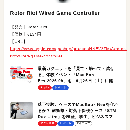
Rotor Riot Wired Game Controller
【発売】Rotor Riot
【価格】6134円
【URL】
https://www.apple.com/jp/shop/product/HNEV2ZM/A/rotor-
riot-wired-game-controller
最新ガジェットを「見て・触って・試せ
る」体験イベント「Mac Fan
Fes.2026.09」を、9月26日（土）に開催
します！
Apple
レポート
落下実験。ケースでMacBook Neoを守れ
るか？ 耐衝撃・対落下保護ケース「STM
Dux Ultra」を検証。学生、ビジネスマン
のモバイルユースに最適！
アクセサリ
レポート
タイアップ