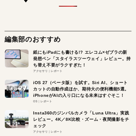
編集部のおすすめ
紙にもiPadにも書ける!? エレコム×ゼブラの新
発想ペン「スタイラスツーウェイ」レビュー。持
ち替え不要がラクすぎた！
アクセサリ
レポート
iOS 27（ベータ版）を試す。Siri AI、ショート
カットの自動作成ほか、期待大の便利機能5選。
iPhoneがAIの入り口になる未来はすぐそこ！
OS
レポート
Insta360のジンバルカメラ「Luna Ultra」実践
レビュー。4K／8K比較・ズーム・夜間撮影をチ
ェック
アクセサリ
レポート