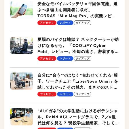
安全なモバイルバッテリ＝半固体電池。選
ぶべき理由を開発者に取材。
TORRAS「MiniMag Pro」の実機レビュ
ーも
アクセサリ
レポート
タイアップ
夏場のバイクは地獄？ ネッククーラーが助
けになるかも。 「COOLiFY Cyber
Fold」レビュー。冷却の速さ、密着する冷
却プレート、シンプルな操作性がグッド！
アクセサリ
レポート
タイアップ
自分に“合う”ではなく“合わせてくれる”椅
子。ワークチェア「LiberNovo Omni」を
試してわかったその魅力。まさかのストレ
ッチ機能も搭載
アクセサリ
レポート
タイアップ
“AIメガネ”の大学生活におけるポテンシャ
ル。Rokid AIスマートグラスで、Z／α世
代は何を見る？ 現役学生起業家、そして教