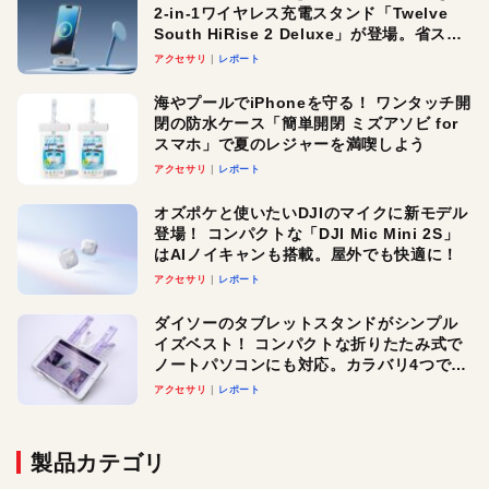
2-in-1ワイヤレス充電スタンド「Twelve
South HiRise 2 Deluxe」が登場。省スペ
ースでおしゃれに充電したい人にオスス
アクセサリ
レポート
メ！
海やプールでiPhoneを守る！ ワンタッチ開
閉の防水ケース「簡単開閉 ミズアソビ for
スマホ」で夏のレジャーを満喫しよう
アクセサリ
レポート
オズポケと使いたいDJIのマイクに新モデル
登場！ コンパクトな「DJI Mic Mini 2S」
はAIノイキャンも搭載。屋外でも快適に！
アクセサリ
レポート
ダイソーのタブレットスタンドがシンプル
イズベスト！ コンパクトな折りたたみ式で
ノートパソコンにも対応。カラバリ4つで選
べる楽しさも
アクセサリ
レポート
製品カテゴリ