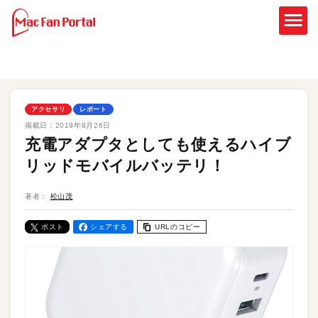
アクセサリ
レポート
掲載日：
2019年8月26日
充電アダプタとしても使えるハイブ
リッドモバイルバッテリ！
著者：
松山茂
ポスト
シェアする
URLのコピー