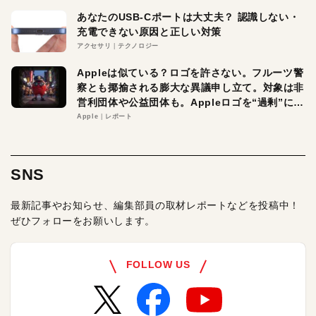
あなたのUSB-Cポートは大丈夫？ 認識しない・
充電できない原因と正しい対策
アクセサリ
テクノロジー
Appleは似ている？ロゴを許さない。フルーツ警
察とも揶揄される膨大な異議申し立て。対象は非
営利団体や公益団体も。Appleロゴを“過剰”に守
る理由とは
Apple
レポート
SNS
最新記事やお知らせ、編集部員の取材レポートなどを投稿中！
ぜひフォローをお願いします。
FOLLOW US