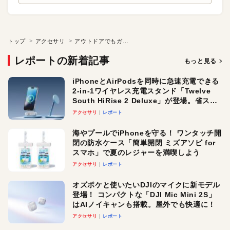
トップ
アクセサリ
アウトドアでもガシガシ使える耐久性に優れたiPhoneケース
レポートの新着記事
もっと見る
iPhoneとAirPodsを同時に急速充電できる
2-in-1ワイヤレス充電スタンド「Twelve
South HiRise 2 Deluxe」が登場。省スペ
ースでおしゃれに充電したい人にオスス
アクセサリ
レポート
メ！
海やプールでiPhoneを守る！ ワンタッチ開
閉の防水ケース「簡単開閉 ミズアソビ for
スマホ」で夏のレジャーを満喫しよう
アクセサリ
レポート
オズポケと使いたいDJIのマイクに新モデル
登場！ コンパクトな「DJI Mic Mini 2S」
はAIノイキャンも搭載。屋外でも快適に！
アクセサリ
レポート