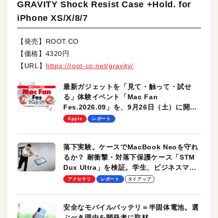
GRAVITY Shock Resist Case +Hold. for
iPhone XS/X/8/7
【発売】ROOT.CO
【価格】4320円
【URL】
https://root-co.net/gravity/
最新ガジェットを「見て・触って・試せ
る」体験イベント「Mac Fan
Fes.2026.09」を、9月26日（土）に開催
します！
Apple
レポート
落下実験。ケースでMacBook Neoを守れ
るか？ 耐衝撃・対落下保護ケース「STM
Dux Ultra」を検証。学生、ビジネスマン
のモバイルユースに最適！
アクセサリ
レポート
タイアップ
安全なモバイルバッテリ＝半固体電池。選
ぶべき理由を開発者に取材。