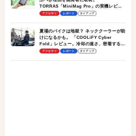
TORRAS「MiniMag Pro」の実機レビュ
ーも
アクセサリ
レポート
タイアップ
夏場のバイクは地獄？ ネッククーラーが助
けになるかも。 「COOLiFY Cyber
Fold」レビュー。冷却の速さ、密着する冷
却プレート、シンプルな操作性がグッド！
アクセサリ
レポート
タイアップ