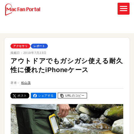
アクセサリ
レポート
掲載日：
2019年7月23日
アウトドアでもガシガシ使える耐久
性に優れたiPhoneケース
著者：
松山茂
ポスト
シェアする
URLのコピー