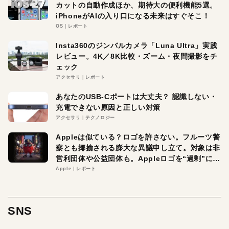
カットの自動作成ほか、期待大の便利機能5選。
iPhoneがAIの入り口になる未来はすぐそこ！
OS
レポート
Insta360のジンバルカメラ「Luna Ultra」実践
レビュー。4K／8K比較・ズーム・夜間撮影をチ
ェック
アクセサリ
レポート
あなたのUSB-Cポートは大丈夫？ 認識しない・
充電できない原因と正しい対策
アクセサリ
テクノロジー
Appleは似ている？ロゴを許さない。フルーツ警
察とも揶揄される膨大な異議申し立て。対象は非
営利団体や公益団体も。Appleロゴを“過剰”に守
る理由とは
Apple
レポート
SNS