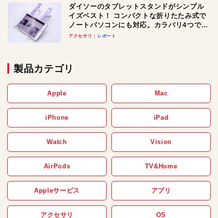
ダイソーのタブレットスタンドがシンプル
イズベスト！ コンパクトな折りたたみ式で
ノートパソコンにも対応。カラバリ4つで選
べる楽しさも
アクセサリ
レポート
製品カテゴリ
Apple
Mac
iPhone
iPad
Watch
Vision
AirPods
TV&Home
Appleサービス
アプリ
アクセサリ
OS